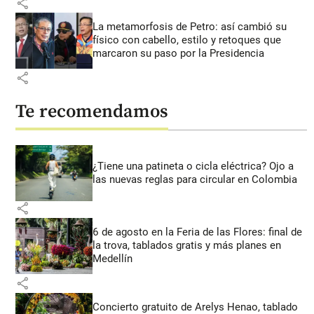
share
La metamorfosis de Petro: así cambió su
físico con cabello, estilo y retoques que
marcaron su paso por la Presidencia
share
Te recomendamos
¿Tiene una patineta o cicla eléctrica? Ojo a
las nuevas reglas para circular en Colombia
share
6 de agosto en la Feria de las Flores: final de
la trova, tablados gratis y más planes en
Medellín
share
Concierto gratuito de Arelys Henao, tablado