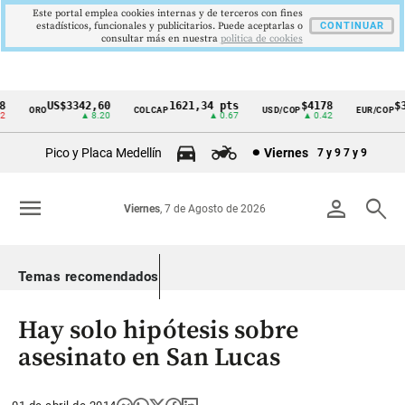
Este portal emplea cookies internas y de terceros con fines
estadísticos, funcionales y publicitarios. Puede aceptarlas o
CONTINUAR
consultar más en nuestra
politica de cookies
US$3342,60
1621,34 pts
$4178
$36
ORO
COLCAP
USD/COP
EUR/COP
Cintillo
▲ 8.20
▲ 0.67
▲ 0.42
de
Pico y Placa Medellín
Viernes
7 y 9
7 y 9
indicadores
económicos
menu
person
search
Viernes
, 7 de Agosto de 2026
Colombia
Temas recomendados
Hay solo hipótesis sobre
asesinato en San Lucas