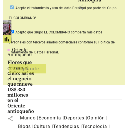
share
Acepto
el tratamiento y uso del dato Personal
por parte del Grupo
EL COLOMBIANO*
Acepto que Grupo EL COLOMBIANO
comparta mis datos
personales con terceros aliados comerciales
conforme su Política de
Oriente
Tratamiento del Datos Personal.
Antioqueño
Flores que
cruzan el
cielo: así es
el negocio
que mueve
US$ 380
millones
en el
Oriente
antioqueño
Mundo
Economía
Deportes
Opinión
share
Blogs
Cultura
Tendencias
Tecnología