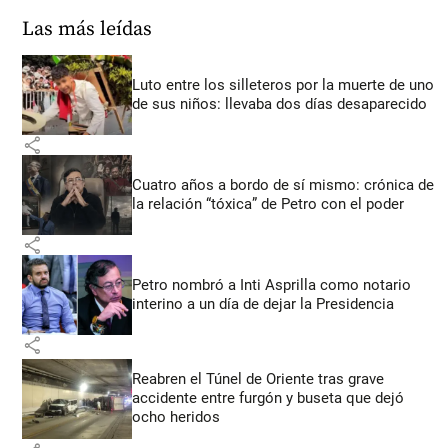
Las más leídas
Luto entre los silleteros por la muerte de uno
de sus niños: llevaba dos días desaparecido
share
Cuatro años a bordo de sí mismo: crónica de
la relación “tóxica” de Petro con el poder
share
Petro nombró a Inti Asprilla como notario
interino a un día de dejar la Presidencia
share
Reabren el Túnel de Oriente tras grave
accidente entre furgón y buseta que dejó
ocho heridos