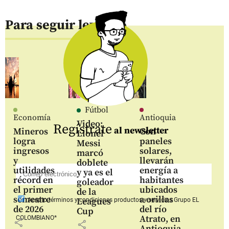
Para seguir leyendo
Fútbol
Economía
Antioquia
Video:
Regístrate
al newsletter
Mineros
Con
Lionel
logra
paneles
Messi
ingresos
solares,
marcó
y
llevarán
doblete
utilidades
energía a
y ya es el
récord en
habitantes
goleador
el primer
ubicados
de la
semestre
a orillas
Leagues
Acepto
términos y condiciones productos y servicios
Grupo EL
de 2026
del río
Cup
Atrato, en
COLOMBIANO*
share
share
Antioquia