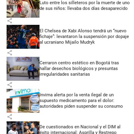
Luto entre los silleteros por la muerte de uno
de sus niños: llevaba dos días desaparecido
share
El Chelsea de Xabi Alonso tendrá un “nuevo
fichaje”: levantaron la suspensión por dopaje
al ucraniano Mijailo Mudryk
share
Cerraron centro estético en Bogotá tras
hallar desechos biológicos y presuntas
irregularidades sanitarias
share
Invima alerta por la venta ilegal de un
supuesto medicamento para el dolor:
autoridades piden suspender su consumo
share
De cuestionados en Nacional y el DIM al
éxito internacional: Asprilla y Restrepo