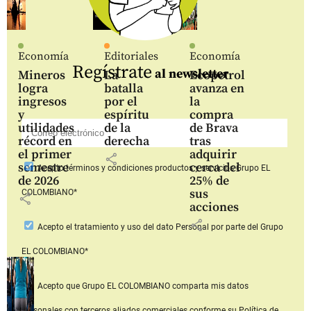
Economía
Editoriales
Economía
Regístrate
al newsletter
Mineros
La
Ecopetrol
logra
batalla
avanza en
ingresos
por el
la
y
espíritu
compra
utilidades
de la
de Brava
récord en
derecha
tras
el primer
adquirir
share
semestre
cerca del
Acepto
términos y condiciones productos y servicios
Grupo EL
de 2026
25% de
sus
COLOMBIANO*
share
acciones
share
Acepto
el tratamiento y uso del dato Personal
por parte del Grupo
EL COLOMBIANO*
Acepto que Grupo EL COLOMBIANO
comparta mis datos
personales con terceros aliados comerciales
conforme su Política de