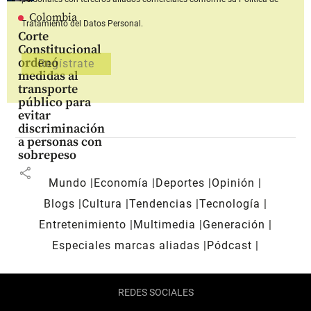
Colombia
Tratamiento del Datos Personal.
Corte
Constitucional
ordenó
medidas al
transporte
público para
evitar
discriminación
a personas con
sobrepeso
share
Mundo
Economía
Deportes
Opinión
Blogs
Cultura
Tendencias
Tecnología
Entretenimiento
Multimedia
Generación
Especiales marcas aliadas
Pódcast
REDES SOCIALES