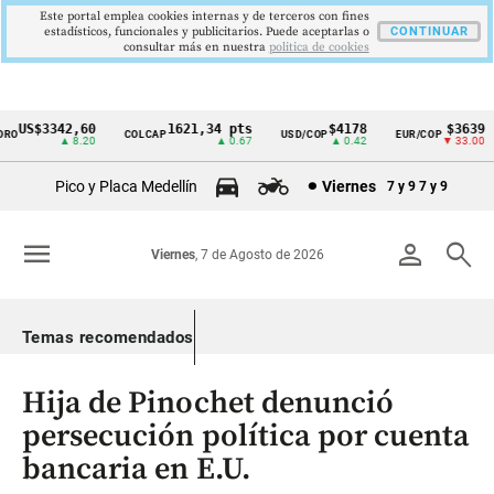
Este portal emplea cookies internas y de terceros con fines
estadísticos, funcionales y publicitarios. Puede aceptarlas o
CONTINUAR
consultar más en nuestra
politica de cookies
US$3342,60
1621,34 pts
$4178
$3639
O
COLCAP
USD/COP
EUR/COP
Cintillo
▲ 8.20
▲ 0.67
▲ 0.42
▼ 33.00
de
Pico y Placa Medellín
Viernes
7 y 9
7 y 9
indicadores
económicos
menu
person
search
Viernes
, 7 de Agosto de 2026
Colombia
Temas recomendados
Hija de Pinochet denunció
persecución política por cuenta
bancaria en E.U.