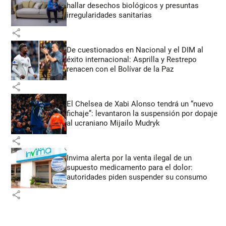
hallar desechos biológicos y presuntas
irregularidades sanitarias
share
De cuestionados en Nacional y el DIM al
éxito internacional: Asprilla y Restrepo
renacen con el Bolívar de la Paz
share
El Chelsea de Xabi Alonso tendrá un “nuevo
fichaje”: levantaron la suspensión por dopaje
al ucraniano Mijailo Mudryk
share
Invima alerta por la venta ilegal de un
supuesto medicamento para el dolor:
autoridades piden suspender su consumo
share