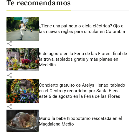
Te recomendamos
¿Tiene una patineta o cicla eléctrica? Ojo a
las nuevas reglas para circular en Colombia
share
6 de agosto en la Feria de las Flores: final de
la trova, tablados gratis y más planes en
Medellín
share
Concierto gratuito de Arelys Henao, tablado
en el Centro y recorridos por Santa Elena
este 6 de agosto en la Feria de las Flores
share
Murió la bebé hipopótamo rescatada en el
Magdalena Medio