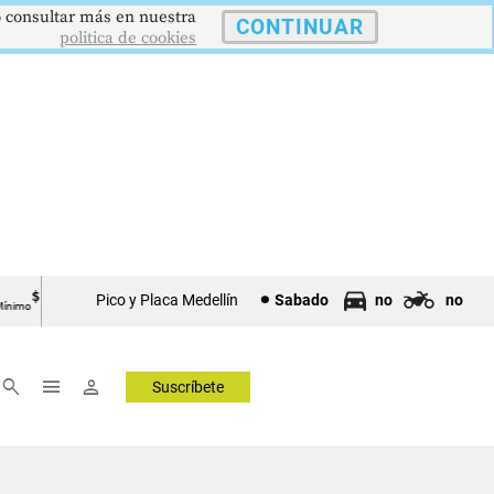
 o consultar más en nuestra
CONTINUAR
politica de cookies
1.750.905
US$73,48
US$3342,60
BRENT
ORO
COLCAP
Pico y Placa Medellín
Sabado
no
no
Petróleo
Onza Troy
Índ. Bursátil
—
▼ 1.12
▲ 8.20
search
menu
person
Suscríbete