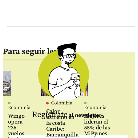
Para seguir leyendo
Colombia
Economía
Economía
Calor
Regístrate
al newsletter
Wingo
Mujeres
extremo en
opera
lideran el
la costa
236
55% de las
Caribe:
vuelos
MiPymes
Barranquilla