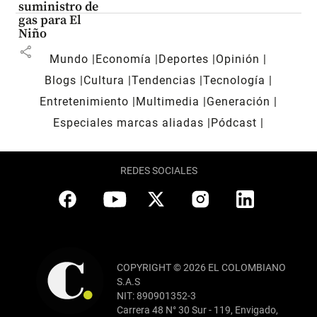
suministro de
gas para El
Niño
share
Mundo
Economía
Deportes
Opinión
Blogs
Cultura
Tendencias
Tecnología
Entretenimiento
Multimedia
Generación
Especiales marcas aliadas
Pódcast
REDES SOCIALES
COPYRIGHT © 2026 EL COLOMBIANO
S.A.S
NIT: 890901352-3
Carrera 48 N° 30 Sur - 119, Envigado,