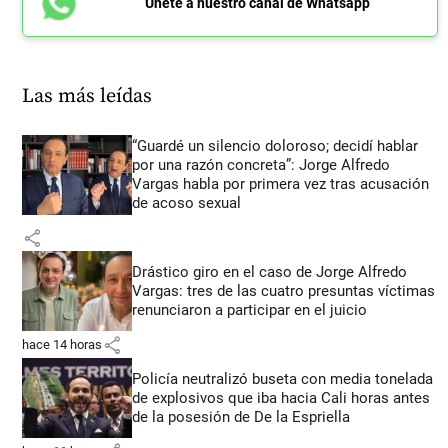
Únete a nuestro canal de Whatsapp
Las más leídas
“Guardé un silencio doloroso; decidí hablar
por una razón concreta”: Jorge Alfredo
Vargas habla por primera vez tras acusación
de acoso sexual
share
Drástico giro en el caso de Jorge Alfredo
Vargas: tres de las cuatro presuntas víctimas
renunciaron a participar en el juicio
share
hace 14 horas
Policía neutralizó buseta con media tonelada
de explosivos que iba hacia Cali horas antes
de la posesión de De la Espriella