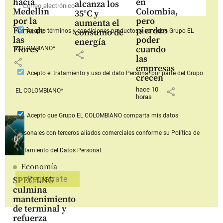
hacia
en
alcanza los
Medellín
Colombia,
35°C y
por la
pero
aumenta el
Feria de
pierden
consumo de
Acepto
términos y condiciones productos y servicios
Grupo EL
las
poder
energía
Flores
cuando
COLOMBIANO*
share
las
share
empresas
Acepto
el tratamiento y uso del dato Personal
por parte del Grupo
crecen
hace 10
share
EL COLOMBIANO*
horas
Acepto que Grupo EL COLOMBIANO
comparta mis datos
personales con terceros aliados comerciales
conforme su Política de
Tratamiento del Datos Personal.
Economía
SPEC LNG
culmina
mantenimiento
de terminal y
refuerza