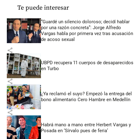
Te puede interesar
“Guardé un silencio doloroso; decidí hablar
por una razón concreta”: Jorge Alfredo
Vargas habla por primera vez tras acusación
de acoso sexual
share
UBPD recupera 11 cuerpos de desaparecidos
en Turbo
share
¿Ya reclamó el suyo? Empezó la entrega del
bono alimentario Cero Hambre en Medellín
share
Habrá mano a mano entre Herbert Vargas y
Posada en ‘Sírvalo pues de feria’