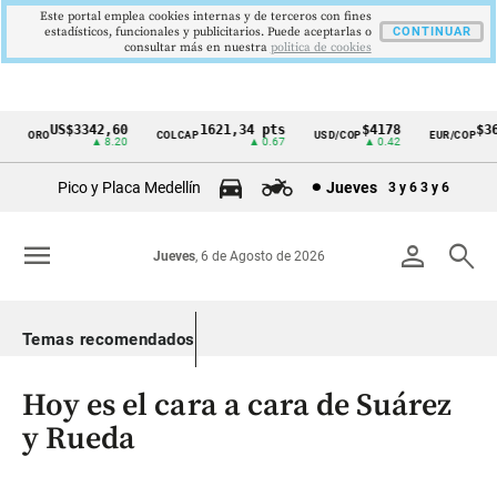
Este portal emplea cookies internas y de terceros con fines
estadísticos, funcionales y publicitarios. Puede aceptarlas o
CONTINUAR
consultar más en nuestra
politica de cookies
US$3342,60
1621,34 pts
$4178
$369
ORO
COLCAP
USD/COP
EUR/COP
Cintillo
▲ 8.20
▲ 0.67
▲ 0.42
de
Pico y Placa Medellín
Jueves
3 y 6
3 y 6
indicadores
económicos
menu
person
search
Jueves
, 6 de Agosto de 2026
Colombia
Temas recomendados
Hoy es el cara a cara de Suárez
y Rueda