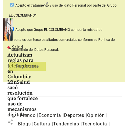
share
Acepto
el tratamiento y uso del dato Personal
por parte del Grupo
EL COLOMBIANO*
Acepto que Grupo EL COLOMBIANO
comparta mis datos
personales con terceros aliados comerciales
conforme su Política de
Salud
Tratamiento del Datos Personal.
Actualizan
reglas para
telemedicina
en
Colombia:
MinSalud
sacó
resolución
que fortalece
uso de
mecanismos
digitales
Mundo
Economía
Deportes
Opinión
share
Blogs
Cultura
Tendencias
Tecnología