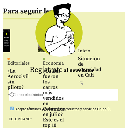
Para seguir leyendo
Inicio
Situación
Editoriales
Economía
de
Regístrate
seguridad
al newsletter
¿La
¿Cuáles
en Cali
Aerocivil
fueron
sin
los
share
piloto?
carros
más
share
vendidos
en
Colombia
Acepto
términos y condiciones productos y servicios
Grupo EL
en julio?
Este es el
COLOMBIANO*
top 10