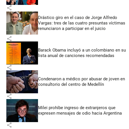
share
Drástico giro en el caso de Jorge Alfredo
Vargas: tres de las cuatro presuntas víctimas
renunciaron a participar en el juicio
share
Barack Obama incluyó a un colombiano en su
lista anual de canciones recomendadas
share
Condenaron a médico por abusar de joven en
consultorio del centro de Medellín
share
Milei prohíbe ingreso de extranjeros que
expresen mensajes de odio hacia Argentina
share