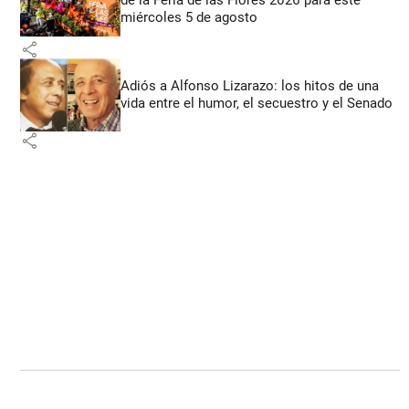
miércoles 5 de agosto
share
Adiós a Alfonso Lizarazo: los hitos de una
vida entre el humor, el secuestro y el Senado
share