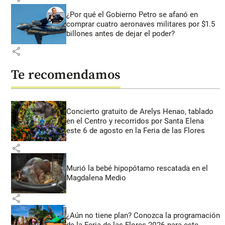
¿Por qué el Gobierno Petro se afanó en
comprar cuatro aeronaves militares por $1.5
billones antes de dejar el poder?
share
Te recomendamos
Concierto gratuito de Arelys Henao, tablado
en el Centro y recorridos por Santa Elena
este 6 de agosto en la Feria de las Flores
share
Murió la bebé hipopótamo rescatada en el
Magdalena Medio
share
¿Aún no tiene plan? Conozca la programación
de la Feria de las Flores 2026 para este