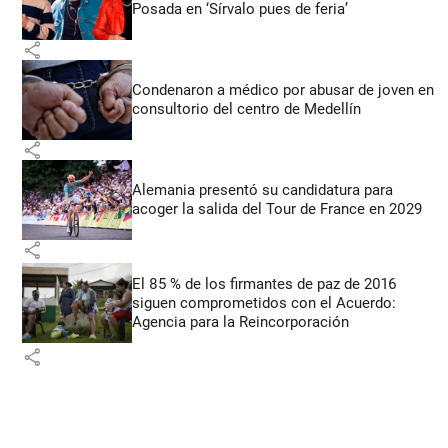
Posada en ‘Sírvalo pues de feria’
share
Condenaron a médico por abusar de joven en
consultorio del centro de Medellín
share
Alemania presentó su candidatura para
acoger la salida del Tour de France en 2029
share
El 85 % de los firmantes de paz de 2016
siguen comprometidos con el Acuerdo:
Agencia para la Reincorporación
share