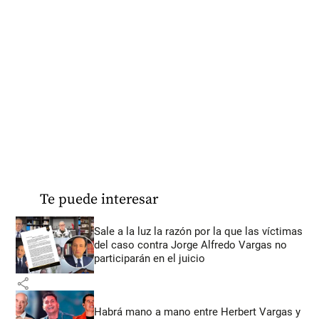
Te puede interesar
Sale a la luz la razón por la que las víctimas
del caso contra Jorge Alfredo Vargas no
participarán en el juicio
share
Habrá mano a mano entre Herbert Vargas y