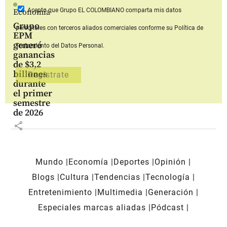
Acepto que Grupo EL COLOMBIANO
comparta mis datos
Economía
Grupo
personales con terceros aliados comerciales
conforme su Política de
EPM
generó
Tratamiento del Datos Personal.
ganancias
de $3,2
billones
durante
el primer
semestre
de 2026
share
Mundo
Economía
Deportes
Opinión
Blogs
Cultura
Tendencias
Tecnología
Entretenimiento
Multimedia
Generación
Especiales marcas aliadas
Pódcast