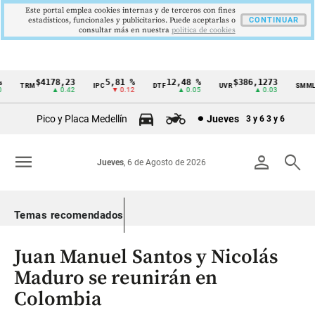
Este portal emplea cookies internas y de terceros con fines
estadísticos, funcionales y publicitarios. Puede aceptarlas o
CONTINUAR
consultar más en nuestra
politica de cookies
$4178,23
5,81 %
12,48 %
$386,1273
TRM
IPC
DTF
UVR
SMMLV
Cintillo
▲ 0.42
▼ 0.12
▲ 0.05
▲ 0.03
de
Pico y Placa Medellín
Jueves
3 y 6
3 y 6
indicadores
económicos
menu
person
search
Jueves
, 6 de Agosto de 2026
Colombia
Temas recomendados
Juan Manuel Santos y Nicolás
Maduro se reunirán en
Colombia