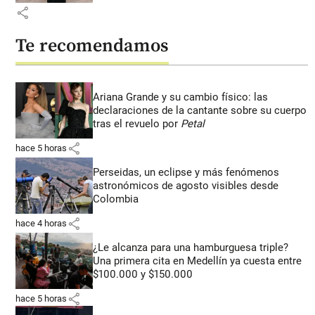
share
Te recomendamos
Ariana Grande y su cambio físico: las
declaraciones de la cantante sobre su cuerpo
tras el revuelo por
Petal
share
hace 5 horas
Perseidas, un eclipse y más fenómenos
astronómicos de agosto visibles desde
Colombia
share
hace 4 horas
¿Le alcanza para una hamburguesa triple?
Una primera cita en Medellín ya cuesta entre
$100.000 y $150.000
share
hace 5 horas