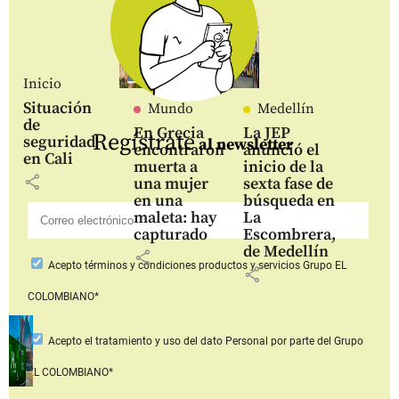
Inicio
Situación
Mundo
Medellín
de
En Grecia
La JEP
Regístrate
seguridad
al newsletter
encontraron
anunció el
en Cali
muerta a
inicio de la
share
una mujer
sexta fase de
en una
búsqueda en
maleta: hay
La
capturado
Escombrera,
de Medellín
share
Acepto
términos y condiciones productos y servicios
Grupo EL
share
COLOMBIANO*
Acepto
el tratamiento y uso del dato Personal
por parte del Grupo
EL COLOMBIANO*