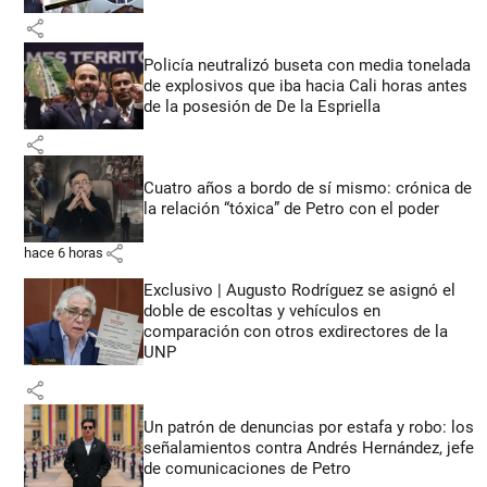
share
Policía neutralizó buseta con media tonelada
de explosivos que iba hacia Cali horas antes
de la posesión de De la Espriella
share
Cuatro años a bordo de sí mismo: crónica de
la relación “tóxica” de Petro con el poder
share
hace 6 horas
Exclusivo | Augusto Rodríguez se asignó el
doble de escoltas y vehículos en
comparación con otros exdirectores de la
UNP
share
Un patrón de denuncias por estafa y robo: los
señalamientos contra Andrés Hernández, jefe
de comunicaciones de Petro