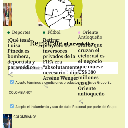
Deportes
Fútbol
Oriente
Antioqueño
¡Qué tesa!
Retirar
Regístrate
al newsletter
Flores que
Luisa
proyecto de
cruzan el
Pineda es
inversores
cielo: así es
bombera,
privados de la
el negocio
deportista y
FIFA era
que mueve
paramédico
“absolutamente
US$ 380
necesario”, dijo
share
millones
Arsène Wenger
en el
Acepto
términos y condiciones productos y servicios
Grupo EL
share
Oriente
COLOMBIANO*
antioqueño
share
Acepto
el tratamiento y uso del dato Personal
por parte del Grupo
EL COLOMBIANO*