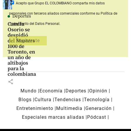
Acepto que Grupo EL COLOMBIANO
comparta mis datos
personales con terceros aliados comerciales
conforme su Política de
Deportes
Camila
Tratamiento del Datos Personal.
Osorio se
despidió
del Masters
1000 de
Toronto, en
un año de
altibajos
para la
colombiana
share
Mundo
Economía
Deportes
Opinión
Blogs
Cultura
Tendencias
Tecnología
Entretenimiento
Multimedia
Generación
Especiales marcas aliadas
Pódcast