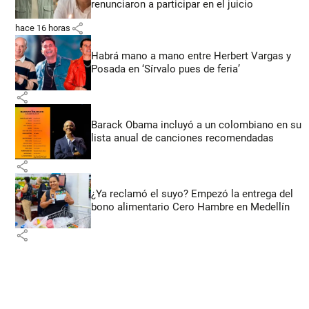
renunciaron a participar en el juicio
share
hace 16 horas
Habrá mano a mano entre Herbert Vargas y
Posada en ‘Sírvalo pues de feria’
share
Barack Obama incluyó a un colombiano en su
lista anual de canciones recomendadas
share
¿Ya reclamó el suyo? Empezó la entrega del
bono alimentario Cero Hambre en Medellín
share