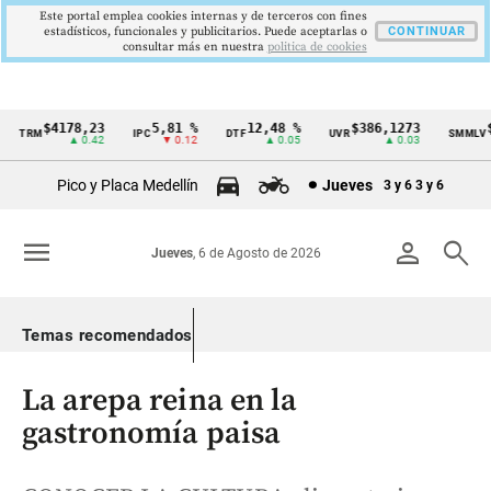
Este portal emplea cookies internas y de terceros con fines
estadísticos, funcionales y publicitarios. Puede aceptarlas o
CONTINUAR
consultar más en nuestra
politica de cookies
$4178,23
5,81 %
12,48 %
$386,1273
$1
TRM
IPC
DTF
UVR
SMMLV
Cintillo
▲ 0.42
▼ 0.12
▲ 0.05
▲ 0.03
de
Pico y Placa Medellín
Jueves
3 y 6
3 y 6
indicadores
económicos
menu
person
search
Jueves
, 6 de Agosto de 2026
Colombia
Temas recomendados
La arepa reina en la
gastronomía paisa