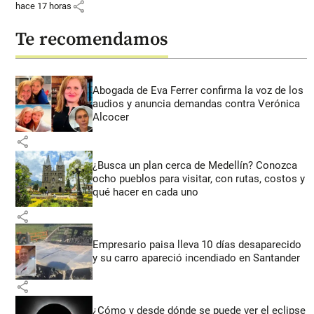
share
hace 17 horas
Te recomendamos
Abogada de Eva Ferrer confirma la voz de los
audios y anuncia demandas contra Verónica
Alcocer
share
¿Busca un plan cerca de Medellín? Conozca
ocho pueblos para visitar, con rutas, costos y
qué hacer en cada uno
share
Empresario paisa lleva 10 días desaparecido
y su carro apareció incendiado en Santander
share
¿Cómo y desde dónde se puede ver el eclipse