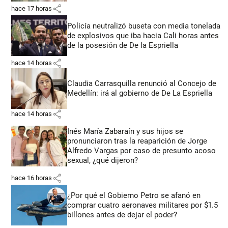
share
hace 17 horas
Policía neutralizó buseta con media tonelada
de explosivos que iba hacia Cali horas antes
de la posesión de De la Espriella
share
hace 14 horas
Claudia Carrasquilla renunció al Concejo de
Medellín: irá al gobierno de De La Espriella
share
hace 14 horas
Inés María Zabaraín y sus hijos se
pronunciaron tras la reaparición de Jorge
Alfredo Vargas por caso de presunto acoso
sexual, ¿qué dijeron?
share
hace 16 horas
¿Por qué el Gobierno Petro se afanó en
comprar cuatro aeronaves militares por $1.5
billones antes de dejar el poder?