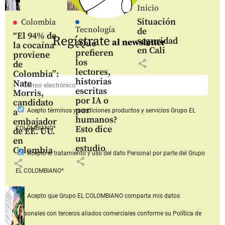
Inicio
Situación
Colombia
Tecnología
de
“El 94% de
Regístrate
seguridad
al newsletter
¿Qué
la cocaína
en Cali
prefieren
proviene
los
share
de
lectores,
Colombia”:
historias
Nate
escritas
Morris,
por IA o
candidato
por
a
Acepto
términos y condiciones productos y servicios
Grupo EL
humanos?
embajador
Esto dice
COLOMBIANO*
de EE. UU.
un
en
estudio
Colombia
Acepto
el tratamiento y uso del dato Personal
por parte del Grupo
share
share
EL COLOMBIANO*
Acepto que Grupo EL COLOMBIANO
comparta mis datos
personales con terceros aliados comerciales
conforme su Política de