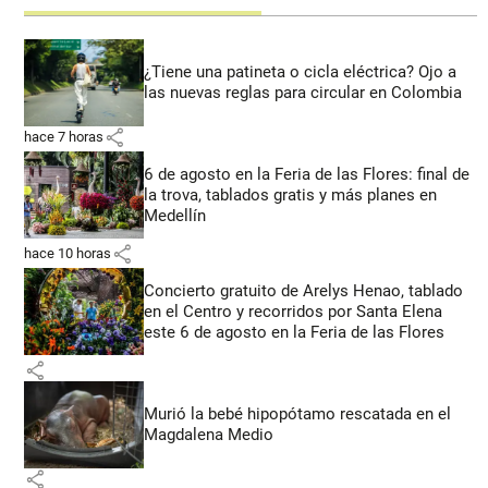
¿Tiene una patineta o cicla eléctrica? Ojo a
las nuevas reglas para circular en Colombia
share
hace 7 horas
6 de agosto en la Feria de las Flores: final de
la trova, tablados gratis y más planes en
Medellín
share
hace 10 horas
Concierto gratuito de Arelys Henao, tablado
en el Centro y recorridos por Santa Elena
este 6 de agosto en la Feria de las Flores
share
Murió la bebé hipopótamo rescatada en el
Magdalena Medio
share