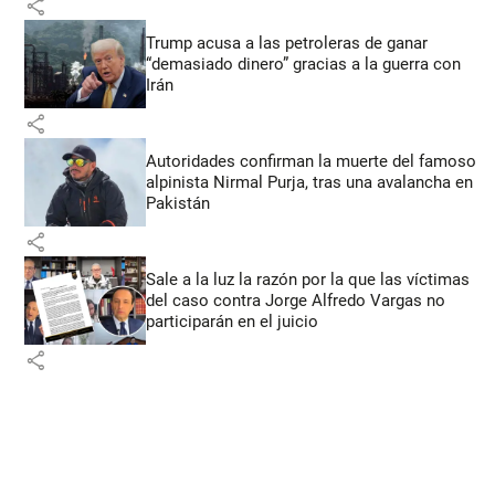
share
Trump acusa a las petroleras de ganar
“demasiado dinero” gracias a la guerra con
Irán
share
Autoridades confirman la muerte del famoso
alpinista Nirmal Purja, tras una avalancha en
Pakistán
share
Sale a la luz la razón por la que las víctimas
del caso contra Jorge Alfredo Vargas no
participarán en el juicio
share