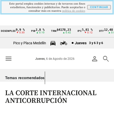
Este portal emplea cookies internas y de terceros con fines
estadísticos, funcionales y publicitarios. Puede aceptarlas o
CONTINUAR
consultar más en nuestra
politica de cookies
9,9 %
2,8 %
$4178,23
5,81 %
12,48 %
ESEMPLEO
PIB
TRM
IPC
DTF
Cintillo
▼ 0.30
▲ 0.10
▲ 0.42
▼ 0.12
▲ 0.05
de
Pico y Placa Medellín
Jueves
3 y 6
3 y 6
indicadores
económicos
menu
person
search
Jueves
, 6 de Agosto de 2026
Colombia
Temas recomendados
LA CORTE INTERNACIONAL
ANTICORRUPCIÓN