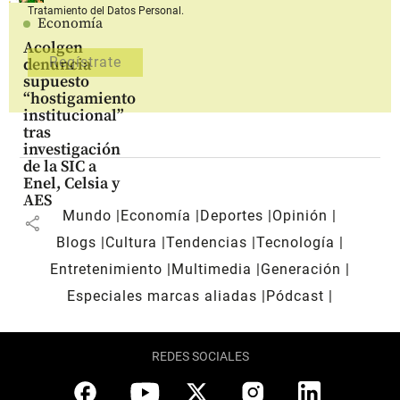
Tratamiento del Datos Personal.
Economía
Acolgen
denuncia
supuesto
“hostigamiento
institucional”
tras
investigación
de la SIC a
Enel, Celsia y
AES
Mundo
Economía
Deportes
Opinión
share
Blogs
Cultura
Tendencias
Tecnología
Entretenimiento
Multimedia
Generación
Especiales marcas aliadas
Pódcast
REDES SOCIALES