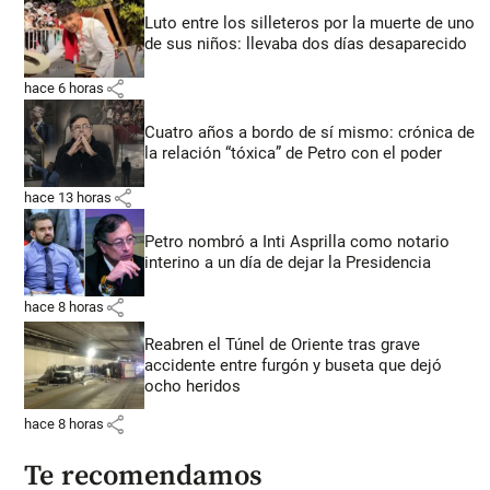
Luto entre los silleteros por la muerte de uno
de sus niños: llevaba dos días desaparecido
share
hace 6 horas
Cuatro años a bordo de sí mismo: crónica de
la relación “tóxica” de Petro con el poder
share
hace 13 horas
Petro nombró a Inti Asprilla como notario
interino a un día de dejar la Presidencia
share
hace 8 horas
Reabren el Túnel de Oriente tras grave
accidente entre furgón y buseta que dejó
ocho heridos
share
hace 8 horas
Te recomendamos