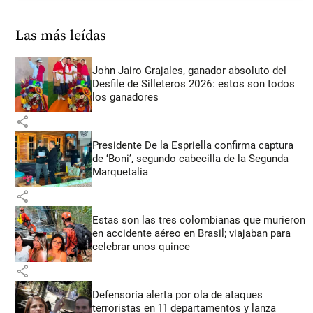
Las más leídas
John Jairo Grajales, ganador absoluto del
Desfile de Silleteros 2026: estos son todos
los ganadores
share
Presidente De la Espriella confirma captura
de ‘Boni’, segundo cabecilla de la Segunda
Marquetalia
share
Estas son las tres colombianas que murieron
en accidente aéreo en Brasil; viajaban para
celebrar unos quince
share
Defensoría alerta por ola de ataques
terroristas en 11 departamentos y lanza