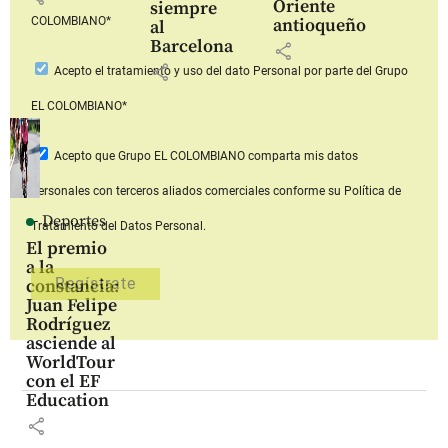
Oriente
siempre
COLOMBIANO*
antioqueño
al
Barcelona
share
share
Acepto
el tratamiento y uso del dato Personal
por parte del Grupo
EL COLOMBIANO*
Acepto que Grupo EL COLOMBIANO
comparta mis datos
personales con terceros aliados comerciales
conforme su Política de
Deportes
Tratamiento del Datos Personal.
El premio
a la
constancia:
Juan Felipe
Rodríguez
asciende al
WorldTour
con el EF
Education
share