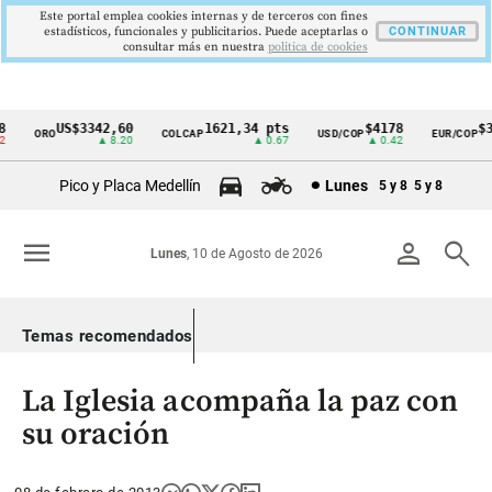
Este portal emplea cookies internas y de terceros con fines
estadísticos, funcionales y publicitarios. Puede aceptarlas o
CONTINUAR
consultar más en nuestra
politica de cookies
US$3342,60
1621,34 pts
$4178
$36
ORO
COLCAP
USD/COP
EUR/COP
Cintillo
▲ 8.20
▲ 0.67
▲ 0.42
de
Pico y Placa Medellín
Lunes
5 y 8
5 y 8
indicadores
económicos
menu
person
search
Lunes
, 10 de Agosto de 2026
Colombia
Temas recomendados
La Iglesia acompaña la paz con
su oración