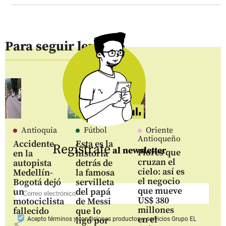
Para seguir leyendo
Antioquia
Fútbol
Oriente
Antioqueño
Accidente
Esta es la
Regístrate
al newsletter
Flores que
en la
historia
cruzan el
autopista
detrás de
cielo: así es
Medellín-
la famosa
el negocio
Bogotá dejó
servilleta
que mueve
un
del papá
US$ 380
motociclista
de Messi
millones
fallecido
que lo
en el
ligó por
Acepto
términos y condiciones productos y servicios
Grupo EL
share