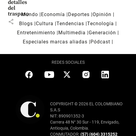
detalles
del
traspaso
Mundo
Economía
Deportes
Opinión
share
Blogs
Cultura
Tendencias
Tecnología
Entretenimiento
Multimedia
Generación
Especiales marcas aliadas
Pódcast
REDES SOCIALES
COPYRIGHT © 2026 EL COLOMBIANO
S.A.S
NIT: 890901352-3
Carrera 48 N° 30 Sur - 119, Envigado,
Antioquia, Colombia.
CONMUTADOR:
(57) (604) 3315252