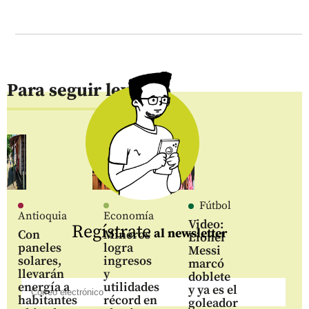
Para seguir leyendo
Fútbol
Antioquia
Economía
Video:
Regístrate
al newsletter
Con
Mineros
Lionel
paneles
logra
Messi
solares,
ingresos
marcó
llevarán
y
doblete
energía a
utilidades
y ya es el
habitantes
récord en
goleador