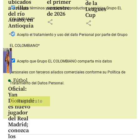
ubicados
el primer
de la
a orillas
semestre
Leagues
Acepto
términos y condiciones productos y servicios
Grupo EL
del río
de 2026
Cup
Atrato, en
COLOMBIANO*
share
share
Antioquia
share
Acepto
el tratamiento y uso del dato Personal
por parte del Grupo
EL COLOMBIANO*
Acepto que Grupo EL COLOMBIANO
comparta mis datos
personales con terceros aliados comerciales
conforme su Política de
Fútbol
Tratamiento del Datos Personal.
Oficial:
Yan
Diomandé
es nuevo
jugador
del Real
Madrid;
conozca
los