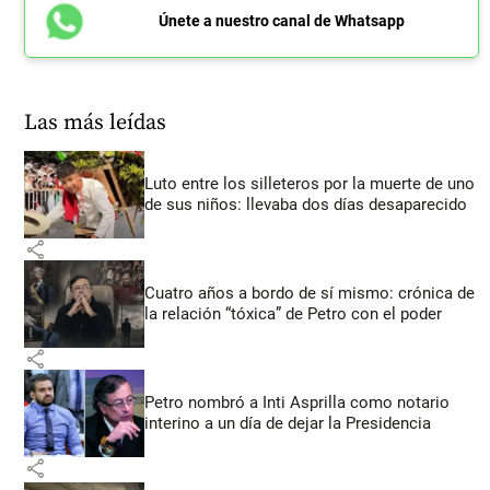
Únete a nuestro canal de Whatsapp
Las más leídas
Luto entre los silleteros por la muerte de uno
de sus niños: llevaba dos días desaparecido
share
Cuatro años a bordo de sí mismo: crónica de
la relación “tóxica” de Petro con el poder
share
Petro nombró a Inti Asprilla como notario
interino a un día de dejar la Presidencia
share