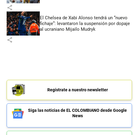
share
El Chelsea de Xabi Alonso tendrá un “nuevo
fichaje”: levantaron la suspensión por dopaje
al ucraniano Mijailo Mudryk
share
Regístrate a nuestro newsletter
Siga las noticias de EL COLOMBIANO desde Google
News