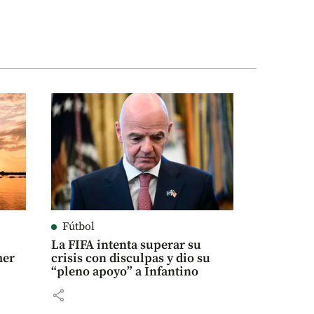
Fútbol
La FIFA intenta superar su
mer
crisis con disculpas y dio su
“pleno apoyo” a Infantino
share