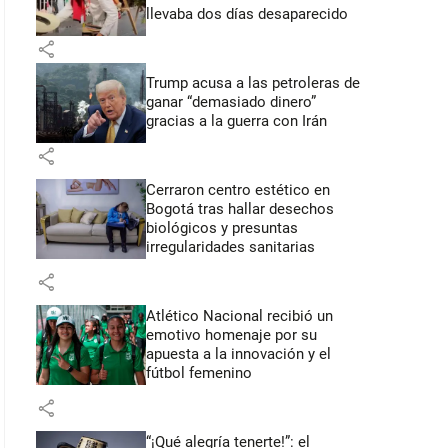
llevaba dos días desaparecido
share
Trump acusa a las petroleras de
ganar “demasiado dinero”
gracias a la guerra con Irán
share
Cerraron centro estético en
Bogotá tras hallar desechos
biológicos y presuntas
irregularidades sanitarias
share
Atlético Nacional recibió un
emotivo homenaje por su
apuesta a la innovación y el
fútbol femenino
share
“¡Qué alegría tenerte!”: el