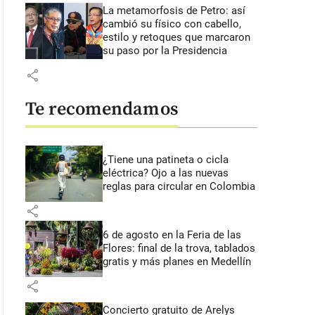
La metamorfosis de Petro: así
cambió su físico con cabello,
estilo y retoques que marcaron
su paso por la Presidencia
share
Te recomendamos
¿Tiene una patineta o cicla
eléctrica? Ojo a las nuevas
reglas para circular en Colombia
share
6 de agosto en la Feria de las
Flores: final de la trova, tablados
gratis y más planes en Medellín
share
Concierto gratuito de Arelys