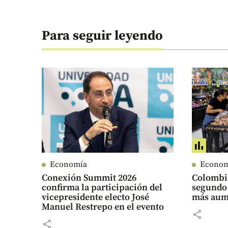
Para seguir leyendo
Economía
Econo
Conexión Summit 2026
Colombi
confirma la participación del
segundo 
vicepresidente electo José
más aume
Manuel Restrepo en el evento
share
share