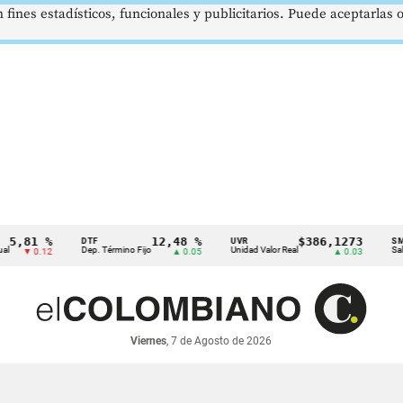
 fines estadísticos, funcionales y publicitarios. Puede aceptarlas
1 %
12,48 %
$386,1273
DTF
UVR
SMMLV
Dep. Término Fijo
Unidad Valor Real
Salario Mí
 0.12
▲ 0.05
▲ 0.03
Viernes
, 7 de Agosto de 2026