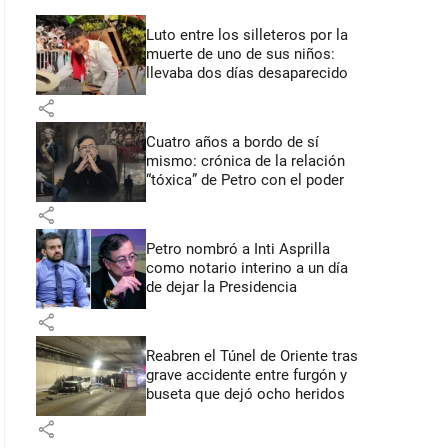
Luto entre los silleteros por la
muerte de uno de sus niños:
llevaba dos días desaparecido
share
Cuatro años a bordo de sí
mismo: crónica de la relación
“tóxica” de Petro con el poder
share
Petro nombró a Inti Asprilla
como notario interino a un día
de dejar la Presidencia
share
Reabren el Túnel de Oriente tras
grave accidente entre furgón y
buseta que dejó ocho heridos
share