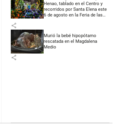
Henao, tablado en el Centro y
recorridos por Santa Elena este
6 de agosto en la Feria de las
Flores
share
Murió la bebé hipopótamo
rescatada en el Magdalena
Medio
share