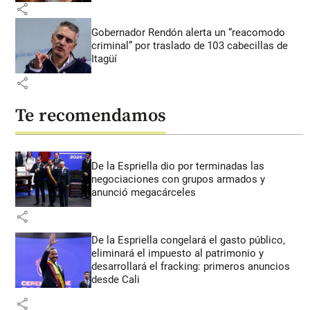
share
Gobernador Rendón alerta un “reacomodo
criminal” por traslado de 103 cabecillas de
Itagüí
share
Te recomendamos
De la Espriella dio por terminadas las
negociaciones con grupos armados y
anunció megacárceles
share
De la Espriella congelará el gasto público,
eliminará el impuesto al patrimonio y
desarrollará el fracking: primeros anuncios
desde Cali
share