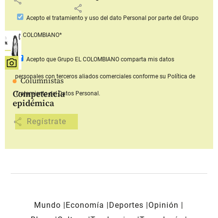
share
Acepto
el tratamiento y uso del dato Personal
por parte del Grupo
EL COLOMBIANO*
Acepto que Grupo EL COLOMBIANO
comparta mis datos
personales con terceros aliados comerciales
conforme su Política de
Columnistas
Competencia
Tratamiento del Datos Personal.
epidémica
share
Mundo
Economía
Deportes
Opinión