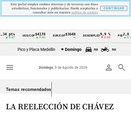
Este portal emplea cookies internas y de terceros con fines
estadísticos, funcionales y publicitarios. Puede aceptarlas o
CONTINUAR
consultar más en nuestra
politica de cookies
4 pts
$4178
$3648
9,9 %
2,8 %
USD/COP
EUR/COP
DESEMPLEO
PIB
Cintillo
▲ 0.67
▲ 0.42
—
▼ 0.30
▲ 0.10
de
Pico y Placa Medellín
Domingo
no
no
indicadores
económicos
menu
person
search
Domingo
, 9 de Agosto de 2026
Colombia
Temas recomendados
LA REELECCIÓN DE CHÁVEZ