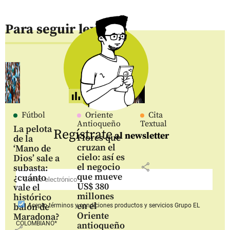
Para seguir leyendo
Fútbol
Oriente
Cita
Antioqueño
Textual
La pelota
Regístrate
al newsletter
Flores que
de la
cruzan el
‘Mano de
cielo: así es
Dios’ sale a
share
el negocio
subasta:
que mueve
¿cuánto
US$ 380
vale el
millones
histórico
en el
balón de
Acepto
términos y condiciones productos y servicios
Grupo EL
Oriente
Maradona?
COLOMBIANO*
antioqueño
share