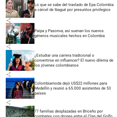
Lo que se sabe del traslado de Epa Colombia
a cárcel de Ibagué por presuntos privilegios
share
Paipa y Pasonva, así suenan los nuevos
géneros musicales hechos en Colombia
share
¿Estudiar una carrera tradicional o
convertirse en influencer? El nuevo dilema de
los jóvenes colombianos
share
Colombiamoda dejó US$22 millones para
Medellín y reunió a 65.000 asistentes de 53
países
share
77 familias desplazadas en Briceño por
combates con drones entre el Clan del Golfo