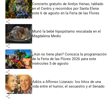
Concierto gratuito de Arelys Henao, tablado
en el Centro y recorridos por Santa Elena
este 6 de agosto en la Feria de las Flores
share
Murió la bebé hipopótamo rescatada en el
Magdalena Medio
share
¿Aún no tiene plan? Conozca la programación
de la Feria de las Flores 2026 para este
miércoles 5 de agosto
share
Adiós a Alfonso Lizarazo: los hitos de una
vida entre el humor, el secuestro y el Senado
share