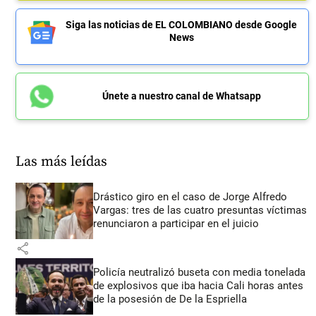
Siga las noticias de EL COLOMBIANO desde Google
News
Únete a nuestro canal de Whatsapp
Las más leídas
Drástico giro en el caso de Jorge Alfredo
Vargas: tres de las cuatro presuntas víctimas
renunciaron a participar en el juicio
share
Policía neutralizó buseta con media tonelada
de explosivos que iba hacia Cali horas antes
de la posesión de De la Espriella