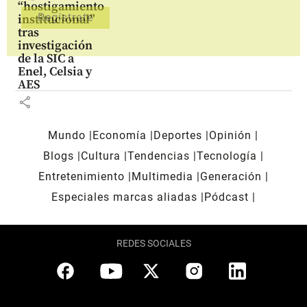
“hostigamiento
institucional”
tras
investigación
de la SIC a
Enel, Celsia y
AES
share
Mundo
Economía
Deportes
Opinión
Blogs
Cultura
Tendencias
Tecnología
Entretenimiento
Multimedia
Generación
Especiales marcas aliadas
Pódcast
REDES SOCIALES