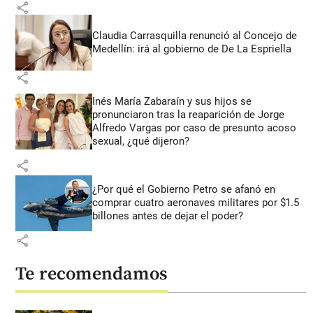
share
Claudia Carrasquilla renunció al Concejo de
Medellín: irá al gobierno de De La Espriella
share
Inés María Zabaraín y sus hijos se
pronunciaron tras la reaparición de Jorge
Alfredo Vargas por caso de presunto acoso
sexual, ¿qué dijeron?
share
¿Por qué el Gobierno Petro se afanó en
comprar cuatro aeronaves militares por $1.5
billones antes de dejar el poder?
share
Te recomendamos