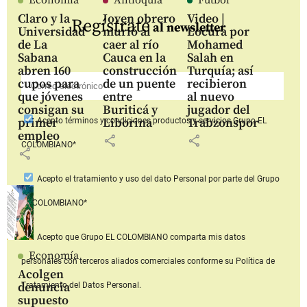
Economía
Antioquia
Fútbol
Claro y la
Joven obrero
Video |
Regístrate
al newsletter
Universidad
murió al
Locura por
de La
caer al río
Mohamed
Sabana
Cauca en la
Salah en
abren 160
construcción
Turquía; así
cupos para
de un puente
recibieron
que jóvenes
entre
al nuevo
consigan su
Buriticá y
jugador del
primer
Liborina
Trabzonspor
Acepto
términos y condiciones productos y servicios
Grupo EL
empleo
share
share
COLOMBIANO*
share
Acepto
el tratamiento y uso del dato Personal
por parte del Grupo
EL COLOMBIANO*
Acepto que Grupo EL COLOMBIANO
comparta mis datos
Economía
personales con terceros aliados comerciales
conforme su Política de
Acolgen
denuncia
Tratamiento del Datos Personal.
supuesto