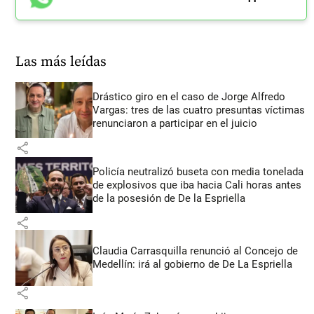
Las más leídas
Drástico giro en el caso de Jorge Alfredo
Vargas: tres de las cuatro presuntas víctimas
renunciaron a participar en el juicio
share
Policía neutralizó buseta con media tonelada
de explosivos que iba hacia Cali horas antes
de la posesión de De la Espriella
share
Claudia Carrasquilla renunció al Concejo de
Medellín: irá al gobierno de De La Espriella
share