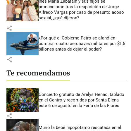
Inés María Zabaraín y sus hijos se
pronunciaron tras la reaparición de Jorge
Alfredo Vargas por caso de presunto acoso
sexual, ¿qué dijeron?
share
¿Por qué el Gobierno Petro se afanó en
comprar cuatro aeronaves militares por $1.5
billones antes de dejar el poder?
share
Te recomendamos
Concierto gratuito de Arelys Henao, tablado
en el Centro y recorridos por Santa Elena
este 6 de agosto en la Feria de las Flores
share
Murió la bebé hipopótamo rescatada en el