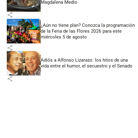
Magdalena Medio
share
¿Aún no tiene plan? Conozca la programación
de la Feria de las Flores 2026 para este
miércoles 5 de agosto
share
Adiós a Alfonso Lizarazo: los hitos de una
vida entre el humor, el secuestro y el Senado
share