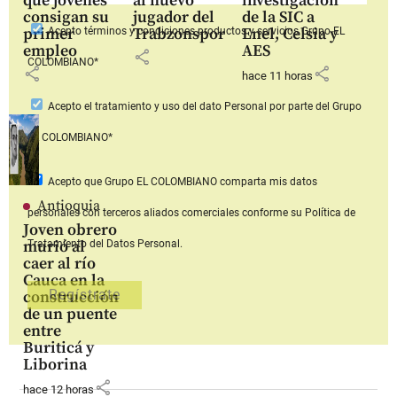
que jóvenes
al nuevo
investigación
consigan su
jugador del
de la SIC a
primer
Trabzonspor
Enel, Celsia y
Acepto
términos y condiciones productos y servicios
Grupo EL
empleo
AES
share
COLOMBIANO*
share
share
hace 11 horas
Acepto
el tratamiento y uso del dato Personal
por parte del Grupo
EL COLOMBIANO*
Acepto que Grupo EL COLOMBIANO
comparta mis datos
Antioquia
personales con terceros aliados comerciales
conforme su Política de
Joven obrero
murió al
Tratamiento del Datos Personal.
caer al río
Cauca en la
construcción
de un puente
entre
Buriticá y
Liborina
share
hace 12 horas