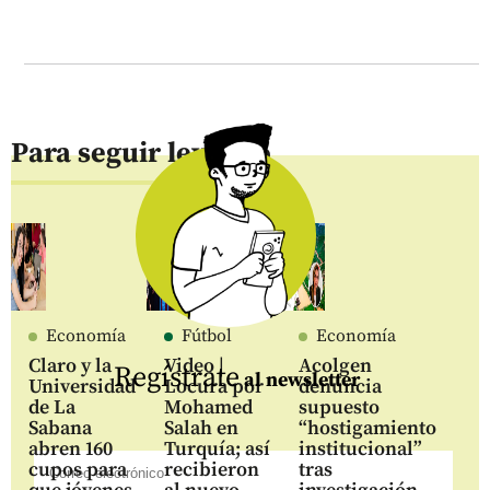
Para seguir leyendo
Economía
Fútbol
Economía
Claro y la
Video |
Acolgen
Regístrate
al newsletter
Universidad
Locura por
denuncia
de La
Mohamed
supuesto
Sabana
Salah en
“hostigamiento
abren 160
Turquía; así
institucional”
cupos para
recibieron
tras