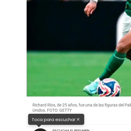
Richard Ríos, de 25 años, fue una de las figuras del Pa
Unidos. FOTO: GETTY
×
Toca para escuchar
ESCUCHA EL RESUMEN