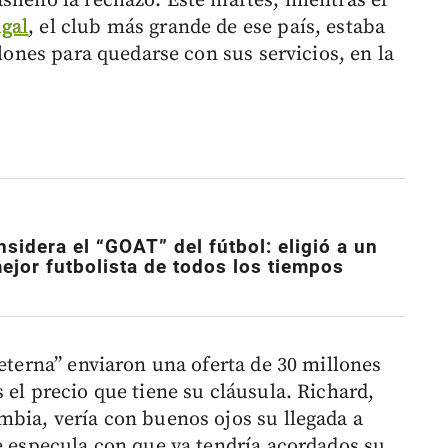
sileño la rechazó. Este martes, mientras el
gal
, el club más grande de ese país, estaba
llones para quedarse con sus servicios, en la
sidera el “GOAT” del fútbol: eligió a un
jor futbolista de todos los tiempos
 eterna” enviaron una oferta de 30 millones
 el precio que tiene su cláusula. Richard,
mbia, vería con buenos ojos su llegada a
se especula con que ya tendría acordados su