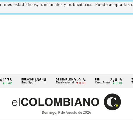
 fines estadísticos, funcionales y publicitarios. Puede aceptarlas
$3648
9,9 %
2,8 %
EUR/COP
DESEMPLEO
PIB
TRM
Euro Spot
Tasa Nacional
Crec. Anual
Tasa Rep
—
▼ 0.30
▲ 0.10
Domingo
, 9 de Agosto de 2026