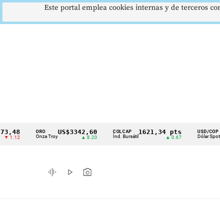
Este portal emplea cookies internas y de terceros con
8
US$3342,60
1621,34 pts
$4178
ORO
COLCAP
USD/COP
Cintillo
Onza Troy
Índ. Bursátil
Dólar Spot
2
▲ 8.20
▲ 0.67
▲ 0.42
de
indicadores
graphic_eq
play_arrow
photo_camera
económicos
Colombia