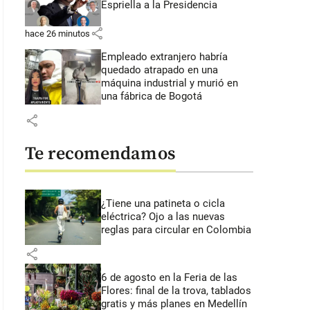
Espriella a la Presidencia
share
hace 26 minutos
Empleado extranjero habría
quedado atrapado en una
máquina industrial y murió en
una fábrica de Bogotá
share
Te recomendamos
¿Tiene una patineta o cicla
eléctrica? Ojo a las nuevas
reglas para circular en Colombia
share
6 de agosto en la Feria de las
Flores: final de la trova, tablados
gratis y más planes en Medellín