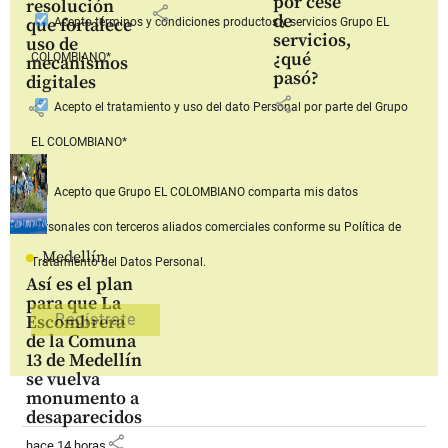
por cese
resolución
share
de
que fortalece
Acepto
términos y condiciones productos y servicios
Grupo EL
servicios,
uso de
¿qué
COLOMBIANO*
mecanismos
pasó?
digitales
share
share
Acepto
el tratamiento y uso del dato Personal
por parte del Grupo
EL COLOMBIANO*
Acepto que Grupo EL COLOMBIANO
comparta mis datos
personales con terceros aliados comerciales
conforme su Política de
Medellín
Tratamiento del Datos Personal.
Así es el plan
para que La
Escombrera
de la Comuna
13 de Medellín
se vuelva
monumento a
desaparecidos
share
hace 14 horas