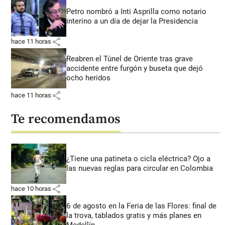
Petro nombró a Inti Asprilla como notario
interino a un día de dejar la Presidencia
share
hace 11 horas
Reabren el Túnel de Oriente tras grave
accidente entre furgón y buseta que dejó
ocho heridos
share
hace 11 horas
Te recomendamos
¿Tiene una patineta o cicla eléctrica? Ojo a
las nuevas reglas para circular en Colombia
share
hace 10 horas
6 de agosto en la Feria de las Flores: final de
la trova, tablados gratis y más planes en
Medellín