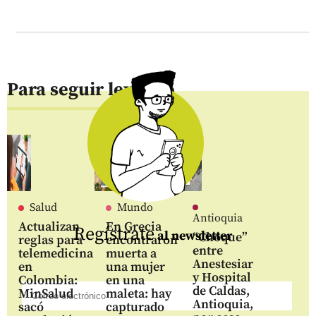
Para seguir leyendo
Salud
Mundo
Antioquia
Actualizan
En Grecia
Regístrate
al newsletter
“Choque”
reglas para
encontraron
entre
telemedicina
muerta a
Anestesiar
en
una mujer
y Hospital
Colombia:
en una
de Caldas,
MinSalud
maleta: hay
Antioquia,
sacó
capturado