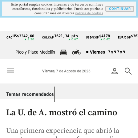
Este portal emplea cookies internas y de terceros con fines
estadísticos, funcionales y publicitarios. Puede aceptarlas o
CONTINUAR
consultar más en nuestra
politica de cookies
US$3342,60
1621,34 pts
$4178
$3672
ORO
COLCAP
USD/COP
EUR/COP
Cintillo
▲ 8.20
▲ 0.67
▲ 0.42
—
de
Pico y Placa Medellín
Viernes
7 y 9
7 y 9
indicadores
económicos
menu
person
search
Viernes
, 7 de Agosto de 2026
Colombia
Temas recomendados
La U. de A. mostró el camino
Una primera experiencia que abrió la