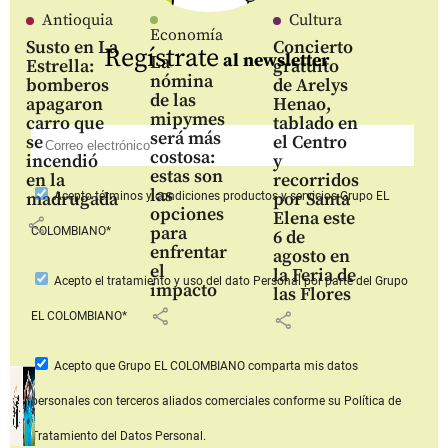
Antioquia
Cultura
Economía
Susto en La
Concierto
Regístrate
al newsletter
La
Estrella:
gratuito
nómina
bomberos
de Arelys
de las
apagaron
Henao,
mipymes
carro que
tablado en
será más
se
el Centro
costosa:
incendió
y
estas son
en la
recorridos
las
madrugada
por Santa
Acepto
términos y condiciones productos y servicios
Grupo EL
opciones
Elena este
share
para
COLOMBIANO*
6 de
enfrentar
agosto en
el
la Feria de
Acepto
el tratamiento y uso del dato Personal
por parte del Grupo
impacto
las Flores
share
share
EL COLOMBIANO*
Acepto que Grupo EL COLOMBIANO
comparta mis datos
personales con terceros aliados comerciales
conforme su Política de
Tratamiento del Datos Personal.