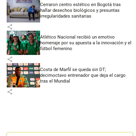
Cerraron centro estético en Bogotá tras
hallar desechos biológicos y presuntas
irregularidades sanitarias
share
Atlético Nacional recibió un emotivo
homenaje por su apuesta a la innovación y el
fútbol femenino
share
Costa de Marfil se queda sin DT;
decimoctavo entrenador que deja el cargo
tras el Mundial
share