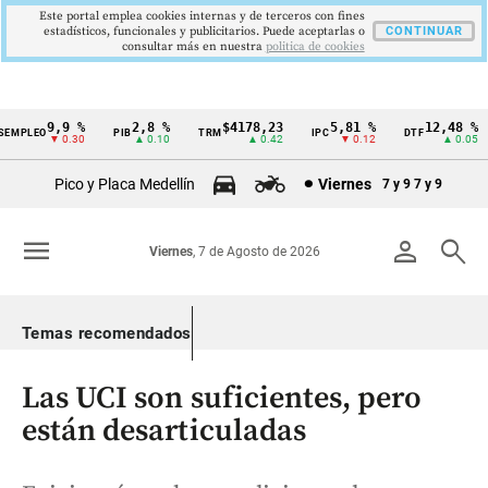
Este portal emplea cookies internas y de terceros con fines
estadísticos, funcionales y publicitarios. Puede aceptarlas o
CONTINUAR
consultar más en nuestra
politica de cookies
9,9 %
2,8 %
$4178,23
5,81 %
12,48 %
MPLEO
PIB
TRM
IPC
DTF
Cintillo
▼ 0.30
▲ 0.10
▲ 0.42
▼ 0.12
▲ 0.05
de
Pico y Placa Medellín
Viernes
7 y 9
7 y 9
indicadores
económicos
menu
person
search
Viernes
, 7 de Agosto de 2026
Colombia
Temas recomendados
Las UCI son suficientes, pero
están desarticuladas