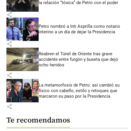
la relación “tóxica” de Petro con el poder
share
Petro nombró a Inti Asprilla como notario
interino a un día de dejar la Presidencia
share
Reabren el Túnel de Oriente tras grave
accidente entre furgón y buseta que dejó
ocho heridos
share
La metamorfosis de Petro: así cambió su
físico con cabello, estilo y retoques que
marcaron su paso por la Presidencia
share
Te recomendamos