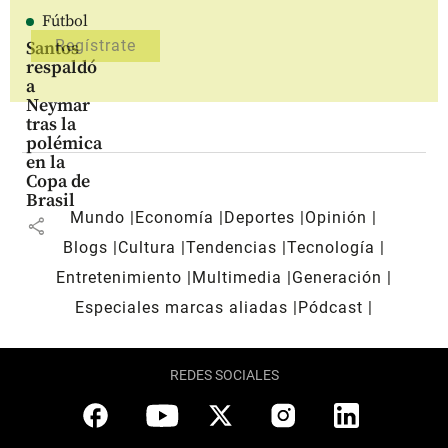
Fútbol
Santos
respaldó
a
Neymar
tras la
polémica
en la
Copa de
Brasil
Mundo
Economía
Deportes
Opinión
share
Blogs
Cultura
Tendencias
Tecnología
Entretenimiento
Multimedia
Generación
Especiales marcas aliadas
Pódcast
REDES SOCIALES