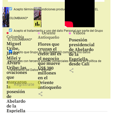
Acepto
términos y condiciones productos y servicios
Grupo EL
COLOMBIANO*
Acepto
el tratamiento y uso del dato Personal
por parte del Grupo
Oriente
Videos
Colombia
Antioqueño
Posesión
EL COLOMBIANO*
Miguel
Flores que
presidencial
Uribe,
cruzan el
de Abelardo
Acepto que Grupo EL COLOMBIANO
comparta mis datos
Javier
cielo: así es
de la
Milei y
el negocio
Espriella
personales con terceros aliados comerciales
conforme su Política de
Álvaro
que mueve
desde Cali
Uribe: las
US$ 380
share
Tratamiento del Datos Personal.
ovaciones
millones
que
en el
marcaron
Oriente
la
antioqueño
posesión
share
de
Abelardo
de la
Espriella