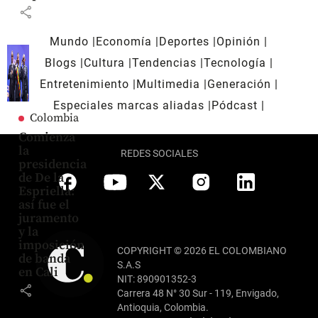
share
Mundo
Economía
Deportes
Opinión
Blogs
Cultura
Tendencias
Tecnología
Entretenimiento
Multimedia
Generación
Especiales marcas aliadas
Pódcast
Colombia
Comienza
la
REDES SOCIALES
presidencia
de De la
Espriella:
así fue el
juramento
y la
imposición
COPYRIGHT © 2026 EL COLOMBIANO
de banda
S.A.S
en Cali
NIT: 890901352-3
share
Carrera 48 N° 30 Sur - 119, Envigado,
Antioquia, Colombia.