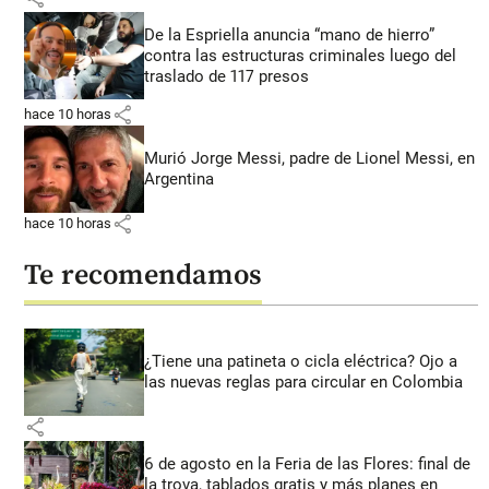
De la Espriella anuncia “mano de hierro”
contra las estructuras criminales luego del
traslado de 117 presos
share
hace 10 horas
Murió Jorge Messi, padre de Lionel Messi, en
Argentina
share
hace 10 horas
Te recomendamos
¿Tiene una patineta o cicla eléctrica? Ojo a
las nuevas reglas para circular en Colombia
share
6 de agosto en la Feria de las Flores: final de
la trova, tablados gratis y más planes en