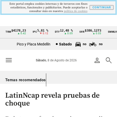
Este portal emplea cookies internas y de terceros con fines
estadísticos, funcionales y publicitarios. Puede aceptarlas o
CONTINUAR
consultar más en nuestra
politica de cookies
$4178,23
5,81 %
12,48 %
$386,1273
$1
TRM
IPC
DTF
UVR
SMMLV
Cintillo
▲ 0.42
▼ 0.12
▲ 0.05
▲ 0.03
de
Pico y Placa Medellín
Sabado
no
no
indicadores
económicos
menu
person
search
Sábado
, 8 de Agosto de 2026
Colombia
Temas recomendados
LatinNcap revela pruebas de
choque