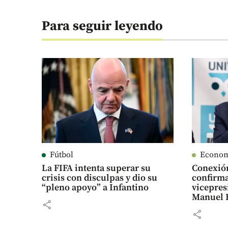
Para seguir leyendo
Fútbol
Econo
La FIFA intenta superar su
Conexió
crisis con disculpas y dio su
confirma
“pleno apoyo” a Infantino
vicepres
Manuel R
share
share