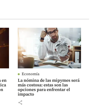
Economía
a en
La nómina de las mipymes será
tica
más costosa: estas son las
on
opciones para enfrentar el
impacto
share