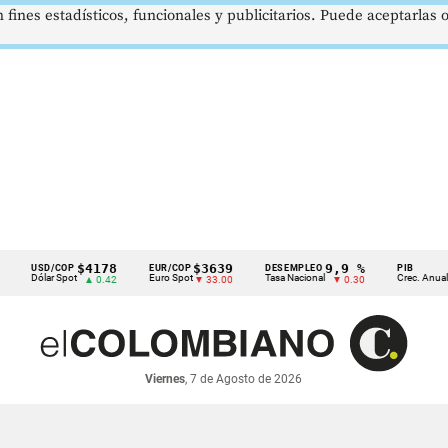
 fines estadísticos, funcionales y publicitarios. Puede aceptarlas
$4178
$3639
9,9 %
2,8 %
D/COP
EUR/COP
DESEMPLEO
PIB
lar Spot
Euro Spot
Tasa Nacional
Crec. Anual
▲ 0.42
▼ 33.00
▼ 0.30
▲ 0.10
Viernes
, 7 de Agosto de 2026