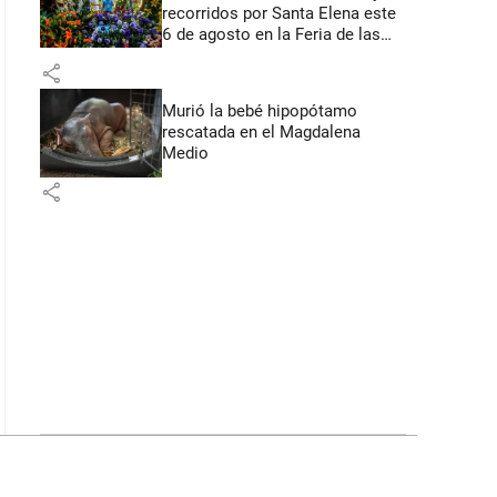
recorridos por Santa Elena este
6 de agosto en la Feria de las
Flores
share
Murió la bebé hipopótamo
rescatada en el Magdalena
Medio
share