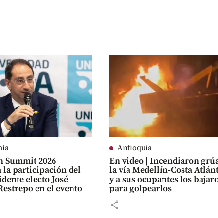
mía
Antioquia
n Summit 2026
En video | Incendiaron grú
 la participación del
la vía Medellín-Costa Atlán
idente electo José
y a sus ocupantes los bajar
estrepo en el evento
para golpearlos
share