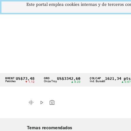
Este portal emplea cookies internas y de terceros con
US$73,48
US$3342,60
1621,34 pts
NT
ORO
COLCAP
US
Cintillo
leo
Onza Troy
Índ. Bursátil
Dó
▼ 1.12
▲ 8.20
▲ 0.67
de
indicadores
graphic_eq
play_arrow
photo_camera
económicos
Colombia
Temas recomendados