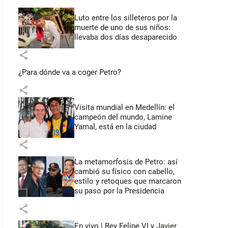
Luto entre los silleteros por la
muerte de uno de sus niños:
llevaba dos días desaparecido
share
¿Para dónde va a coger Petro?
share
Visita mundial en Medellín: el
campeón del mundo, Lamine
Yamal, está en la ciudad
share
La metamorfosis de Petro: así
cambió su físico con cabello,
estilo y retoques que marcaron
su paso por la Presidencia
share
En vivo | Rey Felipe VI y Javier