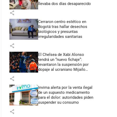
llevaba dos días desaparecido
share
Cerraron centro estético en
Bogotá tras hallar desechos
biológicos y presuntas
irregularidades sanitarias
share
El Chelsea de Xabi Alonso
tendrá un “nuevo fichaje”:
levantaron la suspensión por
dopaje al ucraniano Mijailo
Mudryk
share
Invima alerta por la venta ilegal
de un supuesto medicamento
para el dolor: autoridades piden
suspender su consumo
share