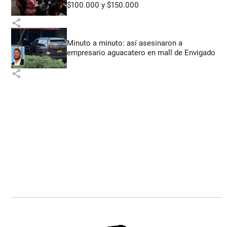
$100.000 y $150.000
share
Minuto a minuto: así asesinaron a
empresario aguacatero en mall de Envigado
share