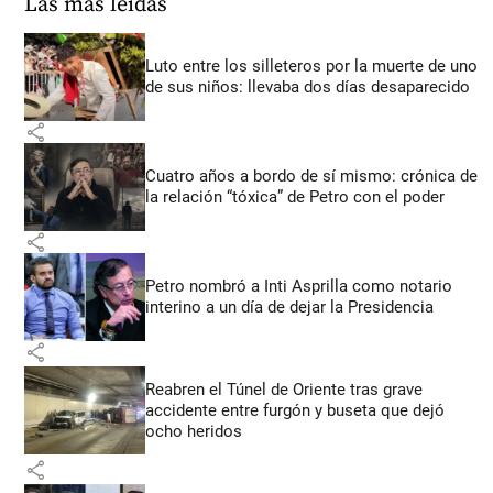
Las más leídas
Luto entre los silleteros por la muerte de uno
de sus niños: llevaba dos días desaparecido
share
Cuatro años a bordo de sí mismo: crónica de
la relación “tóxica” de Petro con el poder
share
Petro nombró a Inti Asprilla como notario
interino a un día de dejar la Presidencia
share
Reabren el Túnel de Oriente tras grave
accidente entre furgón y buseta que dejó
ocho heridos
share