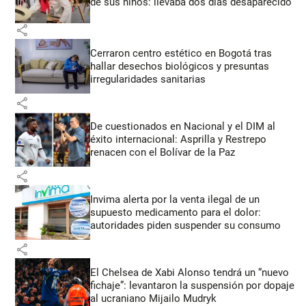
de sus niños: llevaba dos días desaparecido
share
Cerraron centro estético en Bogotá tras
hallar desechos biológicos y presuntas
irregularidades sanitarias
share
De cuestionados en Nacional y el DIM al
éxito internacional: Asprilla y Restrepo
renacen con el Bolívar de la Paz
share
Invima alerta por la venta ilegal de un
supuesto medicamento para el dolor:
autoridades piden suspender su consumo
share
El Chelsea de Xabi Alonso tendrá un “nuevo
fichaje”: levantaron la suspensión por dopaje
al ucraniano Mijailo Mudryk