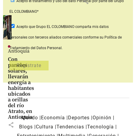
share
Acepto
el tratamiento y uso del dato Personal
por parte del Grupo
EL COLOMBIANO*
Acepto que Grupo EL COLOMBIANO
comparta mis datos
personales con terceros aliados comerciales
conforme su Política de
Tratamiento del Datos Personal.
Antioquia
Con
paneles
solares,
llevarán
energía a
habitantes
ubicados
a orillas
del río
Atrato, en
Antioquia
Mundo
Economía
Deportes
Opinión
share
Blogs
Cultura
Tendencias
Tecnología
Entretenimiento
Multimedia
Generación