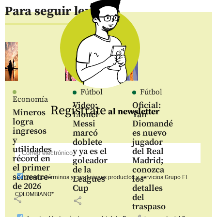
Para seguir leyendo
Fútbol
Fútbol
Economía
Video:
Oficial:
Regístrate
al newsletter
Mineros
Lionel
Yan
logra
Messi
Diomandé
ingresos
marcó
es nuevo
y
doblete
jugador
utilidades
y ya es el
del Real
récord en
goleador
Madrid;
el primer
de la
conozca
semestre
Leagues
los
Acepto
términos y condiciones productos y servicios
Grupo EL
de 2026
Cup
detalles
COLOMBIANO*
del
share
share
traspaso