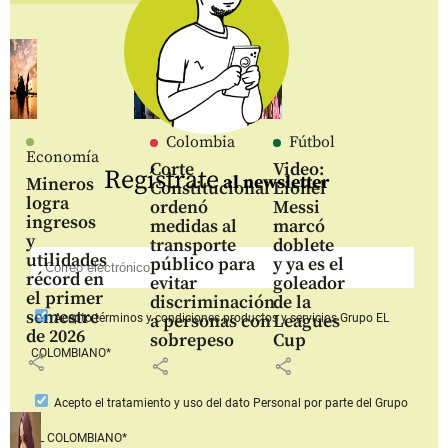
Colombia
Fútbol
Economía
Corte
Video:
Regístrate
al newsletter
Mineros
Constitucional
Lionel
logra
ordenó
Messi
ingresos
medidas al
marcó
y
transporte
doblete
utilidades
público para
y ya es el
récord en
evitar
goleador
el primer
discriminación
de la
semestre
a personas con
Leagues
Acepto
términos y condiciones productos y servicios
Grupo EL
de 2026
sobrepeso
Cup
COLOMBIANO*
share
share
share
Acepto
el tratamiento y uso del dato Personal
por parte del Grupo
EL COLOMBIANO*