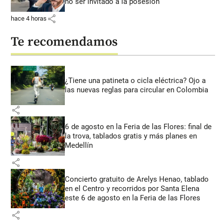
no ser invitado a la posesión
share
hace 4 horas
Te recomendamos
¿Tiene una patineta o cicla eléctrica? Ojo a
las nuevas reglas para circular en Colombia
share
6 de agosto en la Feria de las Flores: final de
la trova, tablados gratis y más planes en
Medellín
share
Concierto gratuito de Arelys Henao, tablado
en el Centro y recorridos por Santa Elena
este 6 de agosto en la Feria de las Flores
share