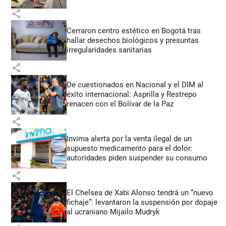
share
Cerraron centro estético en Bogotá tras
hallar desechos biológicos y presuntas
irregularidades sanitarias
share
De cuestionados en Nacional y el DIM al
éxito internacional: Asprilla y Restrepo
renacen con el Bolívar de la Paz
share
Invima alerta por la venta ilegal de un
supuesto medicamento para el dolor:
autoridades piden suspender su consumo
share
El Chelsea de Xabi Alonso tendrá un “nuevo
fichaje”: levantaron la suspensión por dopaje
al ucraniano Mijailo Mudryk