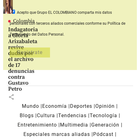
Acepto que Grupo EL COLOMBIANO
comparta mis datos
Colombia
personales con terceros aliados comerciales
conforme su Política de
Indagatoria
a Gloria
Tratamiento del Datos Personal.
Arizabaleta
revive
dudas por
el archivo
de 17
denuncias
contra
Gustavo
Petro
share
Mundo
Economía
Deportes
Opinión
Blogs
Cultura
Tendencias
Tecnología
Entretenimiento
Multimedia
Generación
Especiales marcas aliadas
Pódcast