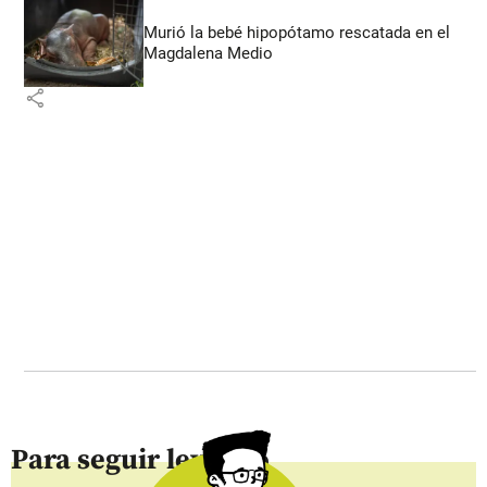
Murió la bebé hipopótamo rescatada en el
Magdalena Medio
share
Para seguir leyendo