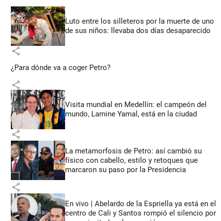
Luto entre los silleteros por la muerte de uno
de sus niños: llevaba dos días desaparecido
share
¿Para dónde va a coger Petro?
share
Visita mundial en Medellín: el campeón del
mundo, Lamine Yamal, está en la ciudad
share
La metamorfosis de Petro: así cambió su
físico con cabello, estilo y retoques que
marcaron su paso por la Presidencia
share
En vivo | Abelardo de la Espriella ya está en el
centro de Cali y Santos rompió el silencio por