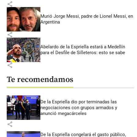
share
Murió Jorge Messi, padre de Lionel Messi, en
Argentina
share
Abelardo de la Espriella estará a Medellín
para el Desfile de Silleteros: esto se sabe
share
Te recomendamos
De la Espriella dio por terminadas las
negociaciones con grupos armados y
anunció megacárceles
share
De la Espriella congelará el gasto público,