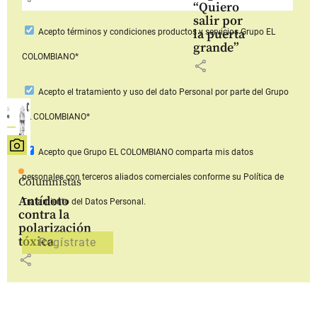
“Quiero
salir por
la puerta
Acepto
términos y condiciones productos y servicios
Grupo EL
grande”
COLOMBIANO*
share
Acepto
el tratamiento y uso del dato Personal
por parte del Grupo
EL COLOMBIANO*
Acepto que Grupo EL COLOMBIANO
comparta mis datos
personales con terceros aliados comerciales
conforme su Política de
Columnistas
Antídoto
Tratamiento del Datos Personal.
contra la
polarización
tóxica
share