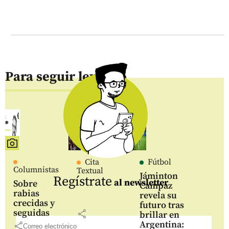
Para seguir leyendo
Cita
Fútbol
Columnistas
Textual
Jáminton
Regístrate
al newsletter
Sobre
Campaz
rabias
revela su
crecidas y
futuro tras
seguidas
share
brillar en
Argentina:
share