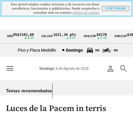
Este portal emplea cookies internas y de terceros con fines
estadísticos, funcionales y publicitarios. Puede aceptarlas o
CONTINUAR
consultar más en nuestra
politica de cookies
US$3342,60
1621,34 pts
$4178
$364
ORO
COLCAP
USD/COP
EUR/COP
Cintillo
▲ 8.20
▲ 0.67
▲ 0.42
de
Pico y Placa Medellín
Domingo
no
no
indicadores
económicos
menu
person
search
Domingo
, 9 de Agosto de 2026
Colombia
Temas recomendados
Luces de la Pacem in terris