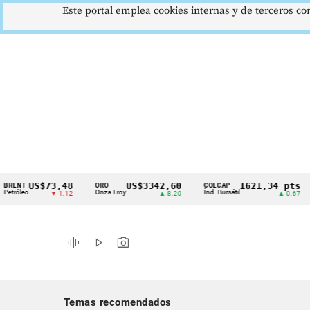
Este portal emplea cookies internas y de terceros con
US$73,48
US$3342,60
1621,34 pts
ORO
COLCAP
USD
Cintillo
Onza Troy
Índ. Bursátil
Dólar
▼ 1.12
▲ 8.20
▲ 0.67
de
indicadores
graphic_eq
play_arrow
photo_camera
económicos
Colombia
Temas recomendados