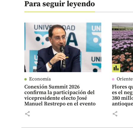
Para seguir leyendo
Economía
Orient
Conexión Summit 2026
Flores qu
confirma la participación del
es el ne
vicepresidente electo José
380 mill
Manuel Restrepo en el evento
antioqu
share
share