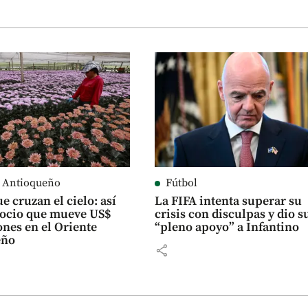
e Antioqueño
Fútbol
e cruzan el cielo: así
La FIFA intenta superar su
gocio que mueve US$
crisis con disculpas y dio s
ones en el Oriente
“pleno apoyo” a Infantino
eño
share