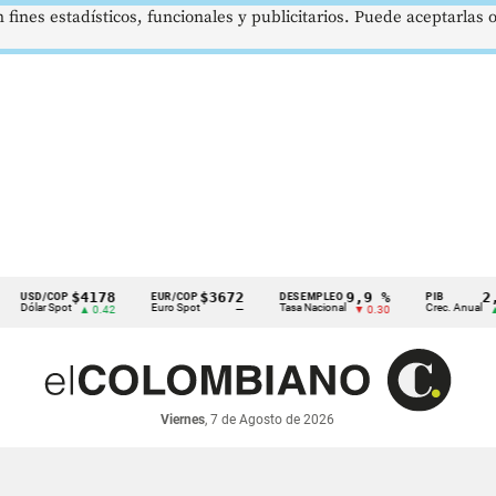
 fines estadísticos, funcionales y publicitarios. Puede aceptarlas
$4178
$3672
9,9 %
2,8 %
/COP
EUR/COP
DESEMPLEO
PIB
 Spot
Euro Spot
Tasa Nacional
Crec. Anual
▲ 0.42
—
▼ 0.30
▲ 0.10
Viernes
, 7 de Agosto de 2026