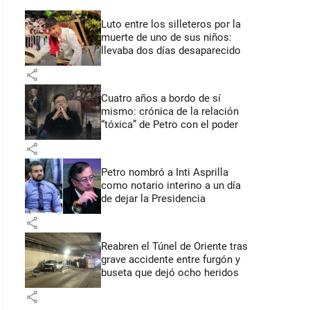
Luto entre los silleteros por la
muerte de uno de sus niños:
llevaba dos días desaparecido
share
Cuatro años a bordo de sí
mismo: crónica de la relación
“tóxica” de Petro con el poder
share
Petro nombró a Inti Asprilla
como notario interino a un día
de dejar la Presidencia
share
Reabren el Túnel de Oriente tras
grave accidente entre furgón y
buseta que dejó ocho heridos
share