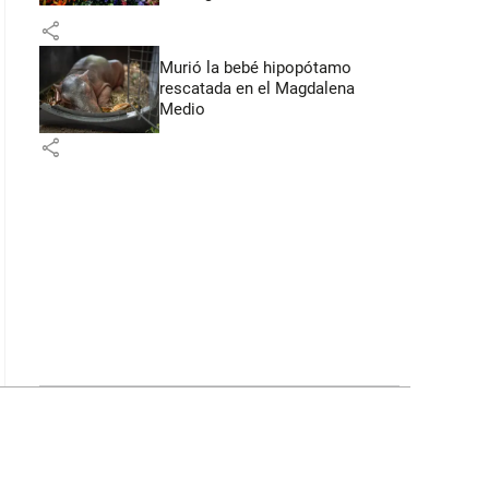
Flores
share
Murió la bebé hipopótamo
rescatada en el Magdalena
Medio
share