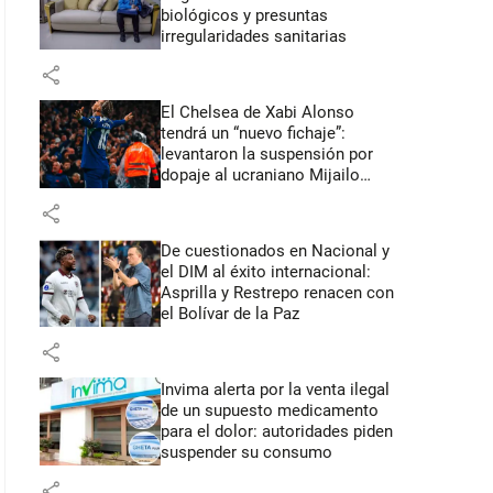
biológicos y presuntas
irregularidades sanitarias
share
El Chelsea de Xabi Alonso
tendrá un “nuevo fichaje”:
levantaron la suspensión por
dopaje al ucraniano Mijailo
Mudryk
share
De cuestionados en Nacional y
el DIM al éxito internacional:
Asprilla y Restrepo renacen con
el Bolívar de la Paz
share
Invima alerta por la venta ilegal
de un supuesto medicamento
para el dolor: autoridades piden
suspender su consumo
share