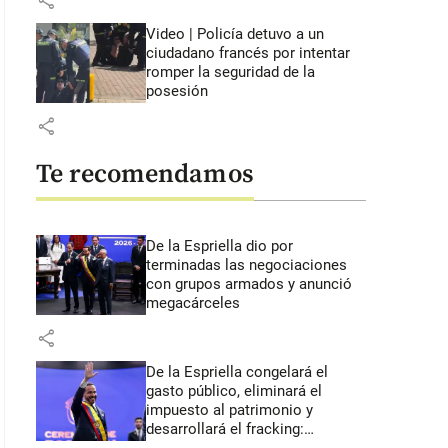
share
Video | Policía detuvo a un
ciudadano francés por intentar
romper la seguridad de la
posesión
share
Te recomendamos
De la Espriella dio por
terminadas las negociaciones
con grupos armados y anunció
megacárceles
share
De la Espriella congelará el
gasto público, eliminará el
impuesto al patrimonio y
desarrollará el fracking: