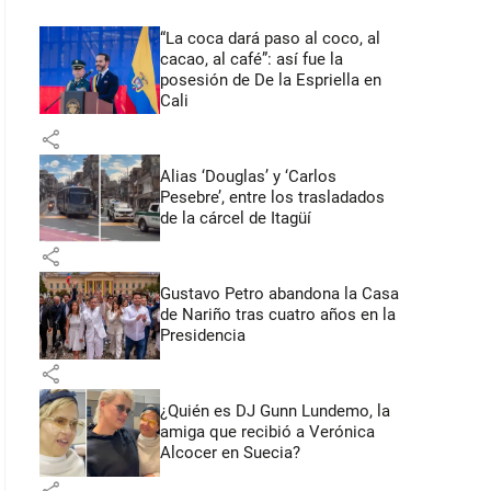
“La coca dará paso al coco, al
cacao, al café”: así fue la
posesión de De la Espriella en
Cali
share
Alias ‘Douglas’ y ‘Carlos
Pesebre’, entre los trasladados
de la cárcel de Itagüí
share
Gustavo Petro abandona la Casa
de Nariño tras cuatro años en la
Presidencia
share
¿Quién es DJ Gunn Lundemo, la
amiga que recibió a Verónica
Alcocer en Suecia?