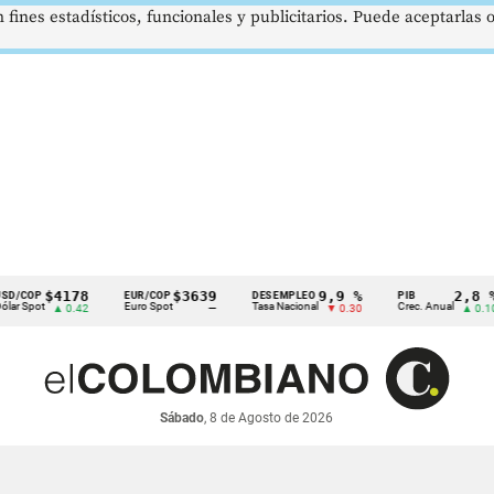
 fines estadísticos, funcionales y publicitarios. Puede aceptarlas
$4178
$3639
9,9 %
2,8 %
P
EUR/COP
DESEMPLEO
PIB
ot
Euro Spot
Tasa Nacional
Crec. Anual
▲ 0.42
—
▼ 0.30
▲ 0.10
Sábado
, 8 de Agosto de 2026