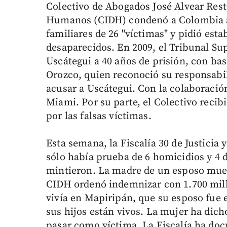
Colectivo de Abogados José Alvear Res
Humanos (CIDH) condenó a Colombia a p
familiares de 26 "víctimas" y pidió esta
desaparecidos. En 2009, el Tribunal Su
Uscátegui a 40 años de prisión, con ba
Orozco, quien reconoció su responsabil
acusar a Uscátegui. Con la colaboraci
Miami. Por su parte, el Colectivo recib
por las falsas víctimas.
Esta semana, la Fiscalía 30 de Justicia 
sólo había prueba de 6 homicidios y 4 d
mintieron. La madre de un esposo muert
CIDH ordenó indemnizar con 1.700 millo
vivía en Mapiripán, que su esposo fue e
sus hijos están vivos. La mujer ha dich
pasar como víctima. La Fiscalía ha doc