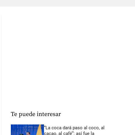
Te puede interesar
“La coca dará paso al coco, al
cacao, al café”: así fue la