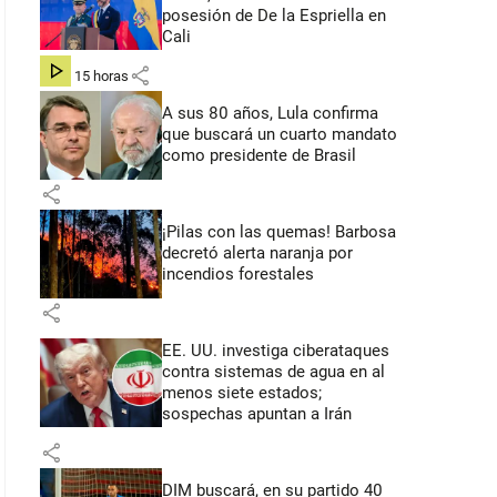
posesión de De la Espriella en
Cali
share
hace 15 horas
A sus 80 años, Lula confirma
que buscará un cuarto mandato
como presidente de Brasil
share
¡Pilas con las quemas! Barbosa
decretó alerta naranja por
incendios forestales
share
EE. UU. investiga ciberataques
contra sistemas de agua en al
menos siete estados;
sospechas apuntan a Irán
share
DIM buscará, en su partido 40