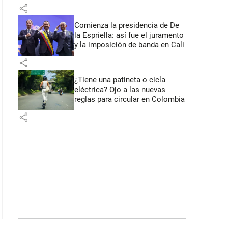
primeros anuncios desde Cali
share
Comienza la presidencia de De
la Espriella: así fue el juramento
y la imposición de banda en Cali
share
¿Tiene una patineta o cicla
eléctrica? Ojo a las nuevas
reglas para circular en Colombia
share