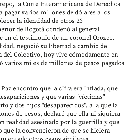
trepo, la Corte Interamericana de Derechos
agar varios millones de dólares a los
blecer la identidad de otros 23
perior de Bogotá condenó al general
se en el testimonio de un coronel Orozco.
idad, negoció su libertad a cambio de
ón del Colectivo, hoy vive cómodamente en
ió varios miles de millones de pesos pagados
y Paz encontró que la cifra era inflada, que
esapariciones y que varias "víctimas"
o y dos hijos "desaparecidos", a la que la
nes de pesos, declaró que ella ni siquiera
n realidad asesinado por la guerrilla y que
o que la convencieron de que se hiciera
umentado otros casos similares.