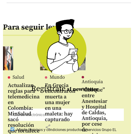
Para seguir leyendo
Salud
Mundo
Antioquia
Actualizan
En Grecia
Regístrate
al newsletter
“Choque”
reglas para
encontraron
entre
telemedicina
muerta a
Anestesiar
en
una mujer
y Hospital
Colombia:
en una
de Caldas,
MinSalud
maleta: hay
Antioquia,
sacó
capturado
por cese
resolución
share
de
que fortalece
Acepto
términos y condiciones productos y servicios
Grupo EL