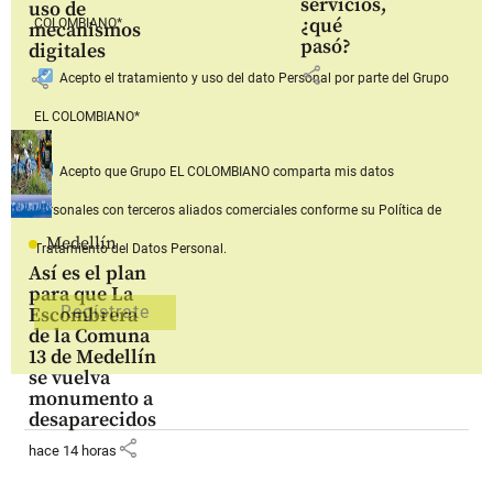
servicios,
uso de
¿qué
COLOMBIANO*
mecanismos
pasó?
digitales
share
share
Acepto
el tratamiento y uso del dato Personal
por parte del Grupo
EL COLOMBIANO*
Acepto que Grupo EL COLOMBIANO
comparta mis datos
personales con terceros aliados comerciales
conforme su Política de
Medellín
Tratamiento del Datos Personal.
Así es el plan
para que La
Escombrera
de la Comuna
13 de Medellín
se vuelva
monumento a
desaparecidos
share
hace 14 horas