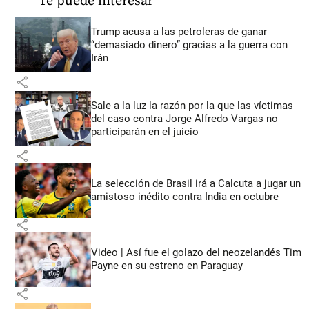
Te puede interesar
Trump acusa a las petroleras de ganar
“demasiado dinero” gracias a la guerra con
Irán
share
Sale a la luz la razón por la que las víctimas
del caso contra Jorge Alfredo Vargas no
participarán en el juicio
share
La selección de Brasil irá a Calcuta a jugar un
amistoso inédito contra India en octubre
share
Video | Así fue el golazo del neozelandés Tim
Payne en su estreno en Paraguay
share