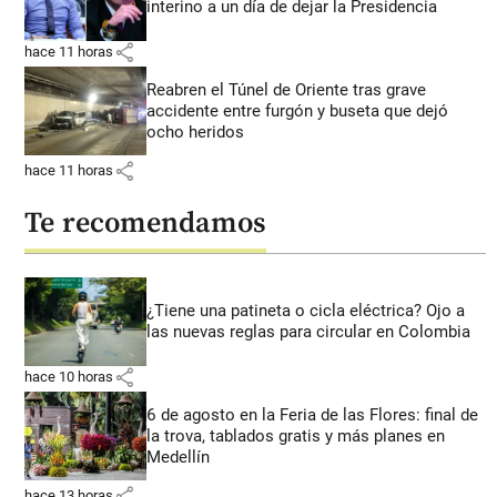
interino a un día de dejar la Presidencia
share
hace 11 horas
Reabren el Túnel de Oriente tras grave
accidente entre furgón y buseta que dejó
ocho heridos
share
hace 11 horas
Te recomendamos
¿Tiene una patineta o cicla eléctrica? Ojo a
las nuevas reglas para circular en Colombia
share
hace 10 horas
6 de agosto en la Feria de las Flores: final de
la trova, tablados gratis y más planes en
Medellín
share
hace 13 horas