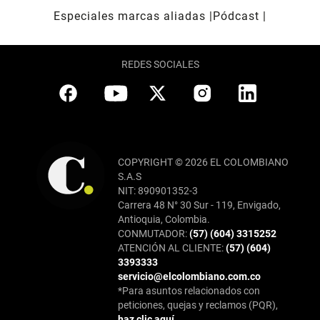
Especiales marcas aliadas
Pódcast
REDES SOCIALES
COPYRIGHT © 2026 EL COLOMBIANO
S.A.S
NIT: 890901352-3
Carrera 48 N° 30 Sur - 119, Envigado,
Antioquia, Colombia.
CONMUTADOR:
(57) (604) 3315252
ATENCIÓN AL CLIENTE:
(57) (604)
3393333
servicio@elcolombiano.com.co
*Para asuntos relacionados con
peticiones, quejas y reclamos (PQR),
haz clic aquí