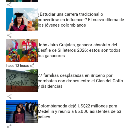
share
¿Estudiar una carrera tradicional o
convertirse en influencer? El nuevo dilema de
los jóvenes colombianos
share
John Jairo Grajales, ganador absoluto del
Desfile de Silleteros 2026: estos son todos
los ganadores
share
hace 13 horas
77 familias desplazadas en Briceño por
combates con drones entre el Clan del Golfo
y disidencias
share
Colombiamoda dejó US$22 millones para
Medellín y reunió a 65.000 asistentes de 53
países
share