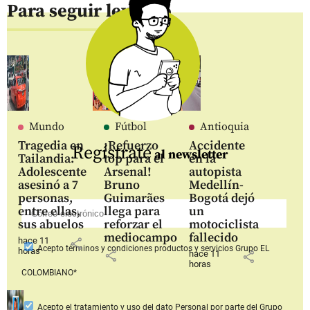
Para seguir leyendo
Mundo
Fútbol
Antioquia
Tragedia en
¡Refuerzo
Accidente
Regístrate
al newsletter
Tailandia:
top para el
en la
Adolescente
Arsenal!
autopista
asesinó a 7
Bruno
Medellín-
personas,
Guimarães
Bogotá dejó
entre ellas,
llega para
un
sus abuelos
reforzar el
motociclista
mediocampo
fallecido
hace 11
share
Acepto
términos y condiciones productos y servicios
Grupo EL
horas
share
hace 11
share
horas
COLOMBIANO*
Acepto
el tratamiento y uso del dato Personal
por parte del Grupo