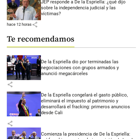
JEP responde a De la Espriella: ¿qué dijo
sobre la independencia judicial y las
víctimas?
share
hace 12 horas
Te recomendamos
De la Espriella dio por terminadas las
negociaciones con grupos armados y
anunció megacárceles
share
De la Espriella congelará el gasto público,
eliminará el impuesto al patrimonio y
desarrollará el fracking: primeros anuncios
desde Cali
share
Comienza la presidencia de De la Espriella: