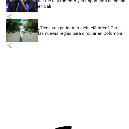
así fue el juramento y la imposición de banda
en Cali
share
¿Tiene una patineta o cicla eléctrica? Ojo a
las nuevas reglas para circular en Colombia
share