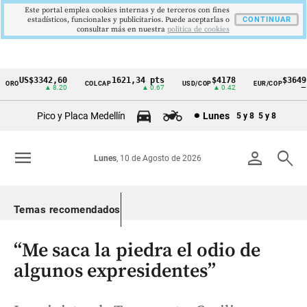
Este portal emplea cookies internas y de terceros con fines
estadísticos, funcionales y publicitarios. Puede aceptarlas o
CONTINUAR
consultar más en nuestra
politica de cookies
US$3342,60
1621,34 pts
$4178
$3649
O
COLCAP
USD/COP
EUR/COP
Cintillo
▲ 8.20
▲ 0.67
▲ 0.42
—
de
Pico y Placa Medellín
Lunes
5 y 8
5 y 8
indicadores
económicos
menu
person
search
Lunes
, 10 de Agosto de 2026
Colombia
Temas recomendados
“Me saca la piedra el odio de
algunos expresidentes”