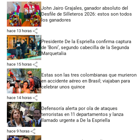
John Jairo Grajales, ganador absoluto del
Desfile de Silleteros 2026: estos son todos
los ganadores
share
hace 13 horas
Presidente De la Espriella confirma captura
de ‘Boni’, segundo cabecilla de la Segunda
Marquetalia
share
hace 15 horas
Estas son las tres colombianas que murieron
en accidente aéreo en Brasil; viajaban para
celebrar unos quince
share
hace 14 horas
Defensoría alerta por ola de ataques
terroristas en 11 departamentos y lanza
llamado urgente a De la Espriella
share
hace 9 horas