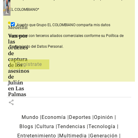
EL COLOMBIANO*
Acepto que Grupo EL COLOMBIANO
comparta mis datos
Medellín
Van por
personales con terceros aliados comerciales
conforme su Política de
las
órdenes
Tratamiento del Datos Personal.
de
captura
de los
asesinos
de
Julián
en Las
Palmas
share
Mundo
Economía
Deportes
Opinión
Blogs
Cultura
Tendencias
Tecnología
Entretenimiento
Multimedia
Generación