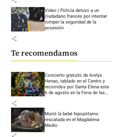
share
Video | Policía detuvo a un
ciudadano francés por intentar
romper la seguridad de la
posesión
share
Te recomendamos
Concierto gratuito de Arelys
Henao, tablado en el Centro y
recorridos por Santa Elena este
6 de agosto en la Feria de las
Flores
share
Murió la bebé hipopótamo
rescatada en el Magdalena
Medio
share