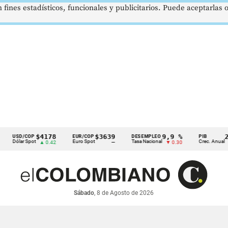
 fines estadísticos, funcionales y publicitarios. Puede aceptarlas
$4178
$3639
9,9 %
2,8 %
D/COP
EUR/COP
DESEMPLEO
PIB
ar Spot
Euro Spot
Tasa Nacional
Crec. Anual
▲ 0.42
—
▼ 0.30
▲ 0.10
Sábado
, 8 de Agosto de 2026