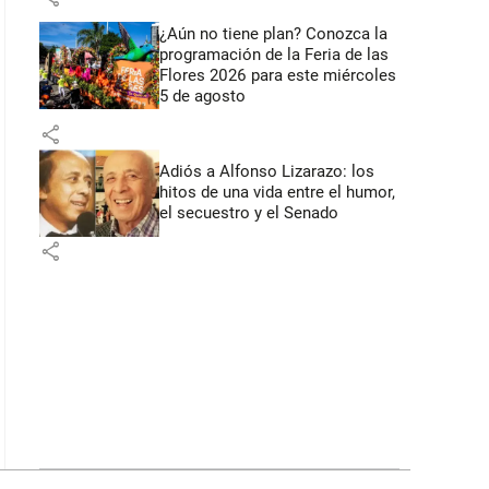
¿Aún no tiene plan? Conozca la
programación de la Feria de las
Flores 2026 para este miércoles
5 de agosto
share
Adiós a Alfonso Lizarazo: los
hitos de una vida entre el humor,
el secuestro y el Senado
share