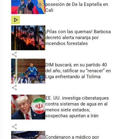
posesión de De la Espriella en
Cali
share
¡Pilas con las quemas! Barbosa
decretó alerta naranja por
incendios forestales
share
DIM buscará, en su partido 40
del año, ratificar su “renacer” en
Liga enfrentando al Tolima
share
EE. UU. investiga ciberataques
contra sistemas de agua en al
menos siete estados;
sospechas apuntan a Irán
share
Condenaron a médico por