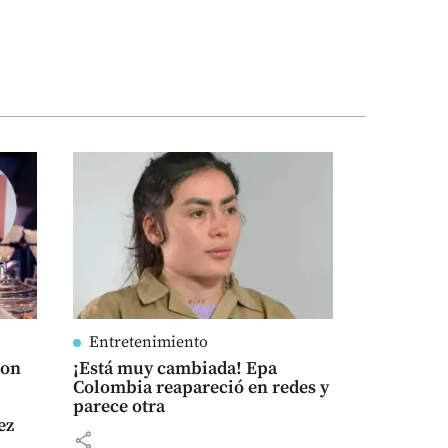
Entretenimiento
con
¡Está muy cambiada! Epa
Colombia reapareció en redes y
parece otra
ez
share