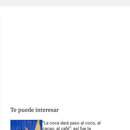
Te puede interesar
“La coca dará paso al coco, al
cacao, al café”: así fue la