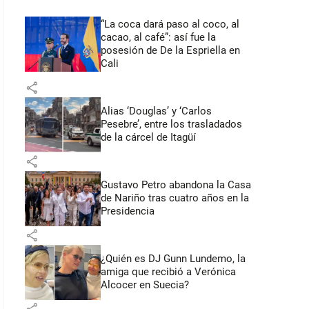
“La coca dará paso al coco, al
cacao, al café”: así fue la
posesión de De la Espriella en
Cali
share
Alias ‘Douglas’ y ‘Carlos
Pesebre’, entre los trasladados
de la cárcel de Itagüí
share
Gustavo Petro abandona la Casa
de Nariño tras cuatro años en la
Presidencia
share
¿Quién es DJ Gunn Lundemo, la
amiga que recibió a Verónica
Alcocer en Suecia?