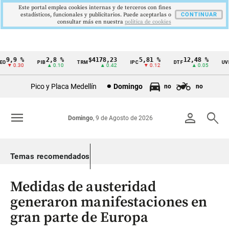
Este portal emplea cookies internas y de terceros con fines
estadísticos, funcionales y publicitarios. Puede aceptarlas o
CONTINUAR
consultar más en nuestra
politica de cookies
9,9 %
2,8 %
$4178,23
5,81 %
12,48 %
$
PIB
TRM
IPC
DTF
UVR
Cintillo
▼ 0.30
▲ 0.10
▲ 0.42
▼ 0.12
▲ 0.05
de
Pico y Placa Medellín
Domingo
no
no
indicadores
económicos
menu
person
search
Domingo
, 9 de Agosto de 2026
Colombia
Temas recomendados
Medidas de austeridad
generaron manifestaciones en
gran parte de Europa