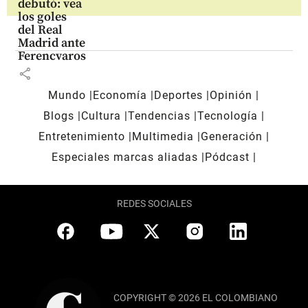
debutó: vea
los goles
del Real
Madrid ante
Ferencvaros
share
Mundo
Economía
Deportes
Opinión
Blogs
Cultura
Tendencias
Tecnología
Entretenimiento
Multimedia
Generación
Especiales marcas aliadas
Pódcast
REDES SOCIALES
COPYRIGHT © 2026 EL COLOMBIANO