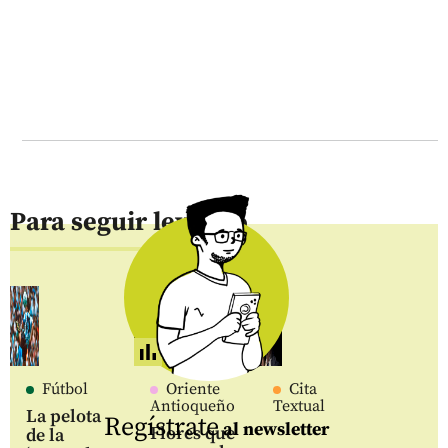
Para seguir leyendo
Fútbol
Oriente
Cita
Antioqueño
Textual
La pelota
Regístrate
al newsletter
Flores que
de la