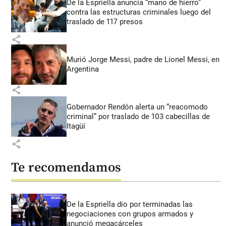
De la Espriella anuncia “mano de hierro”
contra las estructuras criminales luego del
traslado de 117 presos
share
Murió Jorge Messi, padre de Lionel Messi, en
Argentina
share
Gobernador Rendón alerta un “reacomodo
criminal” por traslado de 103 cabecillas de
Itagüí
share
Te recomendamos
De la Espriella dio por terminadas las
negociaciones con grupos armados y
anunció megacárceles