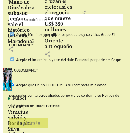
cruzan el
‘Mano de
cielo: así es
Dios’ sale a
share
el negocio
subasta:
que mueve
¿cuánto
US$ 380
vale el
millones
histórico
en el
balón de
Acepto
términos y condiciones productos y servicios
Grupo EL
Oriente
Maradona?
COLOMBIANO*
antioqueño
share
share
Acepto
el tratamiento y uso del dato Personal
por parte del Grupo
EL COLOMBIANO*
Acepto que Grupo EL COLOMBIANO
comparta mis datos
personales con terceros aliados comerciales
conforme su Política de
Fútbol
Video |
Tratamiento del Datos Personal.
Vinícius
volvió y
Bernardo
Silva