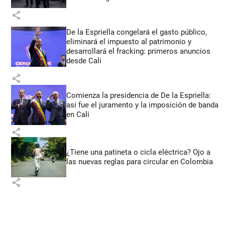
share
De la Espriella congelará el gasto público,
eliminará el impuesto al patrimonio y
desarrollará el fracking: primeros anuncios
desde Cali
share
Comienza la presidencia de De la Espriella:
así fue el juramento y la imposición de banda
en Cali
share
¿Tiene una patineta o cicla eléctrica? Ojo a
las nuevas reglas para circular en Colombia
share