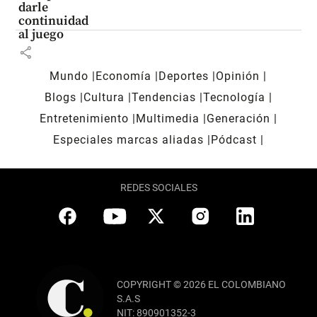
darle
continuidad
al juego
share
Mundo
Economía
Deportes
Opinión
Blogs
Cultura
Tendencias
Tecnología
Entretenimiento
Multimedia
Generación
Especiales marcas aliadas
Pódcast
REDES SOCIALES
COPYRIGHT © 2026 EL COLOMBIANO
S.A.S
NIT: 890901352-3