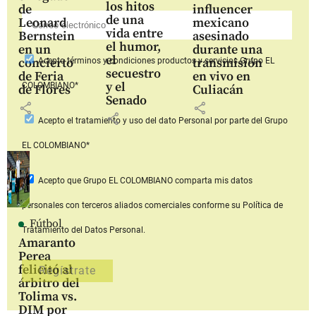
los hitos
de
influencer
de una
Leonard
mexicano
vida entre
Bernstein
asesinado
el humor,
en un
durante una
el
concierto
transmisión
Acepto
términos y condiciones productos y servicios
Grupo EL
secuestro
de Feria
en vivo en
y el
COLOMBIANO*
de Flores
Culiacán
Senado
share
share
share
Acepto
el tratamiento y uso del dato Personal
por parte del Grupo
EL COLOMBIANO*
Acepto que Grupo EL COLOMBIANO
comparta mis datos
personales con terceros aliados comerciales
conforme su Política de
Fútbol
Tratamiento del Datos Personal.
Amaranto
Perea
felicitó al
árbitro del
Tolima vs.
DIM por