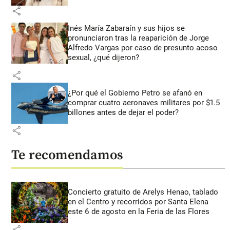
share
Inés María Zabaraín y sus hijos se
pronunciaron tras la reaparición de Jorge
Alfredo Vargas por caso de presunto acoso
sexual, ¿qué dijeron?
share
¿Por qué el Gobierno Petro se afanó en
comprar cuatro aeronaves militares por $1.5
billones antes de dejar el poder?
share
Te recomendamos
Concierto gratuito de Arelys Henao, tablado
en el Centro y recorridos por Santa Elena
este 6 de agosto en la Feria de las Flores
share