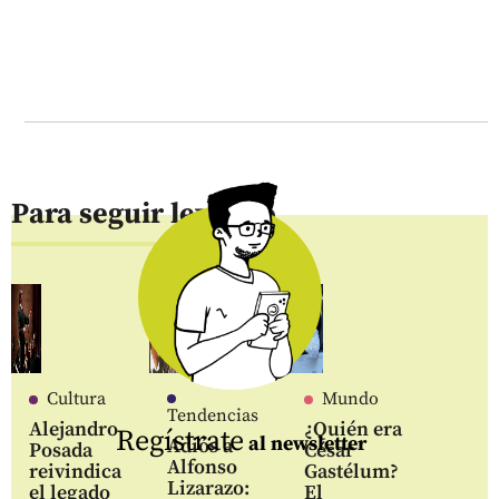
Para seguir leyendo
Cultura
Mundo
Tendencias
Alejandro
¿Quién era
Regístrate
al newsletter
Adiós a
Posada
César
Alfonso
reivindica
Gastélum?
Lizarazo:
el legado
El