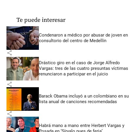
Te puede interesar
Condenaron a médico por abusar de joven en
consultorio del centro de Medellín
share
Drástico giro en el caso de Jorge Alfredo
Vargas: tres de las cuatro presuntas víctimas
renunciaron a participar en el juicio
share
Barack Obama incluyó a un colombiano en su
lista anual de canciones recomendadas
share
Habrá mano a mano entre Herbert Vargas y
Posada en ‘Sírvalo pues de feria’