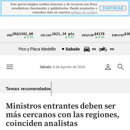
Este portal emplea cookies internas y de terceros con fines
estadísticos, funcionales y publicitarios. Puede aceptarlas o
CONTINUAR
consultar más en nuestra
politica de cookies
US$3342,60
1621,34 pts
$4178
$3639
ORO
COLCAP
USD/COP
EUR/COP
Cintillo
▲ 8.20
▲ 0.67
▲ 0.42
—
de
Pico y Placa Medellín
Sabado
no
no
indicadores
económicos
menu
person
search
Sábado
, 8 de Agosto de 2026
Colombia
Temas recomendados
Ministros entrantes deben ser
más cercanos con las regiones,
coinciden analistas