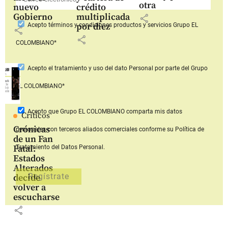
otra
nuevo
crédito
Gobierno
multiplicada
share
por diez
Acepto
términos y condiciones productos y servicios
Grupo EL
share
share
COLOMBIANO*
Acepto
el tratamiento y uso del dato Personal
por parte del Grupo
EL COLOMBIANO*
Acepto que Grupo EL COLOMBIANO
comparta mis datos
Críticos
Crónicas
personales con terceros aliados comerciales
conforme su Política de
de un Fan
Fatal:
Tratamiento del Datos Personal.
Estados
Alterados
decide
volver a
escucharse
share