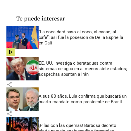
Te puede interesar
“La coca dará paso al coco, al cacao, al
café”: así fue la posesión de De la Espriella
en Cali
share
EE. UU. investiga ciberataques contra
sistemas de agua en al menos siete estados;
sospechas apuntan a Irán
share
A sus 80 años, Lula confirma que buscará un
cuarto mandato como presidente de Brasil
share
¡Pilas con las quemas! Barbosa decretó
alerta naranja por incendios forestales