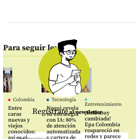
Para seguir leyendo
Colombia
Tecnología
Entretenimiento
Entre
Nequi revela
Regístrate
al newsletter
¡Está muy
caras
su estrategia
cambiada!
nuevas y
con IA: 80%
Epa Colombia
viejos
de atención
reapareció en
conocidos:
automatizada
redes y parece
así es el
y cartera de