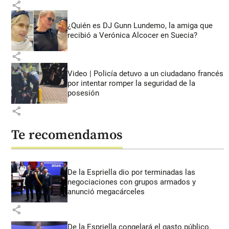
share
¿Quién es DJ Gunn Lundemo, la amiga que
recibió a Verónica Alcocer en Suecia?
share
Video | Policía detuvo a un ciudadano francés
por intentar romper la seguridad de la
posesión
share
Te recomendamos
De la Espriella dio por terminadas las
negociaciones con grupos armados y
anunció megacárceles
share
De la Espriella congelará el gasto público,