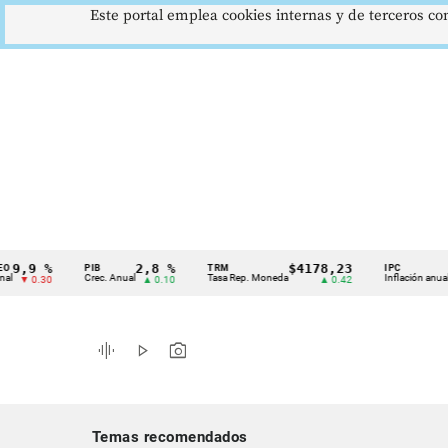
Este portal emplea cookies internas y de terceros con
 %
2,8 %
$4178,23
5,81
PIB
TRM
IPC
Cintillo
Crec. Anual
Tasa Rep. Moneda
Inflación anual
.30
▲ 0.10
▲ 0.42
▼ 0
de
indicadores
graphic_eq
play_arrow
photo_camera
económicos
Colombia
Temas recomendados