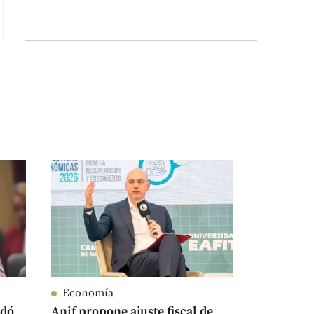
Economía
edó
Anif propone ajuste fiscal de