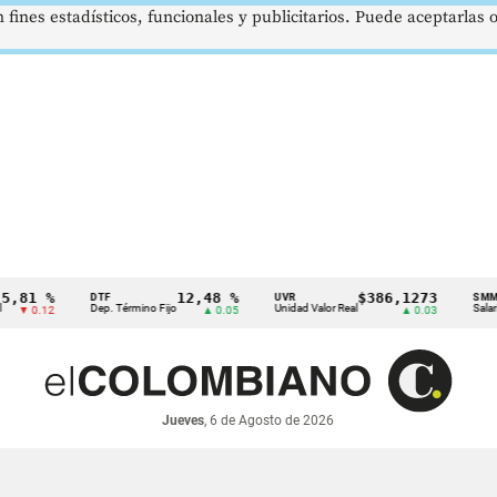
 fines estadísticos, funcionales y publicitarios. Puede aceptarlas
 %
12,48 %
$386,1273
DTF
UVR
SMMLV
Dep. Término Fijo
Unidad Valor Real
Salario Míni
.12
▲ 0.05
▲ 0.03
Jueves
, 6 de Agosto de 2026