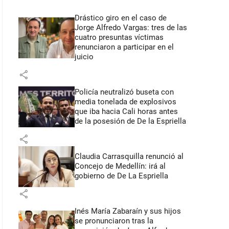
Drástico giro en el caso de
Jorge Alfredo Vargas: tres de las
cuatro presuntas víctimas
renunciaron a participar en el
juicio
share
Policía neutralizó buseta con
media tonelada de explosivos
que iba hacia Cali horas antes
de la posesión de De la Espriella
share
Claudia Carrasquilla renunció al
Concejo de Medellín: irá al
gobierno de De La Espriella
share
Inés María Zabaraín y sus hijos
se pronunciaron tras la