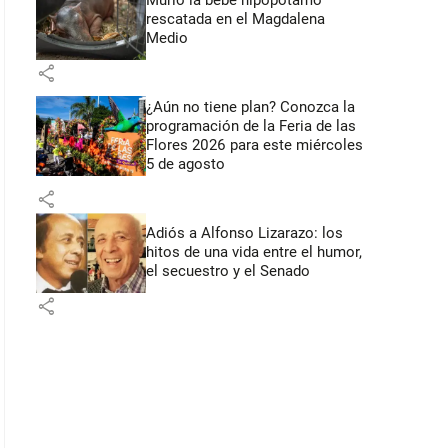
Murió la bebé hipopótamo
rescatada en el Magdalena
Medio
share
¿Aún no tiene plan? Conozca la
programación de la Feria de las
Flores 2026 para este miércoles
5 de agosto
share
Adiós a Alfonso Lizarazo: los
hitos de una vida entre el humor,
el secuestro y el Senado
share