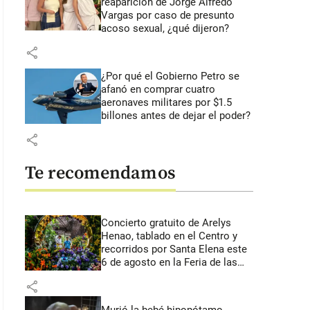
reaparición de Jorge Alfredo
Vargas por caso de presunto
acoso sexual, ¿qué dijeron?
share
¿Por qué el Gobierno Petro se
afanó en comprar cuatro
aeronaves militares por $1.5
billones antes de dejar el poder?
share
Te recomendamos
Concierto gratuito de Arelys
Henao, tablado en el Centro y
recorridos por Santa Elena este
6 de agosto en la Feria de las
Flores
share