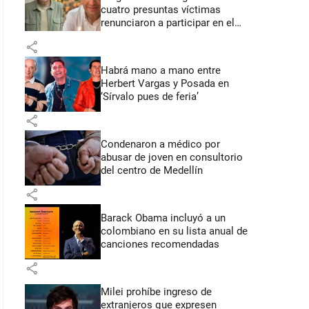
cuatro presuntas víctimas
renunciaron a participar en el
juicio
share
Habrá mano a mano entre
Herbert Vargas y Posada en
‘Sírvalo pues de feria’
share
Condenaron a médico por
abusar de joven en consultorio
del centro de Medellín
share
Barack Obama incluyó a un
colombiano en su lista anual de
canciones recomendadas
share
Milei prohíbe ingreso de
extranjeros que expresen