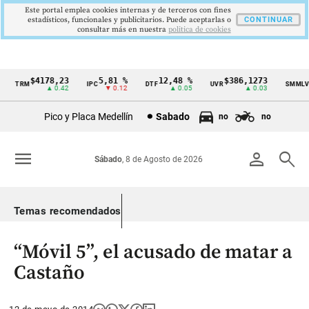
Este portal emplea cookies internas y de terceros con fines
estadísticos, funcionales y publicitarios. Puede aceptarlas o
CONTINUAR
consultar más en nuestra
politica de cookies
$4178,23
5,81 %
12,48 %
$386,1273
$
TRM
IPC
DTF
UVR
SMMLV
Cintillo
▲ 0.42
▼ 0.12
▲ 0.05
▲ 0.03
de
Pico y Placa Medellín
Sabado
no
no
indicadores
económicos
menu
person
search
Sábado
, 8 de Agosto de 2026
Colombia
Temas recomendados
“Móvil 5”, el acusado de matar a
Castaño