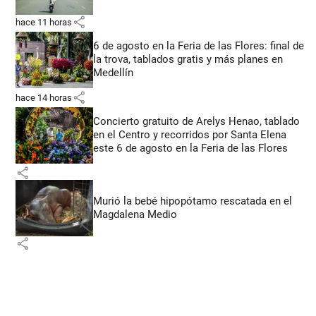
share
hace 11 horas
6 de agosto en la Feria de las Flores: final de
la trova, tablados gratis y más planes en
Medellín
share
hace 14 horas
Concierto gratuito de Arelys Henao, tablado
en el Centro y recorridos por Santa Elena
este 6 de agosto en la Feria de las Flores
share
Murió la bebé hipopótamo rescatada en el
Magdalena Medio
share