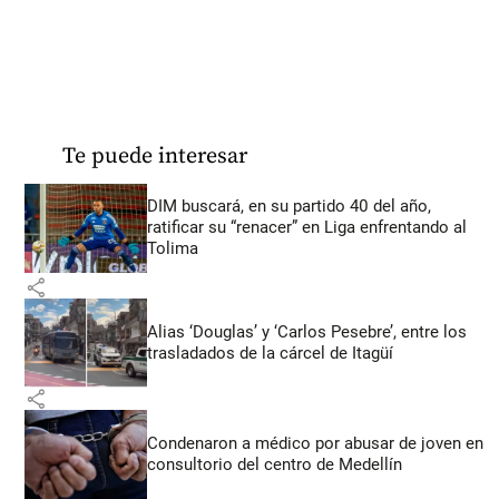
Te puede interesar
DIM buscará, en su partido 40 del año,
ratificar su “renacer” en Liga enfrentando al
Tolima
share
Alias ‘Douglas’ y ‘Carlos Pesebre’, entre los
trasladados de la cárcel de Itagüí
share
Condenaron a médico por abusar de joven en
consultorio del centro de Medellín