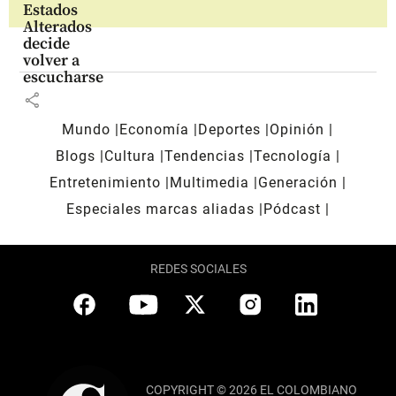
Estados
Alterados
decide
volver a
escucharse
share
Mundo
Economía
Deportes
Opinión
Blogs
Cultura
Tendencias
Tecnología
Entretenimiento
Multimedia
Generación
Especiales marcas aliadas
Pódcast
REDES SOCIALES
COPYRIGHT © 2026 EL COLOMBIANO