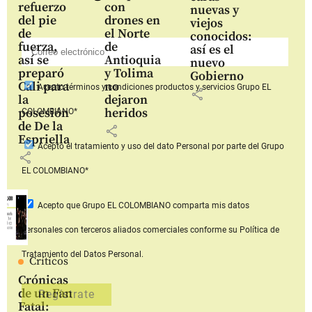
refuerzo
con
nuevas y
del pie
drones en
viejos
de
el Norte
conocidos:
fuerza,
de
así es el
así se
Antioquia
nuevo
preparó
y Tolima
Gobierno
Cali para
no
Acepto
términos y condiciones productos y servicios
Grupo EL
share
la
dejaron
posesión
heridos
COLOMBIANO*
de De la
share
Espriella
Acepto
el tratamiento y uso del dato Personal
por parte del Grupo
share
EL COLOMBIANO*
Acepto que Grupo EL COLOMBIANO
comparta mis datos
personales con terceros aliados comerciales
conforme su Política de
Tratamiento del Datos Personal.
Críticos
Crónicas
de un Fan
Fatal: