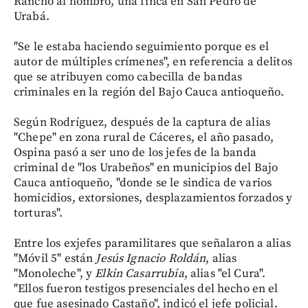
Rancho al hombro, una finca en San Pedro de
Urabá.
"Se le estaba haciendo seguimiento porque es el
autor de múltiples crímenes", en referencia a delitos
que se atribuyen como cabecilla de bandas
criminales en la región del Bajo Cauca antioqueño.
Según Rodríguez, después de la captura de alias
"Chepe" en zona rural de Cáceres, el año pasado,
Ospina pasó a ser uno de los jefes de la banda
criminal de "los Urabeños" en municipios del Bajo
Cauca antioqueño, "donde se le sindica de varios
homicidios, extorsiones, desplazamientos forzados y
torturas".
Entre los exjefes paramilitares que señalaron a alias
"Móvil 5" están
Jesús Ignacio Roldán
, alias
"Monoleche", y
Elkin Casarrubia
, alias "el Cura".
"Ellos fueron testigos presenciales del hecho en el
que fue asesinado Castaño", indicó el jefe policial.