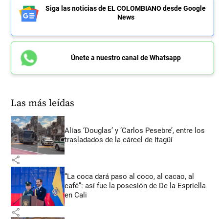
Siga las noticias de EL COLOMBIANO desde Google
News
Únete a nuestro canal de Whatsapp
Las más leídas
Alias ‘Douglas’ y ‘Carlos Pesebre’, entre los
trasladados de la cárcel de Itagüí
share
“La coca dará paso al coco, al cacao, al
café”: así fue la posesión de De la Espriella
en Cali
share