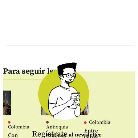
Para seguir leyendo
Colombia
Colombia
Antioquia
Entre
Regístrate
al newsletter
Con
Ataques
caras