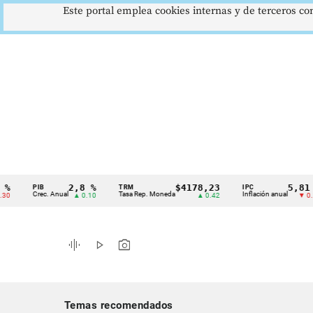
Este portal emplea cookies internas y de terceros con
2,8 %
$4178,23
5,81 %
PIB
TRM
IPC
Cintillo
Crec. Anual
Tasa Rep. Moneda
Inflación anual
▲ 0.10
▲ 0.42
▼ 0.12
de
indicadores
graphic_eq
play_arrow
photo_camera
económicos
Colombia
Temas recomendados