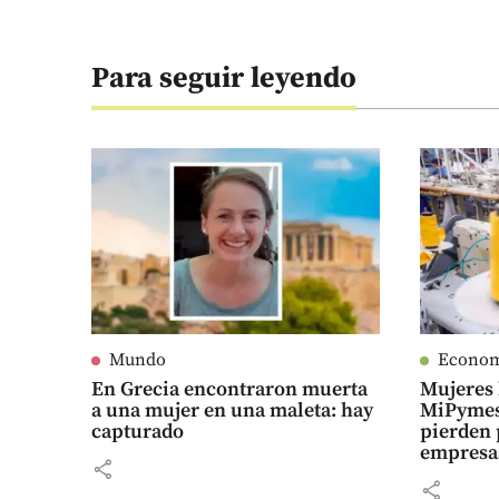
Para seguir leyendo
Mundo
Econo
En Grecia encontraron muerta
Mujeres 
a una mujer en una maleta: hay
MiPymes
capturado
pierden 
empresa
share
share