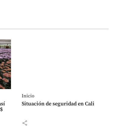
Inicio
así
Situación de seguridad en Cali
S$
share