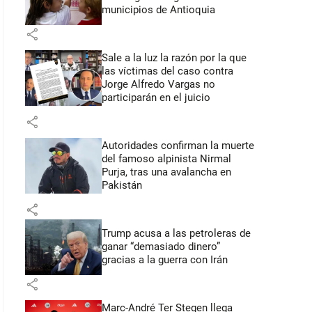
municipios de Antioquia
share
Sale a la luz la razón por la que
las víctimas del caso contra
Jorge Alfredo Vargas no
participarán en el juicio
share
Autoridades confirman la muerte
del famoso alpinista Nirmal
Purja, tras una avalancha en
Pakistán
share
Trump acusa a las petroleras de
ganar “demasiado dinero”
gracias a la guerra con Irán
share
Marc-André Ter Stegen llega