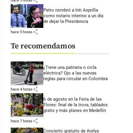
share
hace 5 horas
Petro nombró a Inti Asprilla
como notario interino a un día
de dejar la Presidencia
share
hace 5 horas
Te recomendamos
¿Tiene una patineta o cicla
eléctrica? Ojo a las nuevas
reglas para circular en Colombia
share
hace 4 horas
6 de agosto en la Feria de las
Flores: final de la trova, tablados
gratis y más planes en Medellín
share
hace 7 horas
Concierto gratuito de Arelys