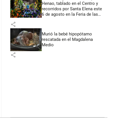
Henao, tablado en el Centro y
recorridos por Santa Elena este
6 de agosto en la Feria de las
Flores
share
Murió la bebé hipopótamo
rescatada en el Magdalena
Medio
share