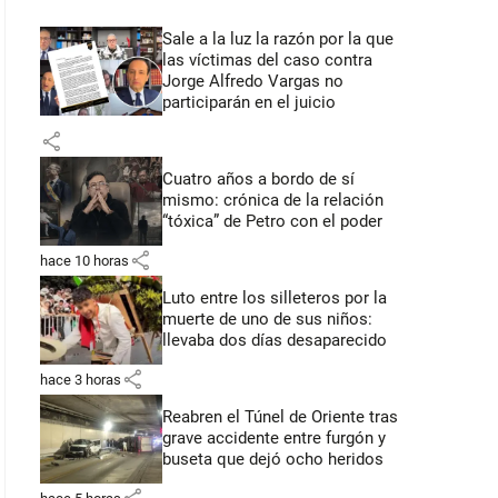
Sale a la luz la razón por la que
las víctimas del caso contra
Jorge Alfredo Vargas no
participarán en el juicio
share
Cuatro años a bordo de sí
mismo: crónica de la relación
“tóxica” de Petro con el poder
share
hace 10 horas
Luto entre los silleteros por la
muerte de uno de sus niños:
llevaba dos días desaparecido
share
hace 3 horas
Reabren el Túnel de Oriente tras
grave accidente entre furgón y
buseta que dejó ocho heridos