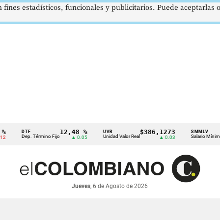
 fines estadísticos, funcionales y publicitarios. Puede aceptarlas
12,48 %
$386,1273
$1.
DTF
UVR
SMMLV
Dep. Término Fijo
Unidad Valor Real
Salario Mínimo
▲ 0.05
▲ 0.03
Jueves
, 6 de Agosto de 2026