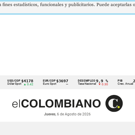
 fines estadísticos, funcionales y publicitarios. Puede aceptarlas
$4178
$3697
9,9 %
2,8 %
D/COP
EUR/COP
DESEMPLEO
PIB
lar Spot
Euro Spot
Tasa Nacional
Crec. Anual
▲ 0.42
—
▼ 0.30
▲ 0.10
Jueves
, 6 de Agosto de 2026