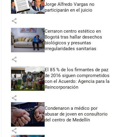
Jorge Alfredo Vargas no
participarán en el juicio
share
Cerraron centro estético en
Bogotá tras hallar desechos
biológicos y presuntas
irregularidades sanitarias
share
El 85 % de los firmantes de paz
de 2016 siguen comprometidos
con el Acuerdo: Agencia para la
Reincorporación
share
Condenaron a médico por
abusar de joven en consultorio
del centro de Medellín
share