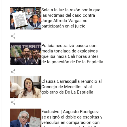
Sale a la luz la razón por la que
las víctimas del caso contra
Jorge Alfredo Vargas no
participarán en el juicio
share
Policía neutralizó buseta con
media tonelada de explosivos
que iba hacia Cali horas antes
de la posesión de De la Espriella
share
Claudia Carrasquilla renunció al
Concejo de Medellín: irá al
gobierno de De La Espriella
share
Exclusivo | Augusto Rodríguez
se asignó el doble de escoltas y
vehículos en comparación con