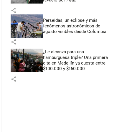
revuelo por
Petal
share
Perseidas, un eclipse y más
fenómenos astronómicos de
agosto visibles desde Colombia
share
¿Le alcanza para una
hamburguesa triple? Una primera
cita en Medellín ya cuesta entre
$100.000 y $150.000
share