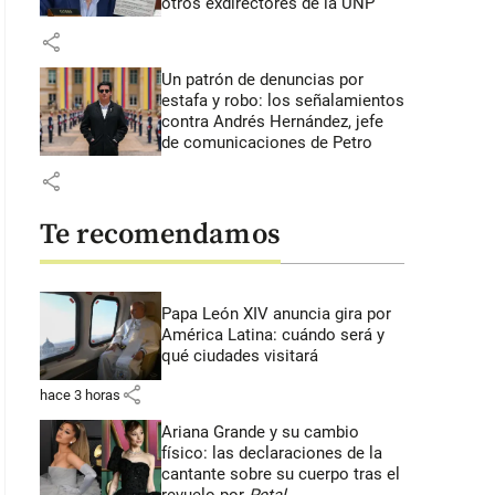
otros exdirectores de la UNP
share
Un patrón de denuncias por
estafa y robo: los señalamientos
contra Andrés Hernández, jefe
de comunicaciones de Petro
share
Te recomendamos
Papa León XIV anuncia gira por
América Latina: cuándo será y
qué ciudades visitará
share
hace 3 horas
Ariana Grande y su cambio
físico: las declaraciones de la
cantante sobre su cuerpo tras el