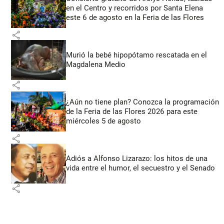
en el Centro y recorridos por Santa Elena
este 6 de agosto en la Feria de las Flores
share
Murió la bebé hipopótamo rescatada en el
Magdalena Medio
share
¿Aún no tiene plan? Conozca la programación
de la Feria de las Flores 2026 para este
miércoles 5 de agosto
share
Adiós a Alfonso Lizarazo: los hitos de una
vida entre el humor, el secuestro y el Senado
share