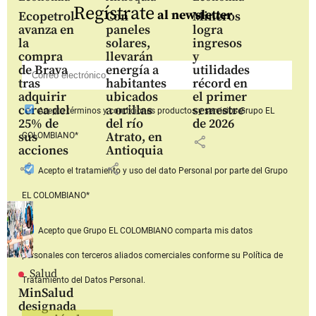
Regístrate
al newsletter
Ecopetrol
Con
Mineros
avanza en
paneles
logra
la
solares,
ingresos
compra
llevarán
y
de Brava
energía a
utilidades
tras
habitantes
récord en
adquirir
ubicados
el primer
cerca del
a orillas
semestre
Acepto
términos y condiciones productos y servicios
Grupo EL
25% de
del río
de 2026
sus
Atrato, en
COLOMBIANO*
share
acciones
Antioquia
share
share
Acepto
el tratamiento y uso del dato Personal
por parte del Grupo
EL COLOMBIANO*
Acepto que Grupo EL COLOMBIANO
comparta mis datos
personales con terceros aliados comerciales
conforme su Política de
Salud
Tratamiento del Datos Personal.
MinSalud
designada