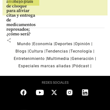
anunció plan
de choque
para aliviar
citas y entrega
de
medicamentos
represados;
¿cómo será?
share
Mundo
Economía
Deportes
Opinión
Blogs
Cultura
Tendencias
Tecnología
Entretenimiento
Multimedia
Generación
Especiales marcas aliadas
Pódcast
REDES SOCIALES