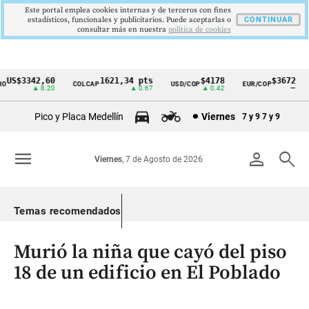
Este portal emplea cookies internas y de terceros con fines
estadísticos, funcionales y publicitarios. Puede aceptarlas o
CONTINUAR
consultar más en nuestra
politica de cookies
US$3342,60
1621,34 pts
$4178
$3672
COLCAP
USD/COP
EUR/COP
Cintillo
▲ 8.20
▲ 0.67
▲ 0.42
—
de
Pico y Placa Medellín
Viernes
7 y 9
7 y 9
indicadores
económicos
menu
person
search
Viernes
, 7 de Agosto de 2026
Colombia
Temas recomendados
Murió la niña que cayó del piso
18 de un edificio en El Poblado