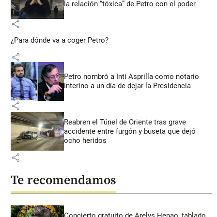
la relación “tóxica” de Petro con el poder
share
¿Para dónde va a coger Petro?
share
Petro nombró a Inti Asprilla como notario
interino a un día de dejar la Presidencia
share
Reabren el Túnel de Oriente tras grave
accidente entre furgón y buseta que dejó
ocho heridos
share
Te recomendamos
Concierto gratuito de Arelys Henao, tablado