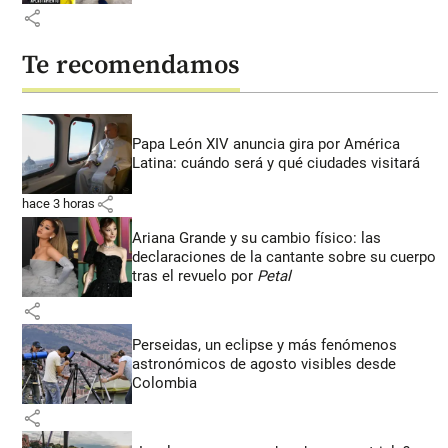
share
Te recomendamos
Papa León XIV anuncia gira por América
Latina: cuándo será y qué ciudades visitará
share
hace 3 horas
Ariana Grande y su cambio físico: las
declaraciones de la cantante sobre su cuerpo
tras el revuelo por
Petal
share
Perseidas, un eclipse y más fenómenos
astronómicos de agosto visibles desde
Colombia
share