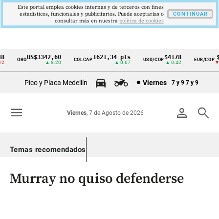
Este portal emplea cookies internas y de terceros con fines
estadísticos, funcionales y publicitarios. Puede aceptarlas o
CONTINUAR
consultar más en nuestra
politica de cookies
US$3342,60
1621,34 pts
$4178
$3
ORO
COLCAP
USD/COP
EUR/COP
Cintillo
▲ 8.20
▲ 0.67
▲ 0.42
▼ 33
de
Pico y Placa Medellín
Viernes
7 y 9
7 y 9
indicadores
económicos
menu
person
search
Viernes
, 7 de Agosto de 2026
Colombia
Temas recomendados
Murray no quiso defenderse