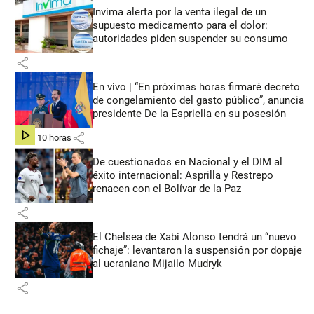
Invima alerta por la venta ilegal de un
supuesto medicamento para el dolor:
autoridades piden suspender su consumo
share
En vivo | “En próximas horas firmaré decreto
de congelamiento del gasto público”, anuncia
presidente De la Espriella en su posesión
share
hace 10 horas
De cuestionados en Nacional y el DIM al
éxito internacional: Asprilla y Restrepo
renacen con el Bolívar de la Paz
share
El Chelsea de Xabi Alonso tendrá un “nuevo
fichaje”: levantaron la suspensión por dopaje
al ucraniano Mijailo Mudryk
share