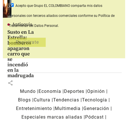
Acepto que Grupo EL COLOMBIANO
comparta mis datos
personales con terceros aliados comerciales
conforme su Política de
Antioquia
Tratamiento del Datos Personal.
Susto en La
Estrella:
bomberos
apagaron
carro que
se
incendió
en la
madrugada
share
Mundo
Economía
Deportes
Opinión
Blogs
Cultura
Tendencias
Tecnología
Entretenimiento
Multimedia
Generación
Especiales marcas aliadas
Pódcast