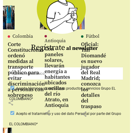
Colombia
Fútbol
Antioquia
Corte
Oficial:
Regístrate
al newsletter
Con
Constitucional
Yan
paneles
ordenó
Diomandé
solares,
medidas al
es nuevo
llevarán
transporte
jugador
energía a
público para
del Real
habitantes
evitar
Madrid;
ubicados
discriminación
conozca
a orillas
a personas con
los
Acepto
términos y condiciones productos y servicios
Grupo EL
del río
sobrepeso
detalles
Atrato, en
COLOMBIANO*
del
share
Antioquia
traspaso
share
share
Acepto
el tratamiento y uso del dato Personal
por parte del Grupo
EL COLOMBIANO*