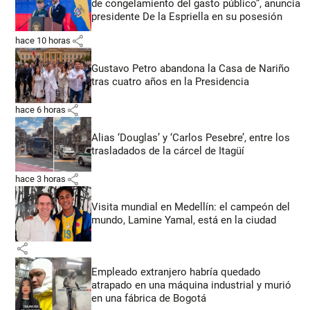
de congelamiento del gasto público”, anuncia
presidente De la Espriella en su posesión
share
hace 10 horas
Gustavo Petro abandona la Casa de Nariño
tras cuatro años en la Presidencia
share
hace 6 horas
Alias ‘Douglas’ y ‘Carlos Pesebre’, entre los
trasladados de la cárcel de Itagüí
share
hace 3 horas
Visita mundial en Medellín: el campeón del
mundo, Lamine Yamal, está en la ciudad
share
Empleado extranjero habría quedado
atrapado en una máquina industrial y murió
en una fábrica de Bogotá