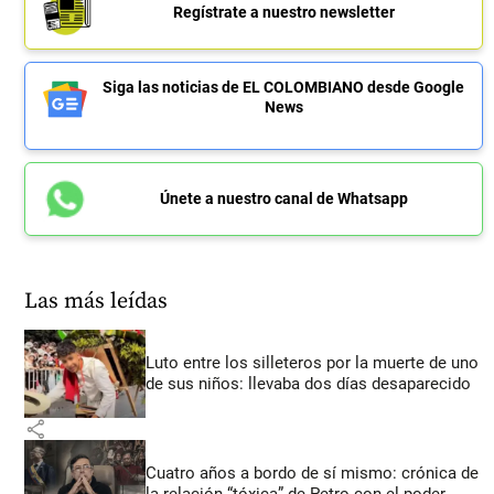
Regístrate a nuestro newsletter
Siga las noticias de EL COLOMBIANO desde Google
News
Únete a nuestro canal de Whatsapp
Las más leídas
Luto entre los silleteros por la muerte de uno
de sus niños: llevaba dos días desaparecido
share
Cuatro años a bordo de sí mismo: crónica de
la relación “tóxica” de Petro con el poder