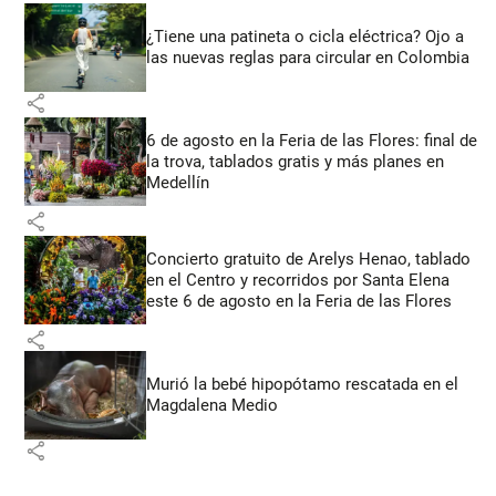
¿Tiene una patineta o cicla eléctrica? Ojo a
las nuevas reglas para circular en Colombia
share
6 de agosto en la Feria de las Flores: final de
la trova, tablados gratis y más planes en
Medellín
share
Concierto gratuito de Arelys Henao, tablado
en el Centro y recorridos por Santa Elena
este 6 de agosto en la Feria de las Flores
share
Murió la bebé hipopótamo rescatada en el
Magdalena Medio
share