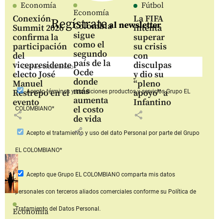
Economía
Fútbol
Economía
Conexión
La FIFA
Regístrate
al newsletter
Colombia
Summit 2026
intenta
sigue
confirma la
superar
como el
participación
su crisis
segundo
del
con
país de la
vicepresidente
disculpas
Ocde
electo José
y dio su
donde
Manuel
“pleno
más
Restrepo en el
apoyo” a
Acepto
términos y condiciones productos y servicios
Grupo EL
aumenta
evento
Infantino
el costo
COLOMBIANO*
share
share
de vida
share
Acepto
el tratamiento y uso del dato Personal
por parte del Grupo
EL COLOMBIANO*
Acepto que Grupo EL COLOMBIANO
comparta mis datos
personales con terceros aliados comerciales
conforme su Política de
Tratamiento del Datos Personal.
Economía