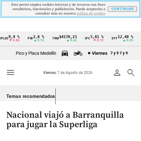
Este portal emplea cookies internas y de terceros con fines
estadísticos, funcionales y publicitarios. Puede aceptarlas o
CONTINUAR
consultar más en nuestra
politica de cookies
9,9 %
2,8 %
$4178,23
5,81 %
12,48 %
EO
PIB
TRM
IPC
DTF
UV
Cintillo
▼ 0.30
▲ 0.10
▲ 0.42
▼ 0.12
▲ 0.05
de
Pico y Placa Medellín
Viernes
7 y 9
7 y 9
indicadores
económicos
menu
person
search
Viernes
, 7 de Agosto de 2026
Colombia
Temas recomendados
Nacional viajó a Barranquilla
para jugar la Superliga