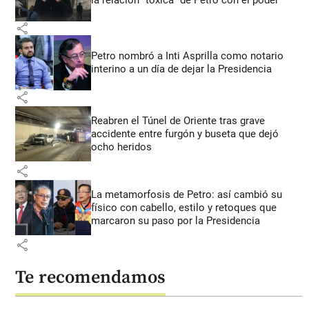
share
Petro nombró a Inti Asprilla como notario
interino a un día de dejar la Presidencia
share
Reabren el Túnel de Oriente tras grave
accidente entre furgón y buseta que dejó
ocho heridos
share
La metamorfosis de Petro: así cambió su
físico con cabello, estilo y retoques que
marcaron su paso por la Presidencia
share
Te recomendamos