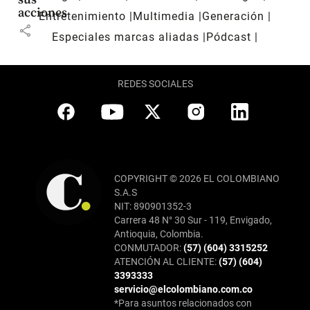
acciones
Entretenimiento
Multimedia
Generación
share
Especiales marcas aliadas
Pódcast
REDES SOCIALES
COPYRIGHT © 2026 EL COLOMBIANO
S.A.S
NIT: 890901352-3
Carrera 48 N° 30 Sur - 119, Envigado,
Antioquia, Colombia.
CONMUTADOR:
(57) (604) 3315252
ATENCIÓN AL CLIENTE:
(57) (604)
3393333
servicio@elcolombiano.com.co
*Para asuntos relacionados con