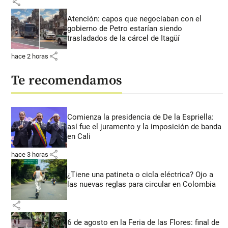
share
Atención: capos que negociaban con el
gobierno de Petro estarían siendo
trasladados de la cárcel de Itagüí
share
hace 2 horas
Te recomendamos
Comienza la presidencia de De la Espriella:
así fue el juramento y la imposición de banda
en Cali
share
hace 3 horas
¿Tiene una patineta o cicla eléctrica? Ojo a
las nuevas reglas para circular en Colombia
share
6 de agosto en la Feria de las Flores: final de