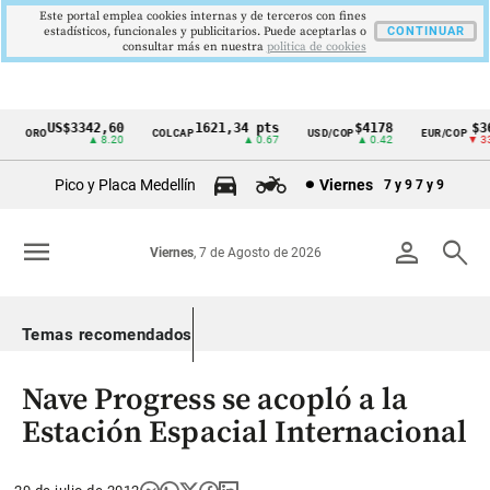
Este portal emplea cookies internas y de terceros con fines
estadísticos, funcionales y publicitarios. Puede aceptarlas o
CONTINUAR
consultar más en nuestra
politica de cookies
US$3342,60
1621,34 pts
$4178
$36
ORO
COLCAP
USD/COP
EUR/COP
Cintillo
▲ 8.20
▲ 0.67
▲ 0.42
▼ 33.
de
Pico y Placa Medellín
Viernes
7 y 9
7 y 9
indicadores
económicos
menu
person
search
Viernes
, 7 de Agosto de 2026
Colombia
Temas recomendados
Nave Progress se acopló a la
Estación Espacial Internacional