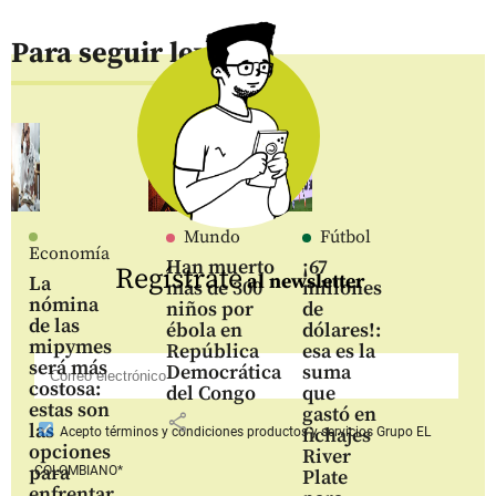
Para seguir leyendo
Mundo
Fútbol
Economía
Han muerto
¡67
Regístrate
al newsletter
La
más de 300
millones
nómina
niños por
de
de las
ébola en
dólares!:
mipymes
República
esa es la
será más
Democrática
suma
costosa:
del Congo
que
estas son
gastó en
share
las
fichajes
Acepto
términos y condiciones productos y servicios
Grupo EL
opciones
River
para
COLOMBIANO*
Plate
enfrentar