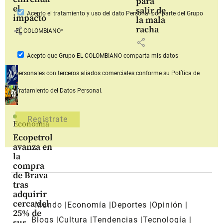
para
el
salir de
Acepto
el tratamiento y uso del dato Personal
por parte del Grupo
impacto
la mala
racha
share
EL COLOMBIANO*
share
Acepto que Grupo EL COLOMBIANO
comparta mis datos
personales con terceros aliados comerciales
conforme su Política de
Tratamiento del Datos Personal.
Economía
Ecopetrol
avanza en
la
compra
de Brava
tras
adquirir
cerca del
Mundo
Economía
Deportes
Opinión
25% de
Blogs
Cultura
Tendencias
Tecnología
sus