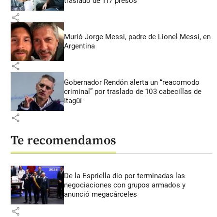
traslado de 117 presos
share
Murió Jorge Messi, padre de Lionel Messi, en
Argentina
share
Gobernador Rendón alerta un “reacomodo
criminal” por traslado de 103 cabecillas de
Itagüí
share
Te recomendamos
De la Espriella dio por terminadas las
negociaciones con grupos armados y
anunció megacárceles
share