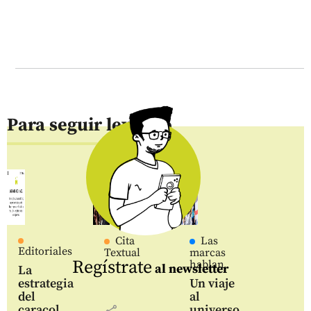
Para seguir leyendo
Cita
Las
Editoriales
Textual
marcas
Regístrate
hablan
al newsletter
La
estrategia
Un viaje
del
al
caracol
universo
share