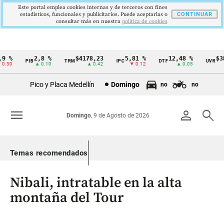
Este portal emplea cookies internas y de terceros con fines
estadísticos, funcionales y publicitarios. Puede aceptarlas o
CONTINUAR
consultar más en nuestra
politica de cookies
 %
2,8 %
$4178,23
5,81 %
12,48 %
$386
PIB
TRM
IPC
DTF
UVR
Cintillo
30
▲ 0.10
▲ 0.42
▼ 0.12
▲ 0.05
de
Pico y Placa Medellín
Domingo
no
no
indicadores
económicos
menu
person
search
Domingo
, 9 de Agosto de 2026
Colombia
Temas recomendados
Nibali, intratable en la alta
montaña del Tour