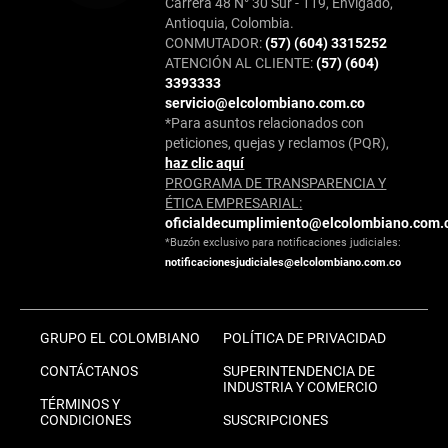
Carrera 48 N° 30 Sur - 119, Envigado,
Antioquia, Colombia.
CONMUTADOR:
(57) (604) 3315252
ATENCIÓN AL CLIENTE:
(57) (604)
3393333
servicio@elcolombiano.com.co
*Para asuntos relacionados con
peticiones, quejas y reclamos (PQR),
haz clic aquí
PROGRAMA DE TRANSPARENCIA Y
ÉTICA EMPRESARIAL:
oficialdecumplimiento@elcolombiano.com.
*Buzón exclusivo para notificaciones judiciales:
notificacionesjudiciales@elcolombiano.com.co
GRUPO EL COLOMBIANO
POLÍTICA DE PRIVACIDAD
CONTÁCTANOS
SUPERINTENDENCIA DE
INDUSTRIA Y COMERCIO
TÉRMINOS Y
CONDICIONES
SUSCRIPCIONES