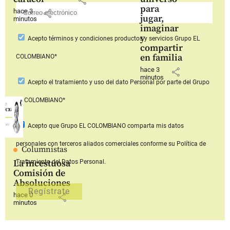
para
hace 3
share
jugar,
minutos
imaginar
y
Acepto
términos y condiciones productos y servicios
Grupo EL
compartir
en familia
COLOMBIANO*
hace 3
share
minutos
Acepto
el tratamiento y uso del dato Personal
por parte del Grupo
EL COLOMBIANO*
Acepto que Grupo EL COLOMBIANO
comparta mis datos
personales con terceros aliados comerciales
conforme su Política de
Columnistas
La incestuosa
Tratamiento del Datos Personal.
Comisión de
Absoluciones
hace 0
share
minutos