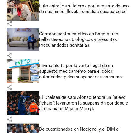
Luto entre los silleteros por la muerte de uno
de sus niños: llevaba dos días desaparecido
share
Cerraron centro estético en Bogotá tras
hallar desechos biológicos y presuntas
irregularidades sanitarias
share
Invima alerta por la venta ilegal de un
supuesto medicamento para el dolor:
autoridades piden suspender su consumo
share
El Chelsea de Xabi Alonso tendrá un “nuevo
fichaje”: levantaron la suspensión por dopaje
al ucraniano Mijailo Mudryk
share
De cuestionados en Nacional y el DIM al