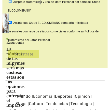
share
Acepto
el tratamiento y uso del dato Personal
por parte del Grupo
EL COLOMBIANO*
Acepto que Grupo EL COLOMBIANO
comparta mis datos
personales con terceros aliados comerciales
conforme su Política de
Tratamiento del Datos Personal.
Economía
La
nómina
de las
mipymes
será más
costosa:
estas son
las
opciones
para
enfrentar
Mundo
Economía
Deportes
Opinión
el
Blogs
Cultura
Tendencias
Tecnología
impacto