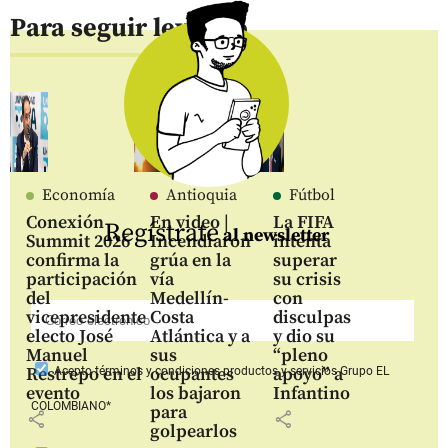
Para seguir leyendo
Economía
Antioquia
Fútbol
Conexión
En video |
La FIFA
Regístrate
al newsletter
Summit 2026
Incendiaron
intenta
confirma la
grúa en la
superar
participación
vía
su crisis
del
Medellín-
con
vicepresidente
Costa
disculpas
electo José
Atlántica y a
y dio su
Manuel
sus
“pleno
Restrepo en el
ocupantes
apoyo” a
Acepto
términos y condiciones productos y servicios
Grupo EL
evento
los bajaron
Infantino
COLOMBIANO*
para
share
share
golpearlos