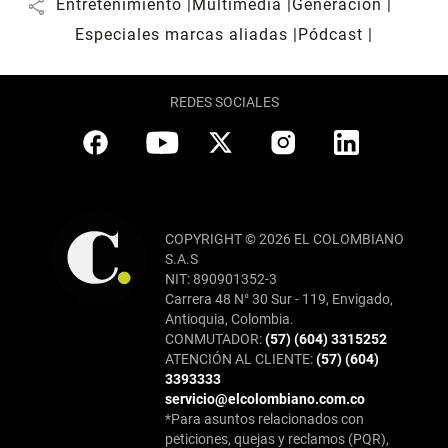
share
Entretenimiento
Multimedia
Generación
Especiales marcas aliadas
Pódcast
REDES SOCIALES
COPYRIGHT © 2026 EL COLOMBIANO
S.A.S
NIT: 890901352-3
Carrera 48 N° 30 Sur - 119, Envigado,
Antioquia, Colombia.
CONMUTADOR:
(57) (604) 3315252
ATENCIÓN AL CLIENTE:
(57) (604)
3393333
servicio@elcolombiano.com.co
*Para asuntos relacionados con
peticiones, quejas y reclamos (PQR),