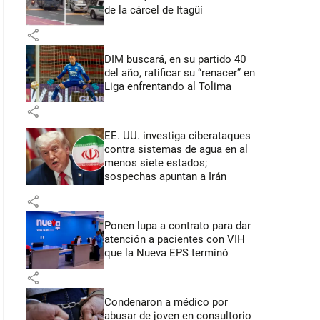
de la cárcel de Itagüí
share
DIM buscará, en su partido 40
del año, ratificar su “renacer” en
Liga enfrentando al Tolima
share
EE. UU. investiga ciberataques
contra sistemas de agua en al
menos siete estados;
sospechas apuntan a Irán
share
Ponen lupa a contrato para dar
atención a pacientes con VIH
que la Nueva EPS terminó
share
Condenaron a médico por
abusar de joven en consultorio