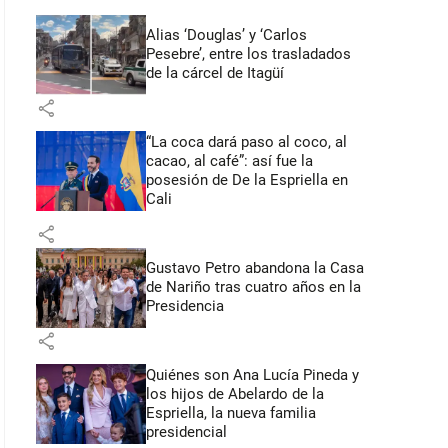
Alias ‘Douglas’ y ‘Carlos
Pesebre’, entre los trasladados
de la cárcel de Itagüí
share
“La coca dará paso al coco, al
cacao, al café”: así fue la
posesión de De la Espriella en
Cali
share
Gustavo Petro abandona la Casa
de Nariño tras cuatro años en la
Presidencia
share
Quiénes son Ana Lucía Pineda y
los hijos de Abelardo de la
Espriella, la nueva familia
presidencial