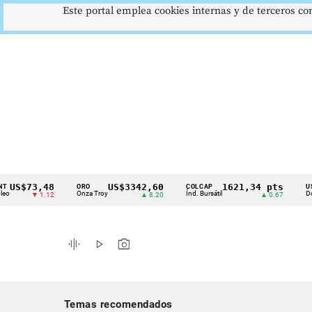
Este portal emplea cookies internas y de terceros con
$73,48
US$3342,60
1621,34 pts
ORO
COLCAP
USD/CO
Cintillo
Onza Troy
Índ. Bursátil
Dólar Spo
▼ 1.12
▲ 8.20
▲ 0.67
de
indicadores
graphic_eq
play_arrow
photo_camera
económicos
Colombia
Temas recomendados