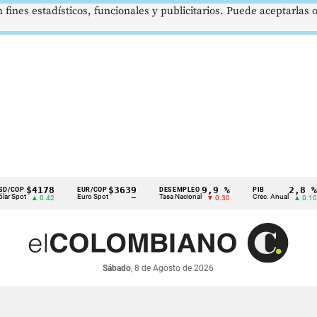
 fines estadísticos, funcionales y publicitarios. Puede aceptarlas
$4178
$3639
9,9 %
2,8 %
P
EUR/COP
DESEMPLEO
PIB
t
Euro Spot
Tasa Nacional
Crec. Anual
▲ 0.42
—
▼ 0.30
▲ 0.10
Sábado
, 8 de Agosto de 2026