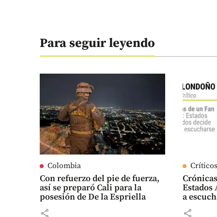
Para seguir leyendo
Colombia
Crítico
Con refuerzo del pie de fuerza,
Crónicas
así se preparó Cali para la
Estados 
posesión de De la Espriella
a escuch
share
share