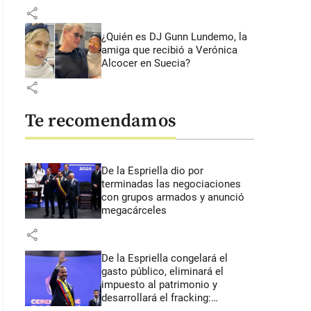
share
¿Quién es DJ Gunn Lundemo, la
amiga que recibió a Verónica
Alcocer en Suecia?
share
Te recomendamos
De la Espriella dio por
terminadas las negociaciones
con grupos armados y anunció
megacárceles
share
De la Espriella congelará el
gasto público, eliminará el
impuesto al patrimonio y
desarrollará el fracking: