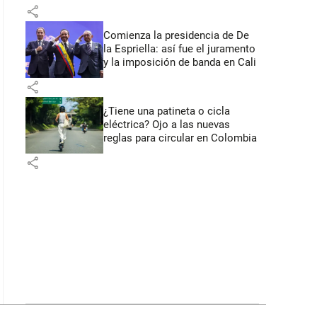
primeros anuncios desde Cali
share
Comienza la presidencia de De
la Espriella: así fue el juramento
y la imposición de banda en Cali
share
¿Tiene una patineta o cicla
eléctrica? Ojo a las nuevas
reglas para circular en Colombia
share