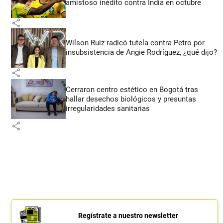
amistoso inédito contra India en octubre
share
Wilson Ruiz radicó tutela contra Petro por
insubsistencia de Angie Rodríguez, ¿qué dijo?
share
Cerraron centro estético en Bogotá tras
hallar desechos biológicos y presuntas
irregularidades sanitarias
share
Regístrate a nuestro newsletter