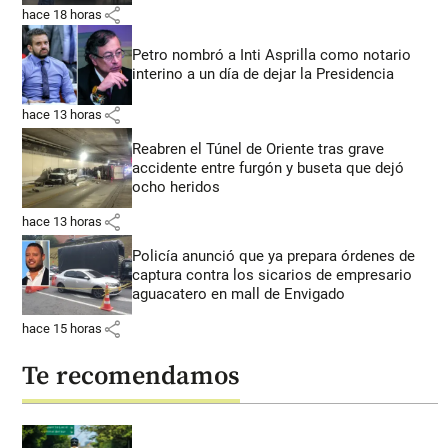
share
hace 18 horas
Petro nombró a Inti Asprilla como notario
interino a un día de dejar la Presidencia
share
hace 13 horas
Reabren el Túnel de Oriente tras grave
accidente entre furgón y buseta que dejó
ocho heridos
share
hace 13 horas
Policía anunció que ya prepara órdenes de
captura contra los sicarios de empresario
aguacatero en mall de Envigado
share
hace 15 horas
Te recomendamos