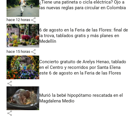
¿Tiene una patineta o cicla eléctrica? Ojo a
las nuevas reglas para circular en Colombia
share
hace 12 horas
6 de agosto en la Feria de las Flores: final de
la trova, tablados gratis y más planes en
Medellín
share
hace 15 horas
Concierto gratuito de Arelys Henao, tablado
en el Centro y recorridos por Santa Elena
este 6 de agosto en la Feria de las Flores
share
Murió la bebé hipopótamo rescatada en el
Magdalena Medio
share