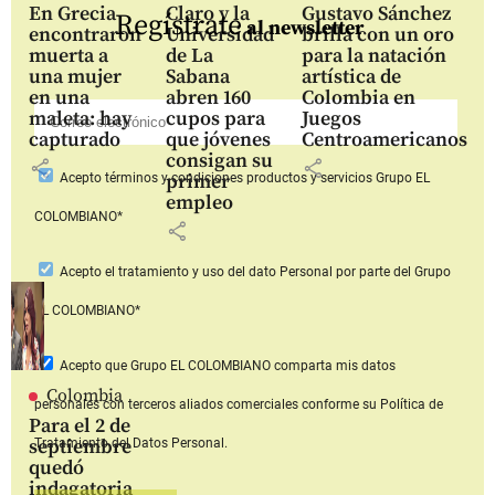
En Grecia
Claro y la
Gustavo Sánchez
Regístrate
al newsletter
encontraron
Universidad
brilla con un oro
muerta a
de La
para la natación
una mujer
Sabana
artística de
en una
abren 160
Colombia en
maleta: hay
cupos para
Juegos
capturado
que jóvenes
Centroamericanos
consigan su
share
share
primer
Acepto
términos y condiciones productos y servicios
Grupo EL
empleo
COLOMBIANO*
share
Acepto
el tratamiento y uso del dato Personal
por parte del Grupo
EL COLOMBIANO*
Acepto que Grupo EL COLOMBIANO
comparta mis datos
Colombia
personales con terceros aliados comerciales
conforme su Política de
Para el 2 de
septiembre
Tratamiento del Datos Personal.
quedó
indagatoria