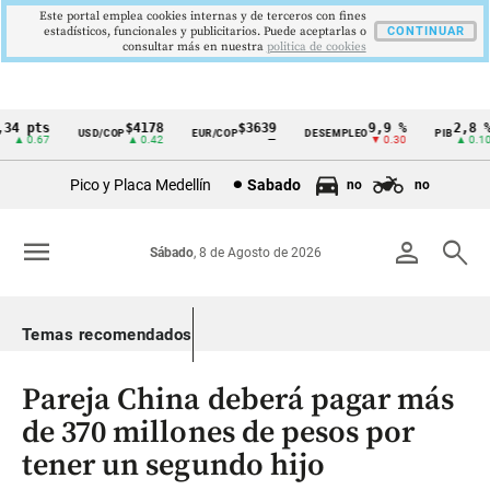
Este portal emplea cookies internas y de terceros con fines
estadísticos, funcionales y publicitarios. Puede aceptarlas o
CONTINUAR
consultar más en nuestra
politica de cookies
4 pts
$4178
$3639
9,9 %
2,8 %
USD/COP
EUR/COP
DESEMPLEO
PIB
Cintillo
▲ 0.67
▲ 0.42
—
▼ 0.30
▲ 0.10
de
Pico y Placa Medellín
Sabado
no
no
indicadores
económicos
menu
person
search
Sábado
, 8 de Agosto de 2026
Colombia
Temas recomendados
Pareja China deberá pagar más
de 370 millones de pesos por
tener un segundo hijo