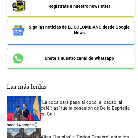
Regístrate a nuestro newsletter
Siga las noticias de EL COLOMBIANO desde Google
News
Únete a nuestro canal de Whatsapp
Las más leídas
“La coca dará paso al coco, al cacao, al
café”: así fue la posesión de De la Espriella
en Cali
share
hace 14 horas
Alias ‘Douglas’ y ‘Carlos Pesebre’, entre los