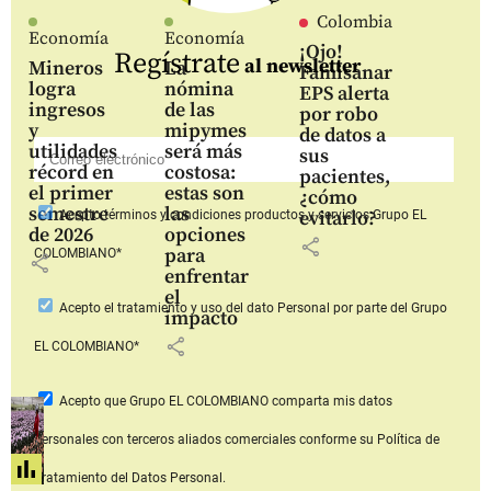
Colombia
Economía
Economía
¡Ojo!
Regístrate
al newsletter
Mineros
La
Famisanar
logra
nómina
EPS alerta
ingresos
de las
por robo
y
mipymes
de datos a
utilidades
será más
sus
récord en
costosa:
pacientes,
el primer
estas son
¿cómo
semestre
las
evitarlo?
Acepto
términos y condiciones productos y servicios
Grupo EL
de 2026
opciones
share
para
COLOMBIANO*
share
enfrentar
el
Acepto
el tratamiento y uso del dato Personal
por parte del Grupo
impacto
share
EL COLOMBIANO*
Acepto que Grupo EL COLOMBIANO
comparta mis datos
personales con terceros aliados comerciales
conforme su Política de
Tratamiento del Datos Personal.