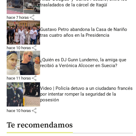
trasladados de la cárcel de Itagüí
share
hace 7 horas
Gustavo Petro abandona la Casa de Nariño
tras cuatro años en la Presidencia
share
hace 10 horas
¿Quién es DJ Gunn Lundemo, la amiga que
recibió a Verónica Alcocer en Suecia?
share
hace 11 horas
Video | Policía detuvo a un ciudadano francés
por intentar romper la seguridad de la
posesión
share
hace 10 horas
Te recomendamos