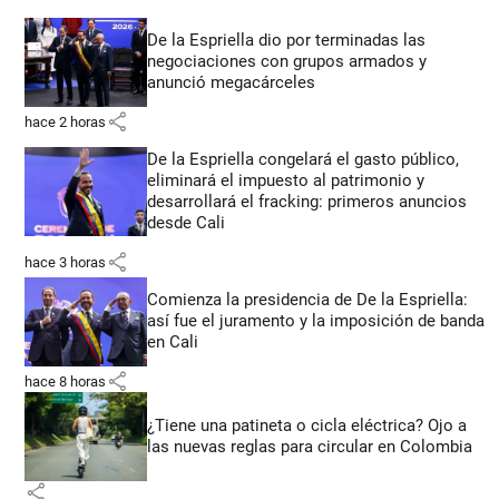
De la Espriella dio por terminadas las
negociaciones con grupos armados y
anunció megacárceles
share
hace 2 horas
De la Espriella congelará el gasto público,
eliminará el impuesto al patrimonio y
desarrollará el fracking: primeros anuncios
desde Cali
share
hace 3 horas
Comienza la presidencia de De la Espriella:
así fue el juramento y la imposición de banda
en Cali
share
hace 8 horas
¿Tiene una patineta o cicla eléctrica? Ojo a
las nuevas reglas para circular en Colombia
share