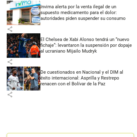
Invima alerta por la venta ilegal de un
supuesto medicamento para el dolor:
autoridades piden suspender su consumo
share
El Chelsea de Xabi Alonso tendrá un “nuevo
fichaje”: levantaron la suspensión por dopaje
al ucraniano Mijailo Mudryk
share
De cuestionados en Nacional y el DIM al
éxito internacional: Asprilla y Restrepo
renacen con el Bolívar de la Paz
share