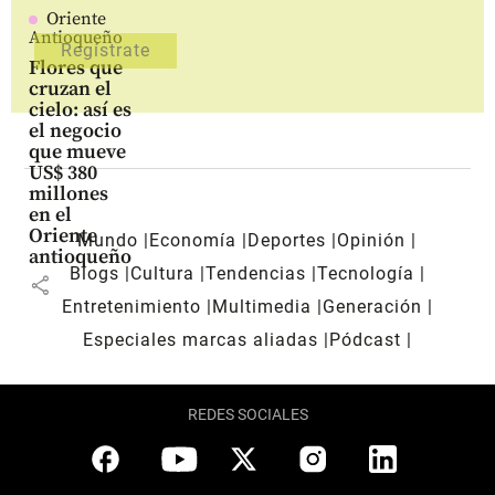
Oriente
Antioqueño
Flores que
cruzan el
cielo: así es
el negocio
que mueve
US$ 380
millones
en el
Oriente
Mundo
Economía
Deportes
Opinión
antioqueño
Blogs
Cultura
Tendencias
Tecnología
share
Entretenimiento
Multimedia
Generación
Especiales marcas aliadas
Pódcast
REDES SOCIALES