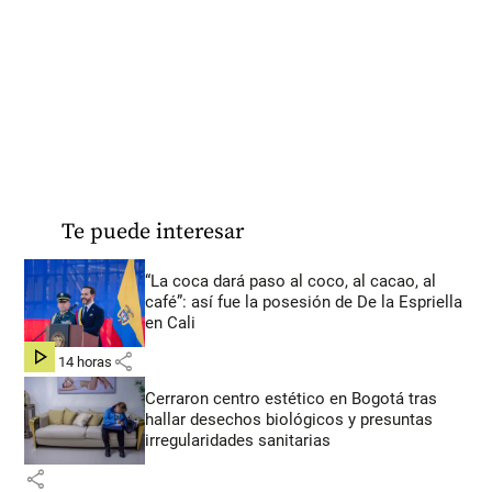
Te puede interesar
“La coca dará paso al coco, al cacao, al
café”: así fue la posesión de De la Espriella
en Cali
share
hace 14 horas
Cerraron centro estético en Bogotá tras
hallar desechos biológicos y presuntas
irregularidades sanitarias
share