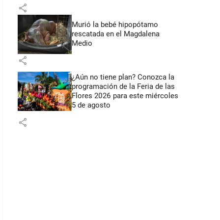
Flores
share
Murió la bebé hipopótamo
rescatada en el Magdalena
Medio
share
¿Aún no tiene plan? Conozca la
programación de la Feria de las
Flores 2026 para este miércoles
5 de agosto
share