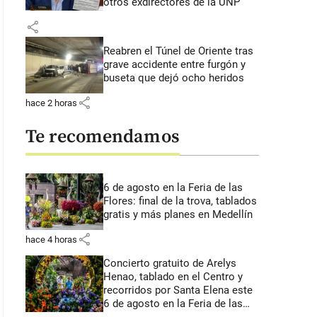
otros exdirectores de la UNP
share
Reabren el Túnel de Oriente tras
grave accidente entre furgón y
buseta que dejó ocho heridos
share
hace 2 horas
Te recomendamos
6 de agosto en la Feria de las
Flores: final de la trova, tablados
gratis y más planes en Medellín
share
hace 4 horas
Concierto gratuito de Arelys
Henao, tablado en el Centro y
recorridos por Santa Elena este
6 de agosto en la Feria de las