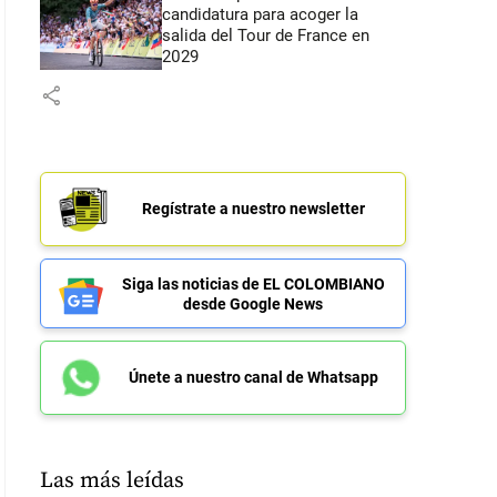
candidatura para acoger la
salida del Tour de France en
2029
share
Regístrate a nuestro newsletter
Siga las noticias de EL COLOMBIANO
desde Google News
Únete a nuestro canal de Whatsapp
Las más leídas