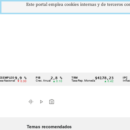
Este portal emplea cookies internas y de terceros con
9,9 %
2,8 %
$4178,23
EO
PIB
TRM
IPC
Cintillo
nal
Crec. Anual
Tasa Rep. Moneda
Inflación anua
▼ 0.30
▲ 0.10
▲ 0.42
de
indicadores
graphic_eq
play_arrow
photo_camera
económicos
Colombia
Temas recomendados