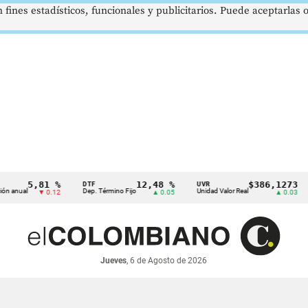
 fines estadísticos, funcionales y publicitarios. Puede aceptarlas
5,81 %
12,48 %
$386,1273
DTF
UVR
SMM
l
Dep. Término Fijo
Unidad Valor Real
Sala
▼ 0.12
▲ 0.05
▲ 0.03
Jueves
, 6 de Agosto de 2026