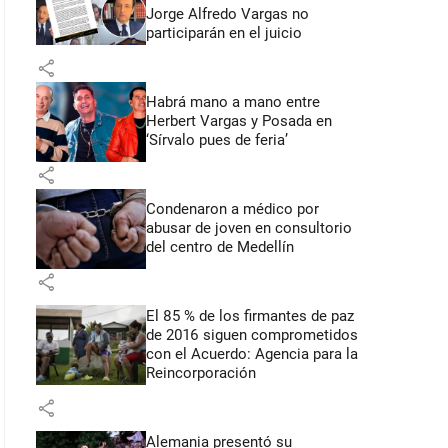
Jorge Alfredo Vargas no
participarán en el juicio
share
Habrá mano a mano entre
Herbert Vargas y Posada en
‘Sírvalo pues de feria’
share
Condenaron a médico por
abusar de joven en consultorio
del centro de Medellín
share
El 85 % de los firmantes de paz
de 2016 siguen comprometidos
con el Acuerdo: Agencia para la
Reincorporación
share
Alemania presentó su