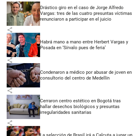
Drástico giro en el caso de Jorge Alfredo
Vargas: tres de las cuatro presuntas víctimas
renunciaron a participar en el juicio
share
Habrá mano a mano entre Herbert Vargas y
Posada en ‘Sírvalo pues de feria’
share
Condenaron a médico por abusar de joven en
consultorio del centro de Medellín
share
Cerraron centro estético en Bogotá tras
hallar desechos biológicos y presuntas
irregularidades sanitarias
share
La selección de Brasil irá a Calcuta a jugar un