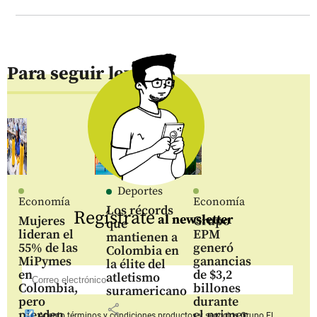
Para seguir leyendo
Deportes
Economía
Economía
Los récords
Regístrate
al newsletter
Mujeres
Grupo
que
lideran el
EPM
mantienen a
55% de las
generó
Colombia en
MiPymes
ganancias
la élite del
en
de $3,2
atletismo
Colombia,
billones
suramericano
pero
durante
share
pierden
el primer
Acepto
términos y condiciones productos y servicios
Grupo EL