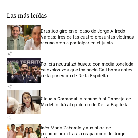
Las más leídas
Drástico giro en el caso de Jorge Alfredo
Vargas: tres de las cuatro presuntas víctimas
renunciaron a participar en el juicio
share
Policía neutralizó buseta con media tonelada
de explosivos que iba hacia Cali horas antes
de la posesión de De la Espriella
share
Claudia Carrasquilla renunció al Concejo de
Medellín: irá al gobierno de De La Espriella
share
Inés María Zabaraín y sus hijos se
pronunciaron tras la reaparición de Jorge