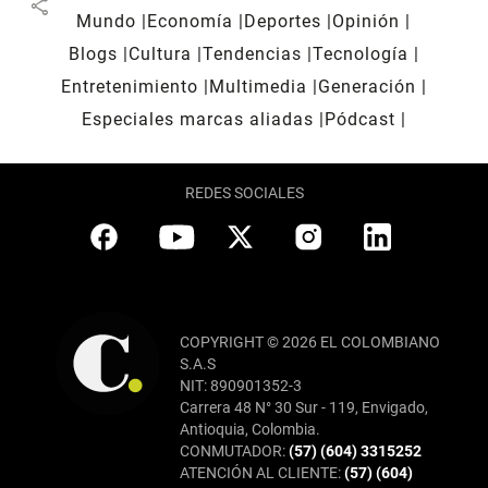
share
Mundo
Economía
Deportes
Opinión
Blogs
Cultura
Tendencias
Tecnología
Entretenimiento
Multimedia
Generación
Especiales marcas aliadas
Pódcast
REDES SOCIALES
COPYRIGHT © 2026 EL COLOMBIANO
S.A.S
NIT: 890901352-3
Carrera 48 N° 30 Sur - 119, Envigado,
Antioquia, Colombia.
CONMUTADOR:
(57) (604) 3315252
ATENCIÓN AL CLIENTE:
(57) (604)