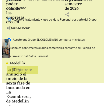
poder
semestre
cuando
de 2026
COLOMBIANO*
las
share
empresas
Acepto
el tratamiento y uso del dato Personal
por parte del Grupo
crecen
share
EL COLOMBIANO*
Acepto que Grupo EL COLOMBIANO
comparta mis datos
personales con terceros aliados comerciales
conforme su Política de
Tratamiento del Datos Personal.
Medellín
La JEP
anunció el
inicio de la
sexta fase de
búsqueda en
La
Escombrera,
de Medellín