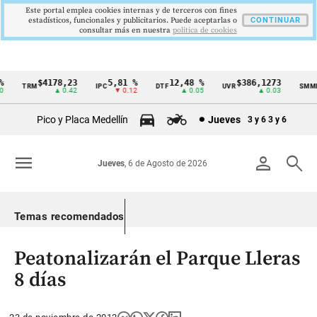
Este portal emplea cookies internas y de terceros con fines
estadísticos, funcionales y publicitarios. Puede aceptarlas o
CONTINUAR
consultar más en nuestra
politica de cookies
$4178,23
5,81 %
12,48 %
$386,1273
TRM
IPC
DTF
UVR
SMMLV
Cintillo
▲ 0.42
▼ 0.12
▲ 0.05
▲ 0.03
de
Pico y Placa Medellín
Jueves
3 y 6
3 y 6
indicadores
económicos
menu
person
search
Jueves
, 6 de Agosto de 2026
Colombia
Temas recomendados
Peatonalizarán el Parque Lleras
8 días