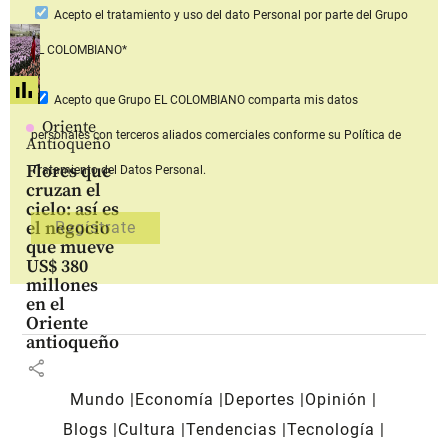
Acepto
el tratamiento y uso del dato Personal
por parte del Grupo
EL COLOMBIANO*
Acepto que Grupo EL COLOMBIANO
comparta mis datos
Oriente
personales con terceros aliados comerciales
conforme su Política de
Antioqueño
Flores que
Tratamiento del Datos Personal.
cruzan el
cielo: así es
el negocio
que mueve
US$ 380
millones
en el
Oriente
antioqueño
share
Mundo
Economía
Deportes
Opinión
Blogs
Cultura
Tendencias
Tecnología