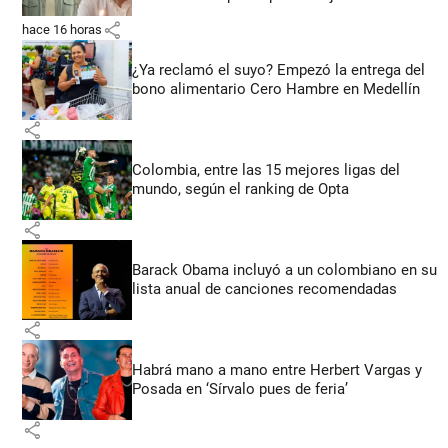
share
hace 16 horas
¿Ya reclamó el suyo? Empezó la entrega del
bono alimentario Cero Hambre en Medellín
share
Colombia, entre las 15 mejores ligas del
mundo, según el ranking de Opta
share
Barack Obama incluyó a un colombiano en su
lista anual de canciones recomendadas
share
Habrá mano a mano entre Herbert Vargas y
Posada en ‘Sírvalo pues de feria’
share