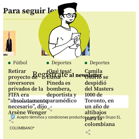
Para seguir leyendo
Fútbol
Deportes
Deportes
Retirar
¡Qué tesa!
Camila
Regístrate
al newsletter
proyecto de
Luisa
Osorio se
inversores
Pineda es
despidió
privados de la
bombera,
del Masters
FIFA era
deportista y
1000 de
“absolutamente
paramédico
Toronto, en
necesario”, dijo
un año de
share
Arsène Wenger
altibajos
para la
Acepto
términos y condiciones productos y servicios
Grupo EL
share
colombiana
COLOMBIANO*
share