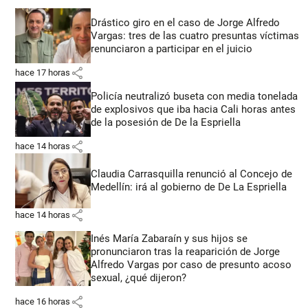
Drástico giro en el caso de Jorge Alfredo
Vargas: tres de las cuatro presuntas víctimas
renunciaron a participar en el juicio
share
hace 17 horas
Policía neutralizó buseta con media tonelada
de explosivos que iba hacia Cali horas antes
de la posesión de De la Espriella
share
hace 14 horas
Claudia Carrasquilla renunció al Concejo de
Medellín: irá al gobierno de De La Espriella
share
hace 14 horas
Inés María Zabaraín y sus hijos se
pronunciaron tras la reaparición de Jorge
Alfredo Vargas por caso de presunto acoso
sexual, ¿qué dijeron?
share
hace 16 horas