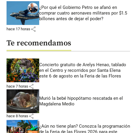
¿Por qué el Gobierno Petro se afanó en
comprar cuatro aeronaves militares por $1.5
billones antes de dejar el poder?
share
hace 17 horas
Te recomendamos
Concierto gratuito de Arelys Henao, tablado
en el Centro y recorridos por Santa Elena
este 6 de agosto en la Feria de las Flores
share
hace 7 horas
Murió la bebé hipopótamo rescatada en el
Magdalena Medio
share
hace 8 horas
¿Aún no tiene plan? Conozca la programación
de la Feria de las Flores 2026 para este