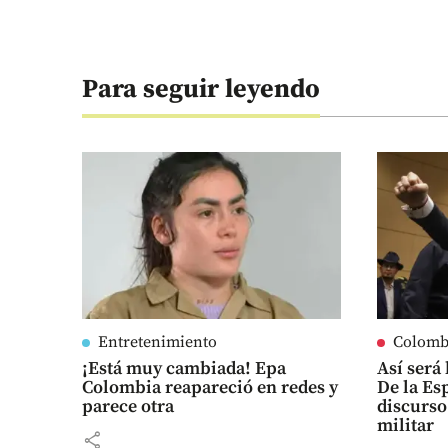
Para seguir leyendo
Entretenimiento
Colomb
¡Está muy cambiada! Epa
Así será
Colombia reapareció en redes y
De la Es
parece otra
discurso
militar
share