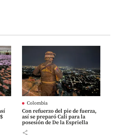
Colombia
así
Con refuerzo del pie de fuerza,
S$
así se preparó Cali para la
posesión de De la Espriella
share