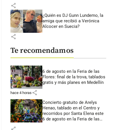
share
¿Quién es DJ Gunn Lundemo, la
amiga que recibió a Verónica
Alcocer en Suecia?
share
Te recomendamos
6 de agosto en la Feria de las
Flores: final de la trova, tablados
gratis y más planes en Medellín
share
hace 4 horas
Concierto gratuito de Arelys
Henao, tablado en el Centro y
recorridos por Santa Elena este
6 de agosto en la Feria de las
Flores
share