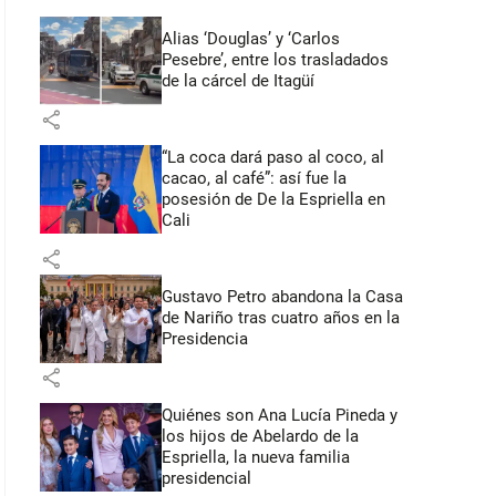
Alias ‘Douglas’ y ‘Carlos
Pesebre’, entre los trasladados
de la cárcel de Itagüí
share
“La coca dará paso al coco, al
cacao, al café”: así fue la
posesión de De la Espriella en
Cali
share
Gustavo Petro abandona la Casa
de Nariño tras cuatro años en la
Presidencia
share
Quiénes son Ana Lucía Pineda y
los hijos de Abelardo de la
Espriella, la nueva familia
presidencial