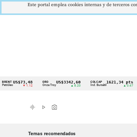
Este portal emplea cookies internas y de terceros con
US$73,48
US$3342,60
1621,34 pts
ORO
COLCAP
USD/
Cintillo
Onza Troy
Índ. Bursátil
Dólar
▼ 1.12
▲ 8.20
▲ 0.67
de
indicadores
graphic_eq
play_arrow
photo_camera
económicos
Colombia
Temas recomendados