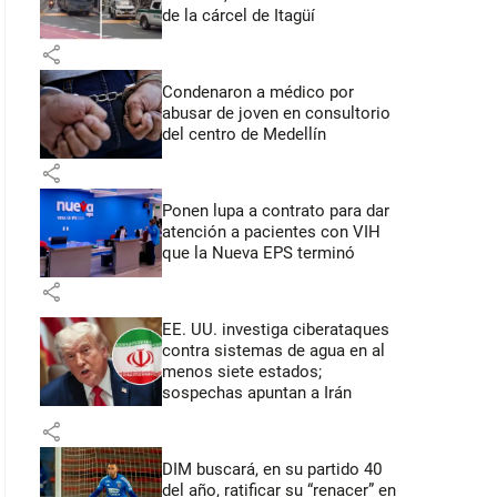
de la cárcel de Itagüí
share
Condenaron a médico por
abusar de joven en consultorio
del centro de Medellín
share
Ponen lupa a contrato para dar
atención a pacientes con VIH
que la Nueva EPS terminó
share
EE. UU. investiga ciberataques
contra sistemas de agua en al
menos siete estados;
sospechas apuntan a Irán
share
DIM buscará, en su partido 40
del año, ratificar su “renacer” en