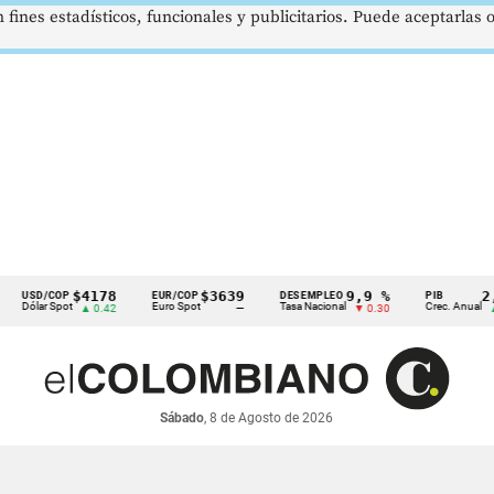
 fines estadísticos, funcionales y publicitarios. Puede aceptarlas
$4178
$3639
9,9 %
2,8 %
COP
EUR/COP
DESEMPLEO
PIB
 Spot
Euro Spot
Tasa Nacional
Crec. Anual
▲ 0.42
—
▼ 0.30
▲ 0.10
Sábado
, 8 de Agosto de 2026