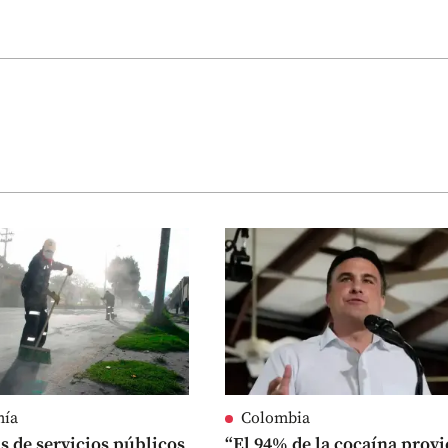
mía
Colombia
 de servicios públicos
“El 94% de la cocaína prov