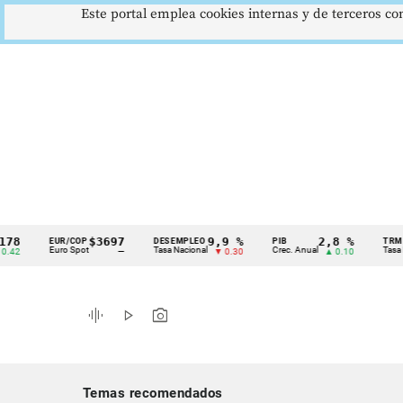
Este portal emplea cookies internas y de terceros con
$3697
9,9 %
2,8 %
EUR/COP
DESEMPLEO
PIB
TRM
Cintillo
Euro Spot
Tasa Nacional
Crec. Anual
Tasa Rep. Mo
—
▼ 0.30
▲ 0.10
de
indicadores
graphic_eq
play_arrow
photo_camera
económicos
Colombia
Temas recomendados