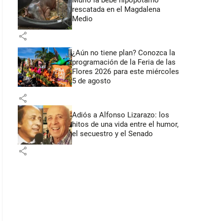
Murió la bebé hipopótamo
rescatada en el Magdalena
Medio
share
¿Aún no tiene plan? Conozca la
programación de la Feria de las
Flores 2026 para este miércoles
5 de agosto
share
Adiós a Alfonso Lizarazo: los
hitos de una vida entre el humor,
el secuestro y el Senado
share