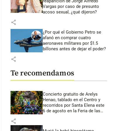
reaparición de Jorge Alfredo
Vargas por caso de presunto
acoso sexual, ¿qué dijeron?
share
¿Por qué el Gobierno Petro se
afanó en comprar cuatro
aeronaves militares por $1.5
billones antes de dejar el poder?
share
Te recomendamos
Concierto gratuito de Arelys
Henao, tablado en el Centro y
recorridos por Santa Elena este
6 de agosto en la Feria de las
Flores
share