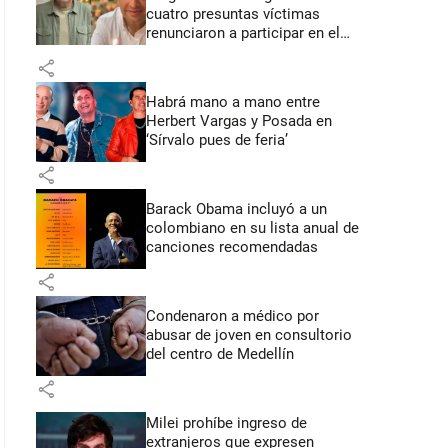
cuatro presuntas víctimas
renunciaron a participar en el
juicio
share
Habrá mano a mano entre
Herbert Vargas y Posada en
‘Sírvalo pues de feria’
share
Barack Obama incluyó a un
colombiano en su lista anual de
canciones recomendadas
share
Condenaron a médico por
abusar de joven en consultorio
del centro de Medellín
share
Milei prohíbe ingreso de
extranjeros que expresen