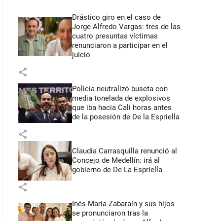
Drástico giro en el caso de
Jorge Alfredo Vargas: tres de las
cuatro presuntas víctimas
renunciaron a participar en el
juicio
share
Policía neutralizó buseta con
media tonelada de explosivos
que iba hacia Cali horas antes
de la posesión de De la Espriella
share
Claudia Carrasquilla renunció al
Concejo de Medellín: irá al
gobierno de De La Espriella
share
Inés María Zabaraín y sus hijos
se pronunciaron tras la