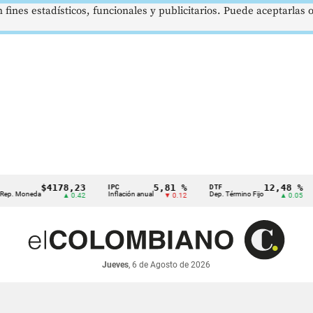
 fines estadísticos, funcionales y publicitarios. Puede aceptarlas
$4178,23
5,81 %
12,48 %
IPC
DTF
UVR
neda
Inflación anual
Dep. Término Fijo
Unid
▲ 0.42
▼ 0.12
▲ 0.05
Jueves
, 6 de Agosto de 2026