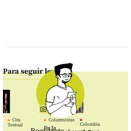
Para seguir leyendo
Cita
Columnistas
Colombia
Textual
De la