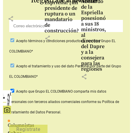
Regístrate
al newsletter
Abelardo
Espriella: ¿un
de la
presidente de
Espriella
ruptura o un
posesionó
share
mandatario
a sus 18
de
ministros,
construcción?
al
share
director
Acepto
términos y condiciones productos y servicios
Grupo EL
del Dapre
y a la
COLOMBIANO*
consejera
para las
Acepto
el tratamiento y uso del dato Personal
por parte del Grupo
regiones
share
EL COLOMBIANO*
Acepto que Grupo EL COLOMBIANO
comparta mis datos
personales con terceros aliados comerciales
conforme su Política de
Tratamiento del Datos Personal.
Columnistas