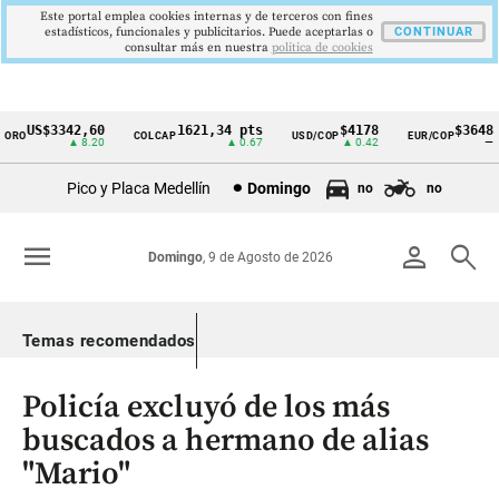
Este portal emplea cookies internas y de terceros con fines
estadísticos, funcionales y publicitarios. Puede aceptarlas o
CONTINUAR
consultar más en nuestra
politica de cookies
US$3342,60
1621,34 pts
$4178
$3648
RO
COLCAP
USD/COP
EUR/COP
Cintillo
▲ 8.20
▲ 0.67
▲ 0.42
—
de
Pico y Placa Medellín
Domingo
no
no
indicadores
económicos
menu
person
search
Domingo
, 9 de Agosto de 2026
Colombia
Temas recomendados
Policía excluyó de los más
buscados a hermano de alias
"Mario"