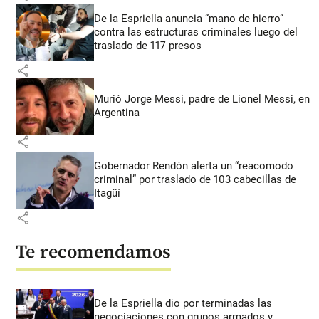
De la Espriella anuncia “mano de hierro”
contra las estructuras criminales luego del
traslado de 117 presos
share
Murió Jorge Messi, padre de Lionel Messi, en
Argentina
share
Gobernador Rendón alerta un “reacomodo
criminal” por traslado de 103 cabecillas de
Itagüí
share
Te recomendamos
De la Espriella dio por terminadas las
negociaciones con grupos armados y