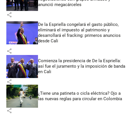
anunció megacárceles
share
De la Espriella congelará el gasto público,
eliminará el impuesto al patrimonio y
desarrollará el fracking: primeros anuncios
desde Cali
share
Comienza la presidencia de De la Espriella:
así fue el juramento y la imposición de banda
en Cali
share
¿Tiene una patineta o cicla eléctrica? Ojo a
las nuevas reglas para circular en Colombia
share