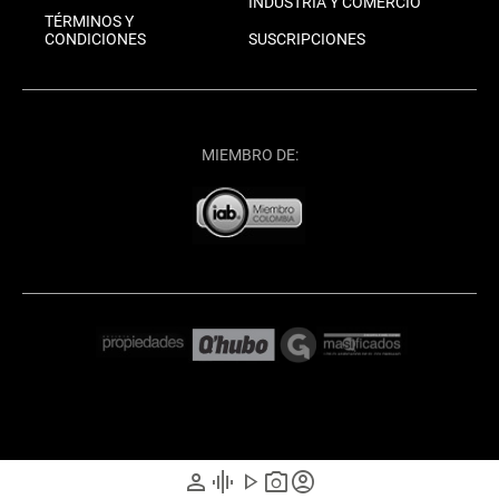
INDUSTRIA Y COMERCIO
TÉRMINOS Y
CONDICIONES
SUSCRIPCIONES
MIEMBRO DE:
person
graphic_eq
play_arrow
photo_camera
account_circle