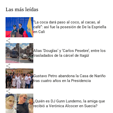
Las más leídas
“La coca dará paso al coco, al cacao, al
café”: así fue la posesión de De la Espriella
en Cali
share
Alias ‘Douglas’ y ‘Carlos Pesebre’, entre los
trasladados de la cárcel de Itagüí
share
Gustavo Petro abandona la Casa de Nariño
tras cuatro años en la Presidencia
share
¿Quién es DJ Gunn Lundemo, la amiga que
recibió a Verónica Alcocer en Suecia?