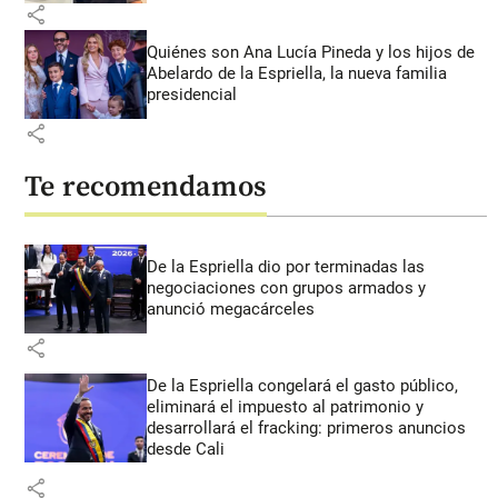
share
Quiénes son Ana Lucía Pineda y los hijos de
Abelardo de la Espriella, la nueva familia
presidencial
share
Te recomendamos
De la Espriella dio por terminadas las
negociaciones con grupos armados y
anunció megacárceles
share
De la Espriella congelará el gasto público,
eliminará el impuesto al patrimonio y
desarrollará el fracking: primeros anuncios
desde Cali
share