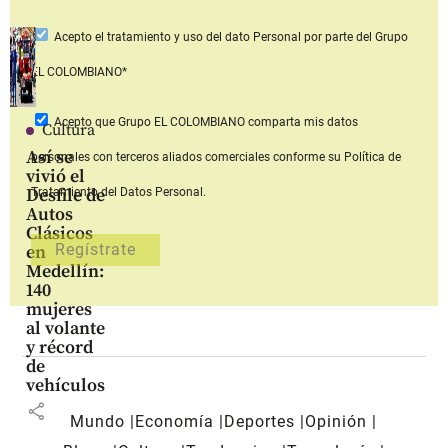
Acepto
el tratamiento y uso del dato Personal
por parte del Grupo
EL COLOMBIANO*
Acepto que Grupo EL COLOMBIANO
comparta mis datos
Cultura
Así se
personales con terceros aliados comerciales
conforme su Política de
vivió el
Desfile de
Tratamiento del Datos Personal.
Autos
Clásicos
en
Medellín:
140
mujeres
al volante
y récord
de
vehículos
share
Mundo
Economía
Deportes
Opinión