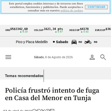
Este portal emplea cookies internas y de terceros con fines
estadísticos, funcionales y publicitarios. Puede aceptarlas o
CONTINUAR
consultar más en nuestra
politica de cookies
US$3342,60
1621,34 pts
$4178
$363
ORO
COLCAP
USD/COP
EUR/COP
Cintillo
▲ 8.20
▲ 0.67
▲ 0.42
de
Pico y Placa Medellín
Sabado
no
no
indicadores
económicos
menu
person
search
Sábado
, 8 de Agosto de 2026
Colombia
Temas recomendados
Policía frustró intento de fuga
en Casa del Menor en Tunja