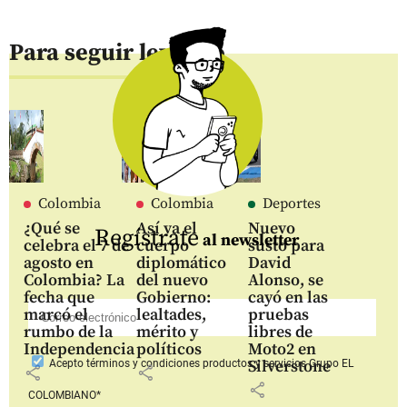
Para seguir leyendo
Colombia
Colombia
Deportes
¿Qué se
Así va el
Nuevo
Regístrate
al newsletter
celebra el 7 de
cuerpo
susto para
agosto en
diplomático
David
Colombia? La
del nuevo
Alonso, se
fecha que
Gobierno:
cayó en las
marcó el
lealtades,
pruebas
rumbo de la
mérito y
libres de
Independencia
políticos
Moto2 en
Silverstone
Acepto
términos y condiciones productos y servicios
Grupo EL
share
share
share
COLOMBIANO*