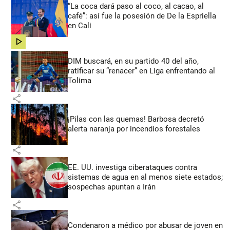
“La coca dará paso al coco, al cacao, al
café”: así fue la posesión de De la Espriella
en Cali
share
DIM buscará, en su partido 40 del año,
ratificar su “renacer” en Liga enfrentando al
Tolima
share
¡Pilas con las quemas! Barbosa decretó
alerta naranja por incendios forestales
share
EE. UU. investiga ciberataques contra
sistemas de agua en al menos siete estados;
sospechas apuntan a Irán
share
Condenaron a médico por abusar de joven en